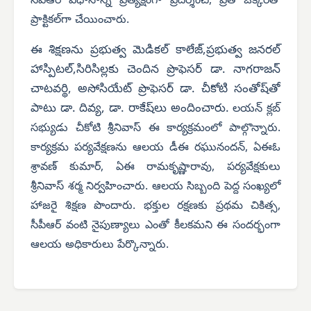
సీపీఆర్‌ విధానాన్ని ప్రత్యక్షంగా ప్రదర్శించి, ప్రతి ఒక్కరితో
ప్రాక్టికల్‌గా చేయించారు.
ఈ శిక్షణను ప్రభుత్వ మెడికల్ కాలేజ్,ప్రభుత్వ జనరల్
హాస్పిటల్,సిరిసిల్లకు చెందిన ప్రొఫెసర్ డా. నాగరాజన్
చాటవర్థి, అసోసియేట్ ప్రొఫెసర్ డా. చీకోటి సంతోష్‌తో
పాటు డా. దివ్య, డా. రాకేష్‌లు అందించారు.
లయన్ క్లబ్
సభ్యుడు చీకోటి శ్రీనివాస్ ఈ కార్యక్రమంలో పాల్గొన్నారు.
కార్యక్రమ పర్యవేక్షణను ఆలయ డీఈ రఘునందన్, ఏఈఓ
శ్రావణ్ కుమార్, ఏఈ రామకృష్ణారావు, పర్యవేక్షకులు
శ్రీనివాస్ శర్మ నిర్వహించారు. ఆలయ సిబ్బంది పెద్ద సంఖ్యలో
హాజరై శిక్షణ పొందారు.
భక్తుల రక్షణకు ప్రథమ చికిత్స,
సీపీఆర్ వంటి నైపుణ్యాలు ఎంతో కీలకమని ఈ సందర్భంగా
ఆలయ అధికారులు పేర్కొన్నారు.