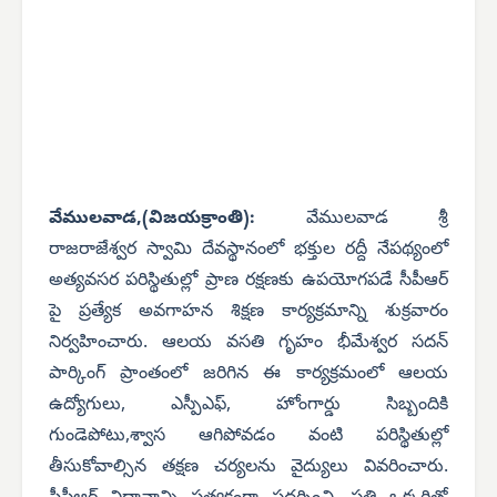
వేములవాడ,(విజయక్రాంతి):
వేములవాడ శ్రీ
రాజరాజేశ్వర స్వామి దేవస్థానంలో భక్తుల రద్దీ నేపథ్యంలో
అత్యవసర పరిస్థితుల్లో ప్రాణ రక్షణకు ఉపయోగపడే సీపీఆర్‌
పై ప్రత్యేక అవగాహన శిక్షణ కార్యక్రమాన్ని శుక్రవారం
నిర్వహించారు. ఆలయ వసతి గృహం భీమేశ్వర సదన్
పార్కింగ్ ప్రాంతంలో జరిగిన ఈ కార్యక్రమంలో ఆలయ
ఉద్యోగులు, ఎస్పీఎఫ్‌, హోంగార్డు సిబ్బందికి
గుండెపోటు,శ్వాస ఆగిపోవడం వంటి పరిస్థితుల్లో
తీసుకోవాల్సిన తక్షణ చర్యలను వైద్యులు వివరించారు.