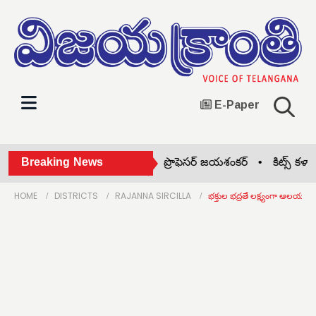
E-Paper
లంగాణ రాష్ట్ర సాధన సిద్ధాంతకర్త ప్రొఫెసర్ జయశంకర్ •
Breaking News
కిట్స్ కళాశాల
HOME
DISTRICTS
RAJANNA SIRCILLA
భక్తుల భద్రతే లక్ష్యంగా ఆలయ సి