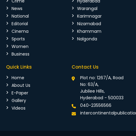
Crime
Hyderabad
News
Warangal
National
Karimnagar
Editorial
Nizamabad
Cinema
Khammam
Sports
Nalgonda
Women
Business
Quick Links
Contact Us
Home
Plot no: 1267/A, Road
No: 63/A,
About Us
Jubilee Hills,
E-Paper
Hyderabad - 500033
Gallery
040-23556566
Videos
intercontinentalpublicat