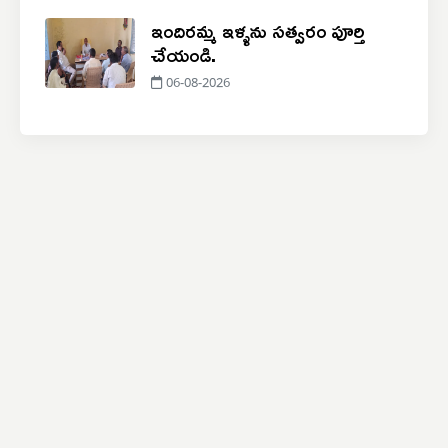
ఇందిరమ్మ ఇళ్ళను సత్వరం పూర్తి
చేయండి.
06-08-2026