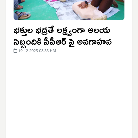
భక్తుల భద్రతే లక్ష్యంగా ఆలయ
సిబ్బందికి సీపీఆర్ పై అవగాహన
19-12-2025 08:35 PM