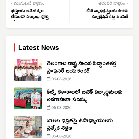
‹ మునుపటి వ్యాసం
తదుపరి వ్యాసం ›
భక్తులకు అసౌకర్యం
టీబీ వ్యాధిగ్రస్తులకు ఉచిత
లేకుండా ఏర్పాట్లు పూర్తి
న్యూట్రిషన్ కిట్ల పంపిణీ
చేయాలి
Latest News
తెలంగాణ రాష్ట్ర సాధన సిద్ధాంతకర్త
ప్రొఫెసర్ జయశంకర్
06-08-2026
కిట్స్ కళాశాలలో బీటెక్ విద్యార్థినులకు
అవగాహనా సదస్సు
06-08-2026
బాలల భద్రతపై ఉపాధ్యాయులకు
ప్రత్యేక శిక్షణ
06-08-2026