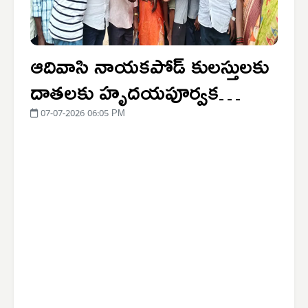
ఆదివాసి నాయకపోడ్ కులస్తులకు
దాతలకు హృదయపూర్వక
ధన్యవాదాలు
07-07-2026 06:05 PM