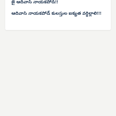
జై ఆదివాసి నాయకపోడ్!!
ఆదివాసి నాయకపోడ్ కులస్తుల ఐక్యత వర్ధిల్లాలి!!!