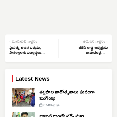
‹ మునుపటి వ్యాసం
తదుపరి వ్యాసం ›
ప్రభుత్వ ఉచిత విద్యను,
బీజేపీ రాష్ట్ర అధ్యక్షుడు
సౌకర్యాలను విద్యార్థులు
రామచంద్రరావు
సద్వినియోగం చేసుకొని
నాయకత్వానికి ఏడాది..
ఉన్నత శిఖరాలు చేరాలి
రామాలయంలో ప్రత్యేక
పూజలు
Latest News
తల్లిపాల వారోత్సవాలు ఘనంగా
ముగింపు
07-08-2026
బాబుల్ గాంలో సర్వే పూర్తి