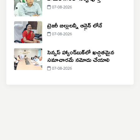
07-08-2026
ట్రెజరీ బిల్లులన్నీ ఆన్లైన్ లోనే
07-08-2026
సెన్సస్ హ్యాండ్‌బుక్‌లో ఖచ్చితమైన
సమాచారమే నమోదు చేయాలి
07-08-2026