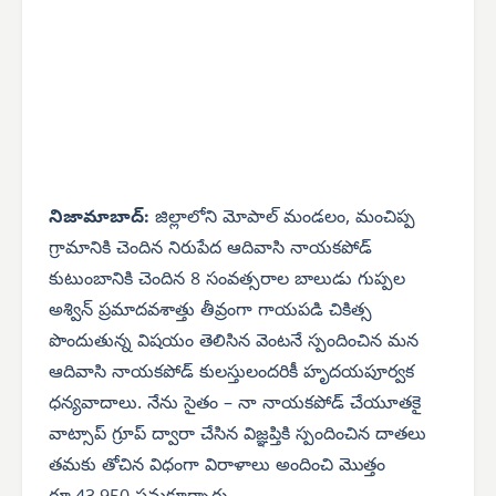
నిజామాబాద్:
జిల్లాలోని మోపాల్ మండలం, మంచిప్ప
గ్రామానికి చెందిన నిరుపేద ఆదివాసి నాయకపోడ్
కుటుంబానికి చెందిన 8 సంవత్సరాల బాలుడు గుప్పల
అశ్విన్ ప్రమాదవశాత్తు తీవ్రంగా గాయపడి చికిత్స
పొందుతున్న విషయం తెలిసిన వెంటనే స్పందించిన మన
ఆదివాసి నాయకపోడ్ కులస్తులందరికీ హృదయపూర్వక
ధన్యవాదాలు.
నేను సైతం – నా నాయకపోడ్ చేయూతకై
వాట్సాప్ గ్రూప్ ద్వారా చేసిన విజ్ఞప్తికి స్పందించిన దాతలు
తమకు తోచిన విధంగా విరాళాలు అందించి మొత్తం