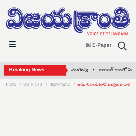
E-Paper
తల్లిపాల వారోత్సవాలు ఘనంగా ముగింపు •
Breaking News
బాబుల్ గాంలో సర్వే పూ
HOME
DISTRICTS
NIZAMABAD
ఆదివాసి నాయకపోడ్ కులస్తులకు దాతల