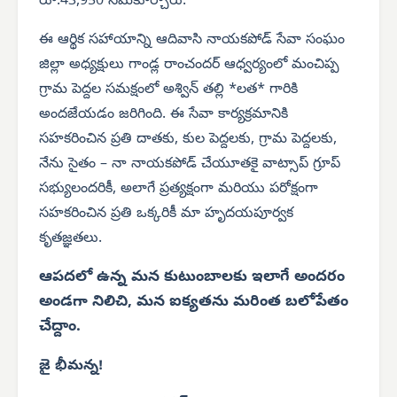
రూ.43,950 సమకూర్చారు.
ఈ ఆర్థిక సహాయాన్ని ఆదివాసి నాయకపోడ్ సేవా సంఘం
జిల్లా అధ్యక్షులు గాండ్ల రాంచందర్ ఆధ్వర్యంలో మంచిప్ప
గ్రామ పెద్దల సమక్షంలో అశ్విన్ తల్లి *లత* గారికి
అందజేయడం జరిగింది.
ఈ సేవా కార్యక్రమానికి
సహకరించిన ప్రతి దాతకు, కుల పెద్దలకు, గ్రామ పెద్దలకు,
నేను సైతం – నా నాయకపోడ్ చేయూతకై వాట్సాప్ గ్రూప్
సభ్యులందరికీ, అలాగే ప్రత్యక్షంగా మరియు పరోక్షంగా
సహకరించిన ప్రతి ఒక్కరికీ మా హృదయపూర్వక
కృతజ్ఞతలు.
ఆపదలో ఉన్న మన కుటుంబాలకు ఇలాగే అందరం
అండగా నిలిచి, మన ఐక్యతను మరింత బలోపేతం
చేద్దాం.
జై భీమన్న!