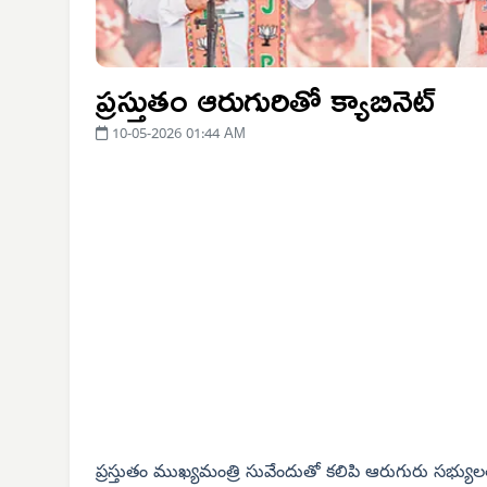
ప్రస్తుతం ఆరుగురితో క్యాబినెట్
10-05-2026 01:44 AM
ప్రస్తుతం ముఖ్యమంత్రి సువేందుతో కలిపి ఆరుగురు సభ్యులతో 