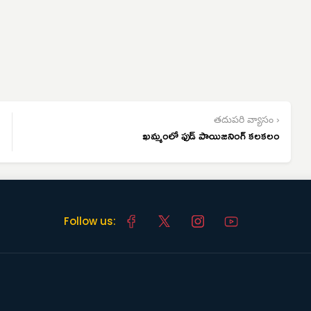
తదుపరి వ్యాసం ›
ఖమ్మంలో ఫుడ్‌ పాయిజనింగ్‌ కలకలం
Follow us: