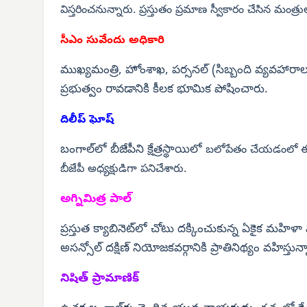
విస్తరించనున్నారు. ప్రస్తుతం ప్రమాణ స్వీకారం చేసిన మంత
సీఎం సువేందు అధికారి
ముఖ్యమంత్రి, హోంశాఖ, పర్సనల్ (సిబ్బంది వ్యవహారా
ప్రభుత్వం రావడానికి కీలక భూమిక పోషించారు.
దిలీప్ ఘోష్
బంగాల్‌లో బీజేపీని క్షేత్రస్థాయిలో
బలోపేతం చేయడంలో ఈయన
బీజేపీ అధ్యక్షుడిగా పనిచేశారు.
అగ్నిమిత్ర పాల్
ప్రస్తుత క్యాబినెట్‌లో చోటు దక్కించుకున్న ఏకైక మహిళ
అసన్సోల్ దక్షిణ్ నియోజకవర్గానికి ప్రాతినిథ్యం వహిస్తున్
నిషిత్ ప్రామాణిక్