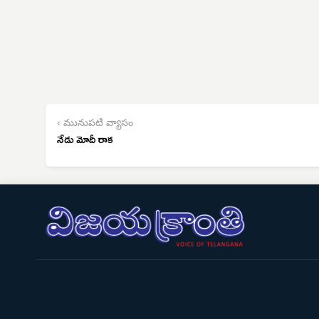
‹ మునుపటి వ్యాసం
నేడు మోదీ రాక