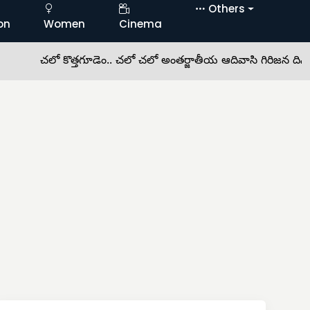
Others
on
Women
Cinema
చలో కొత్తగూడెం.. చలో చలో అంతర్జాతీయ ఆదివాసి గిరిజన దినోత్సవ 