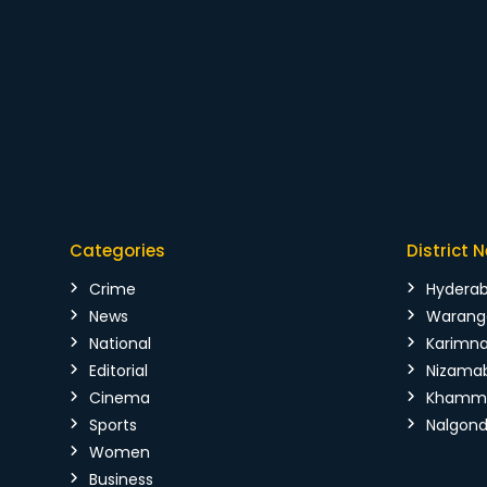
Categories
District 
Crime
Hydera
News
Warang
National
Karimn
Editorial
Nizama
Cinema
Kham
Sports
Nalgon
Women
Business