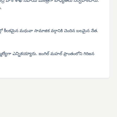
ద్ర హోం శాఖ సహాయ మంత్రిగా బాధ్యతలు నిర్వహించారు.
.
్లో
కీలకమైన మధువా
సామాజిక వర్గానికి
చెందిన బలమైన
నేత.
ెల్యేగా ఎన్నికయ్యారు.
జంగిల్ మహల్ ప్రాంతంలోని గిరిజన