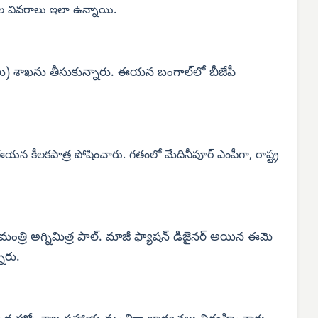
్రుల వివరాలు ఇలా ఉన్నాయి.
లు) శాఖను తీసుకున్నారు. ఈయన బంగాల్‌లో బీజేపీ
 కీలకపాత్ర పోషించారు. గతంలో మేదినీపూర్ ఎంపీగా, రాష్ట్ర
ా మంత్రి అగ్నిమిత్ర పాల్. మాజీ ఫ్యాషన్ డిజైనర్ అయిన ఈమె
నారు.