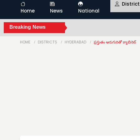
Distric
Home
News
National
Breaking News
HOME
DISTRICTS
HYDERABAD
ప్రస్తుతం ఆరుగురితో క్యాబినెట్