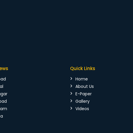
News
Quick Links
bad
Home
al
About Us
agar
E-Paper
bad
Gallery
mam
Videos
da