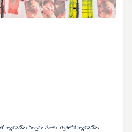
క్యాబినెట్‌ను ఏర్పాటు చేశారు. త్వరలోనే క్యాబినెట్‌ను