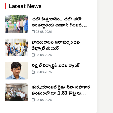
Latest News
చలో కొత్తగూడెం.. చలో చలో
అంతర్జాతీయ ఆదివాసి గిరిజన
దినోత్సవ సభ
08-08-2026
బాధితురాలిని పరామర్శించిన
డిప్యూటీ మేయర్
08-08-2026
నిర్మల్ విద్యార్థికి ఐదవ ర్యాంక్
08-08-2026
తుర్కయాంజల్ రైతు సేవా సహకార
సంఘంలో రూ.1.83 కోట్ల రుణాల
మంజూరు
08-08-2026