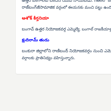
ఉత్తర బంగాల్‌కు చెందిన యువ నాయకుడు. గతంలో కేం
రాజ్‌బంగ్‌జీసామాజిక
వర్గంలో ఈయనకు
మంచి పట్టు ఉంది
అశోక్ కీర్తనియా
బంగావ్ ఉత్తర నియోజకవర్గ
ఎమ్మెల్యే. బంగాల్ రాజకీయాల
క్షుదిరామ్ తుడు
బంకురా జిల్లాలోని రాణిబంద్ నియోజకవర్గం నుంచి ఎమ్మ
వర్గాలకు ప్రాతినిథ్యం వహిస్తున్నారు.