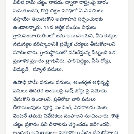
విబిజి రామ్ చట్టం రావడం ద్వారా రాష్ట్రంపై భారం
పడుతుందని, కొత్త చట్టం పరిధిలో ఏ ఏ పనులు
వస్తాయో తెలుసుకొని అవగాహన సర్పంచులకు
ఉండాలన్నారు. 15వ ఆర్థిక సంఘం నిధులు
గ్రామపంచాయతీలలో జమ అయినాయని, వీధి కుక్కల
సమస్యల పరిష్కారానికి ప్రత్యేక చర్యలు తీసుకోవాలని
సూచించారు. గ్రామస్థాయిలో పనిచేస్తున్న సిబ్బంది ఒక
ప్రణాళిక ప్రకారం త్రాగునీరు, పారిశుద్ధ్యం, సీసీ రోడ్లు,
విద్యుత్, స్కూల్ పనులు,
ఉపాధి హామీ పనులు పనులు, అంతర్గత అభివృద్ధి
పనులు తదితర అంశాలపై డాష్ బోర్డు పై నమోదు
చేసుకొని ఉండాలని, ప్రతిరోజు వారి పనులు
కేటాయింపులు పూర్తి, పెండింగ్, వివరాలను వెంట
వెంటనే తమకు నివేదికలు పంపాలని సూచించారు. కొత్త
చట్టం ప్రకారం పని దినాలను తగ్గించడం జరిగిందని,
అందుకు అనుగుణంగా ప్రణాళికలు సిద్ధం చేసుకోవాలని