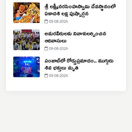
శ్రీ లక్ష్మీనరసింహస్వామి దేవస్థానంలో
ఏకాదశి లక్ష పుష్పార్చన
09-08-2026
అమరవీరులకు నివాళులర్పించిన
ఆదివాసులు
09-08-2026
పంజాబ్‌లో రోడ్డుప్రమాదం.. ముగ్గురు
శివ భక్తులు మృతి
09-08-2026