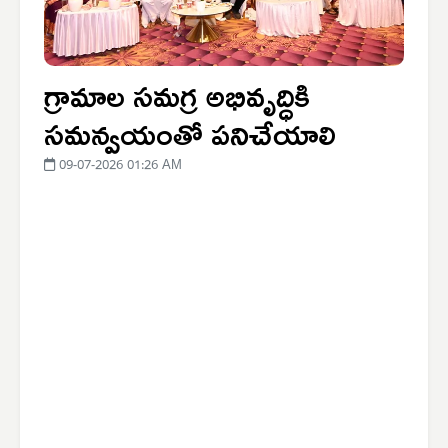
గ్రామాల సమగ్ర అభివృద్ధికి
సమన్వయంతో పనిచేయాలి
09-07-2026 01:26 AM