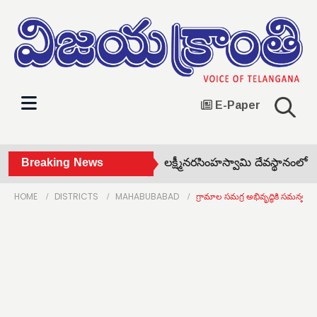
E-Paper
్ట్ సర్క్యూట్‌తో ఇల్లు దగ్ధం •
Breaking News
శ్రీ లక్ష్మీనరసింహస్వామి దేవస్థానంలో ఏకా
HOME
DISTRICTS
MAHABUBABAD
గ్రామాల సమగ్ర అభివృద్ధికి సమన్వ