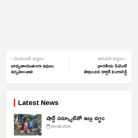
‹ మునుపటి వ్యాసం
తదుపరి వ్యాసం ›
బాధ్యతాయుతంగా విధులు
భారతీయ పేటెంట్
నిర్వహించాలి
సాధించిన డాక్టర్ లింగారెడ్డి
Latest News
షార్ట్ సర్క్యూట్‌తో ఇల్లు దగ్ధం
09-08-2026