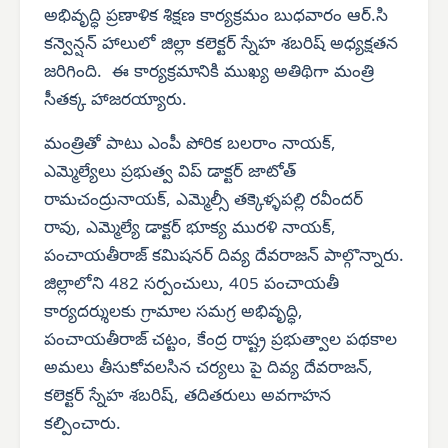
అభివృద్ధి ప్రణాళిక శిక్షణ కార్యక్రమం బుధవారం ఆర్.సి
కన్వెన్షన్ హాలులో జిల్లా కలెక్టర్ స్నేహ శబరిష్ అధ్యక్షతన
జరిగింది. ఈ కార్యక్రమానికి ముఖ్య అతిథిగా మంత్రి
సీతక్క హాజరయ్యారు.
మంత్రితో పాటు ఎంపీ పోరిక బలరాం నాయక్,
ఎమ్మెల్యేలు ప్రభుత్వ విప్ డాక్టర్ జాటోత్
రామచంద్రునాయక్, ఎమ్మెల్సీ తక్కెళ్ళపల్లి రవీందర్
రావు, ఎమ్మెల్యే డాక్టర్ భూక్య మురళి నాయక్,
పంచాయతీరాజ్ కమిషనర్ దివ్య దేవరాజన్ పాల్గొన్నారు.
జిల్లాలోని 482 సర్పంచులు, 405 పంచాయతీ
కార్యదర్శులకు గ్రామాల సమగ్ర అభివృద్ధి,
పంచాయతీరాజ్ చట్టం, కేంద్ర రాష్ట్ర ప్రభుత్వాల పథకాల
అమలు తీసుకోవలసిన చర్యలు పై దివ్య దేవరాజన్,
కలెక్టర్ స్నేహ శబరిష్, తదితరులు అవగాహన
కల్పించారు.