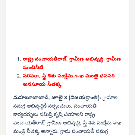
రాష్ట్ర పంచాయతీరాజ్, గ్రామీణ అభివృద్ధి, గ్రామీణ
మంచినీటి
సరఫరా, స్త్రీ శిశు సంక్షేమ శాఖ మంత్రి ధనసరి
అనసూయ సీతక్క
మహబూబాబాద్, జూలై 8 (విజయక్రాంతి):
గ్రామాల
సమగ్ర అభివృద్ధికి సర్పంచులు, పంచాయతీ
కార్యదర్శులు సమిష్టి కృషి చేయాలని రాష్ట్ర
పంచాయతీరాజ్, గ్రామీణ అభివృద్ధి, స్త్రీ శిశు సంక్షేమ శాఖ
మంత్రి సీతక్క అన్నారు. గ్రామ పంచాయతీ సమగ్ర