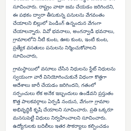
సూచించారు. రాష్ట్రం వాటా జమ చేయడం జరిగిందని,
ఈ పథకం ద్వారా తీసుకున్న పనులను వేగవంతం
చేయాలని బిల్లులో పెండింగ్ ఉన్నందున వేగంగా
చేయాలన్నారు. వివో భవనాలు, అంగన్వాడి భవనాలు,
గ్రామాలలోని నీటి కుంట, ఊట కుంట, ఇంటి కుంట,
ప్రత్యేక వసతులు పనులను నిర్మించుకోవాలని
సూచించారు,
గ్రామస్థాయిలో వసూలు చేసిన నిధులను స్టేట్ నిధులను
స్వయంగా వారే వినియోగించుకునే విధంగా కొత్తగా
ఆదేశాలు జారీ చేయడం జరిగిందని, గతంలో
సర్పంచులు లేక అనేక ఇబ్బందులు ఉండేవని ప్రస్తుతం
కొత్త పాలకవర్గాలు ఏర్పడి నందున, వేగంగా గ్రామాల
అభివృద్ధికి కృషి చేయాలని సూచించారు. ప్రతి ఒక్కరూ
మనసుపెట్టి విధులు నిర్వహించాలని సూచించారు.
ఉద్యోగులకు బదిలీలు ఇతర సౌకర్యాలు కల్పించడం