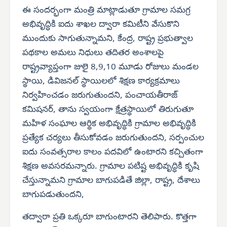
ఈ సందర్భంగా మంత్రి మాట్లాడుతూ గ్రామాల సమగ్ర
అభివృద్ధికి ఐదు శాఖల ద్వారా కమిటీని వేసుకొని
ముందుకు సాగుతున్నామని, కేంద్ర, రాష్ట్ర ప్రభుత్వాల
పథకాల అమలు నిధులు తదితర అంశాలపై
రాష్ట్రవ్యాప్తంగా జులై 8,9,10 మూడు రోజులు మండల
స్థాయి, డివిజనల్ స్థాయిలలో శిక్షణ కార్యక్రమాలు
నిర్వహించడం జరుగుతుందని, పంచాయతీరాజ్
కమిషనర్, తాను స్వయంగా క్షేత్రస్థాయిలో తిరుగుతూ
మహిళ సంఘాల ఆర్థిక అభివృద్ధికి గ్రామాల అభివృద్ధికి
ప్రత్యేక చర్యలు తీసుకోవడం జరుగుతుందని, సర్పంచుల
ఐదు సంవత్సరాల కాలం పదవిలో ఉంటారని కచ్చితంగా
శిక్షణ అవసరమన్నారు. గ్రామాల పటిష్ట అభివృద్ధికి కృషి
చేస్తున్నామని గ్రామాల బాగుపడితే జిల్లా, రాష్ట్ర, దేశాలు
బాగుపడుతుందని,
తద్వారా ప్రతి ఒక్కరూ బాగుంటారని తెలిపారు. కొత్తగా