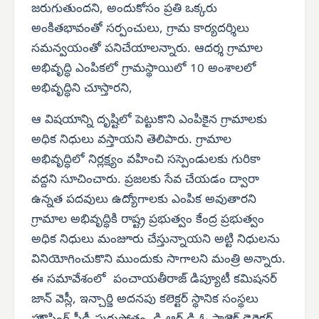
జరుగుతుందని, అందుకోసం ప్రతి ఒక్కరు
అంకితభావంతో సర్పంచులు, గ్రామ కార్యదర్శిలు
సమన్వయంతో పనిచేయాలన్నారు. ఆదర్శ గ్రామాల
అభివృద్ధి ఎంపికలో గ్రామస్థాయిలో 10 అంశాలలో
అభివృద్ధిని చూస్తారని,
ఆ విషయాన్ని దృష్టిలో పెట్టుకొని ఎంపికైన గ్రామాలకు
అధిక నిధులు వస్తాయని తెలిపారు. గ్రామాల
అభివృద్ధిలో నిర్లక్ష్యం వహించి సస్పెండులకు గురికా
వద్దని సూచించారు. ప్రజలకు సేవ చేయడం ద్వారా
ఉన్నత పదవులు ఉద్యోగాలకు ఎంపిక అవుతారని
గ్రామాల అభివృద్ధికి రాష్ట్ర ప్రభుత్వం కేంద్ర ప్రభుత్వం
అధిక నిధులు మంజూరు చేస్తున్నాయని అట్టి నిధులను
వినియోగించుకొని ముందుకు సాగాలని మంత్రి అన్నారు.
ఈ సమావేశంలో పంచాయతీరాజ్ డిప్యూటీ కమిషనర్
జాన్ వెస్లీ, ఇన్చార్జి అదనపు కలెక్టర్ స్థానిక సంస్థలు