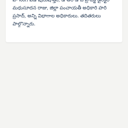
హౌసింగ్ పీడీ పురుషోత్తం, డి ఆర్ డి ఓ ప్రాజెక్ట్ డైరెక్టర్
మధుసూదన రాజు, జిల్లా పంచాయతీ అధికారి హరి
ప్రసాద్, అన్ని విభాగాల అధికారులు. తదితరులు
పాల్గొన్నారు.