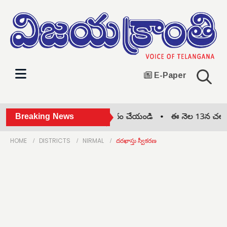
E-Paper
జైల్ భరో కార్యక్రమాన్ని జయప్రదం చేయండి •
Breaking News
ఈ నెల 13న చలో జిల్లా
HOME
DISTRICTS
NIRMAL
దరఖాస్తు స్వీకరణ