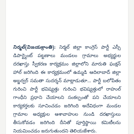
నిర్మల్(విజయక్రాంతి):
నిర్మల్ జిల్లా కాంగ్రెస్ పార్టీ ఎస్సీ
డిపార్ట్మెంట్ పట్టణాలు మండలం గ్రామాలు అభ్యర్థుల
దరఖాస్తు స్వీకరణ కార్యక్రమం జిల్లాలోని మారుతి ఫంక్షన్
హాల్ జరిగింది ఈ కార్యక్రమంలో ఉమ్మడి ఆదిలాబాద్ జిల్లా
అబ్జర్వర్ సమతా సుదర్శన్ మాట్లాడుతూ... పార్టీ బలోపేతం
గురించి పార్టీ భవిష్యత్తు గురించి భవిష్యత్తులో రాహుల్
గాంధీని ప్రధాని చేయాలని సంకల్పంతో పని చేయాలని
కార్యకర్తలకు సూచించడం జరిగింది అదేవిధంగా మండల
గ్రామాల అధ్యక్షుల ఆశావాహుల నుండి దరఖాస్తులు
తీసుకోవడం జరిగింది దీనితో పూర్తిస్థాయి కమిటీలను
నియమించడం జరుగుతుందని తెలియజేశారు.