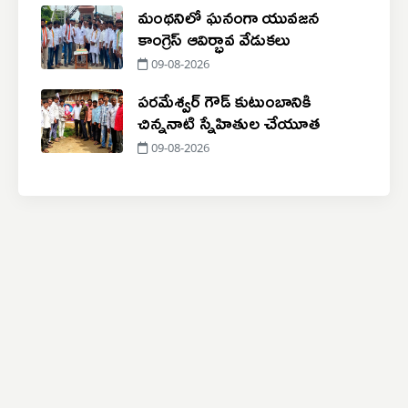
మంథనిలో ఘనంగా యువజన
కాంగ్రెస్ ఆవిర్భావ వేడుకలు
09-08-2026
పరమేశ్వర్ గౌడ్ కుటుంబానికి
చిన్ననాటి స్నేహితుల చేయూత
09-08-2026