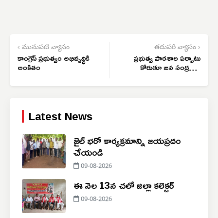
‹ మునుపటి వ్యాసం
తదుపరి వ్యాసం ›
కాంగ్రెస్ ప్రభుత్వం అభివృద్ధికి
ప్రభుత్వ పాఠశాల ఏర్పాటు
అంకితం
కోరుతూ జన సంద్రమైన
మానవహారం
Latest News
జైల్ భరో కార్యక్రమాన్ని జయప్రదం
చేయండి
09-08-2026
ఈ నెల 13న చలో జిల్లా కలెక్టర్
09-08-2026