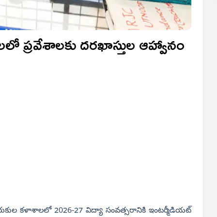
లో ప్రవేశాలకు దరఖాస్తుల ఆహ్వానం
ుకుల కళాశాలలో 2026-27 విద్యా సంవత్సరానికి ఇంటర్మీడియట్