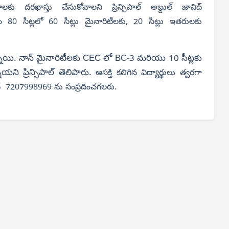
రఖాస్తు చేసుకోవాలని ప్రిన్సిపాల్ అబ్దుల్ జావిద్
80 సీట్లలో 60 సీట్లు మైనారిటీలకు, 20 సీట్లు ఇతరులకు
న్నాయి. నాన్ మైనారిటీలకు CEC లో BC-3 మరియు 10 సీట్లకు
ి ప్రిన్సిపాల్ తెలిపారు.
ఆసక్తి కలిగిన విద్యార్థులు త్వరగా
వీద్ 7207998969 ను సంప్రదించగలరు.