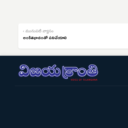
‹ మునుపటి వ్యాసం
అంకితభావంతో పనిచేయాలి