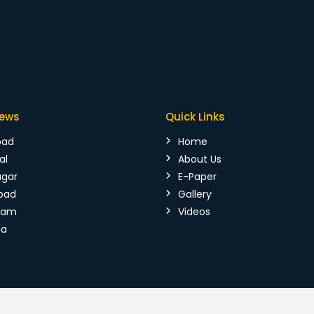
News
Quick Links
bad
Home
al
About Us
agar
E-Paper
bad
Gallery
mam
Videos
da
026 Vijaya Kranthi. All Rights Reserved.
Terms & Conditions
|
P