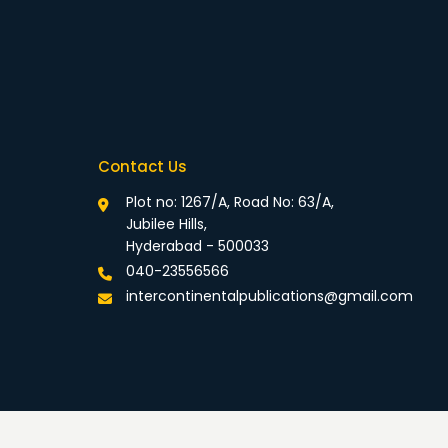
Contact Us
Plot no: 1267/A, Road No: 63/A,
Jubilee Hills,
Hyderabad - 500033
040-23556566
intercontinentalpublications@gmail.com
rivacy Policy