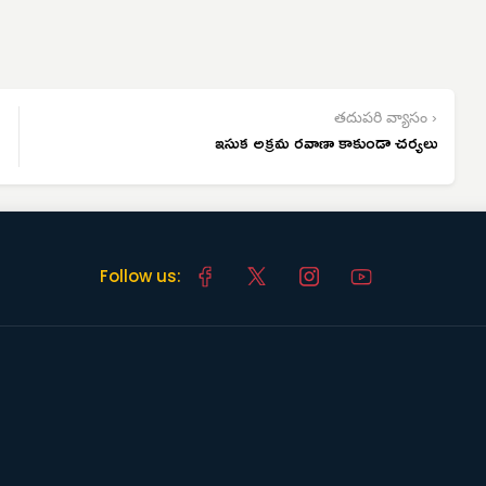
తదుపరి వ్యాసం ›
ఇసుక అక్రమ రవాణా కాకుండా చర్యలు
Follow us: