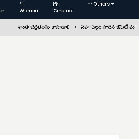
Others
on
Women
Cinema
శాంతి భద్రతలను కాపాడాలి •
సహ చట్టం సాధన కమిటీ మండల అధ్యక్