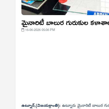
మైనారిటీ బాలుర గురుకుల కళాశాల
16-06-2026 05:06 PM
ఉట్నూర్,(విజయక్రాంతి):
ఉట్నూరు మైనారిటీ బాలుర గుర