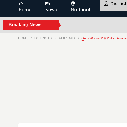
Distric
Home
News
National
Breaking News
HOME
DISTRICTS
ADILABAD
మైనారిటీ బాలుర గురుకుల కళాశాలల