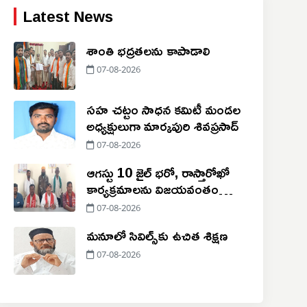
Latest News
శాంతి భద్రతలను కాపాడాలి
07-08-2026
సహ చట్టం సాధన కమిటీ మండల
అధ్యక్షులుగా మార్కపురి శివప్రసాద్
07-08-2026
ఆగస్టు 10 జైల్ భరో, రాస్తారోఖో
కార్యక్రమాలను విజయవంతం
చేయాలి
07-08-2026
మనూలో సివిల్స్‌కు ఉచిత శిక్షణ
07-08-2026