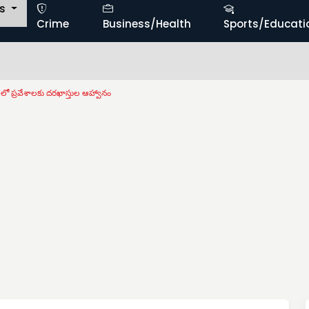
ts
Crime
Business/Health
Sports/Educati
ో ప్రవేశాలకు దరఖాస్తుల ఆహ్వానం