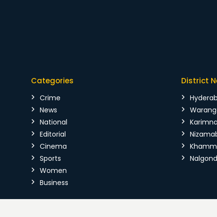
Categories
District 
Crime
Hydera
News
Warang
National
Karimn
Editorial
Nizama
Cinema
Kham
Sports
Nalgon
Women
Business
Copyright © 2