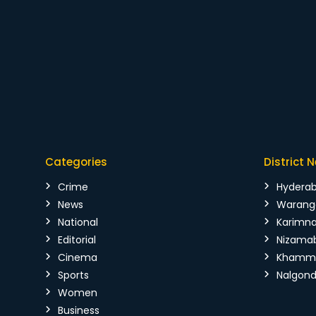
Categories
District 
Crime
Hydera
News
Warang
National
Karimn
Editorial
Nizama
Cinema
Kham
Sports
Nalgon
Women
Business