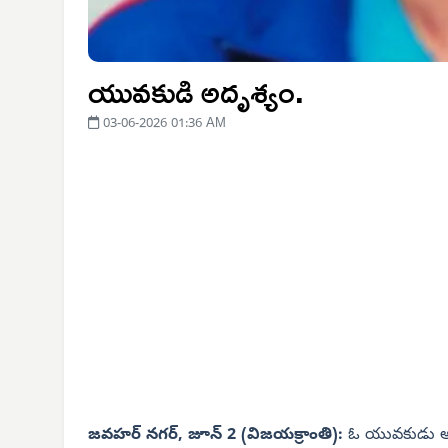
యువకుడి అదృశ్యం.
03-06-2026 01:36 AM
జవహర్ నగర్, జూన్ 2 (విజయక్రాంతి):
ఓ యువకుడు అదృ