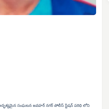
శ్యమైన సంఘటన జవహర్ నగర్ పోలీస్ స్టేషన్ పరిధి లోని