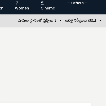
Others
on
Women
Cinema
షాపుల స్థానంలో ఫ్లెక్సీలు!? •
ఆరేళ్ల నిరీక్షణకు తెర..! •
‘డంపింగ్