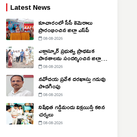
Latest News
కూచారంలో సీసీ కెమెరాలు
ప్రారంభించిన జిల్లా ఎస్‌పీ
08-08-2026
ఎక్లాస్పూర్ ప్రభుత్వ ప్రాథమిక
పాఠశాలను సందర్శించిన జిల్లా
కలెక్టర్ ప్రియాంక
08-08-2026
నవోదయ ప్రవేశ దరఖాస్తు గడువు
పొడగింపు
08-08-2026
నిషేధిత గడ్డిమందు విక్రయిస్తే కఠిన
చర్యలు
08-08-2026