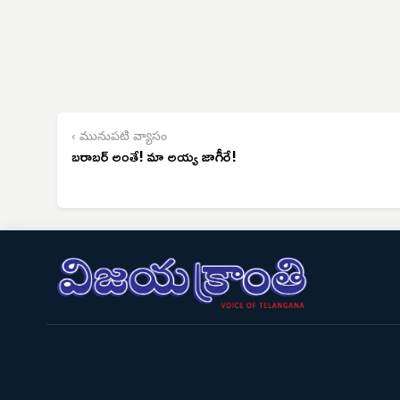
‹ మునుపటి వ్యాసం
బరాబర్ అంతే! మా అయ్య జాగీరే!