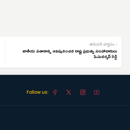
తదుపరి వ్యాసం ›
జాతీయ పతాకాన్ని ఆవిష్కరించిన రాష్ట్ర ప్రభుత్వ సలహాదారులు
పి.సుదర్శన్ రెడ్డి
Follow us: