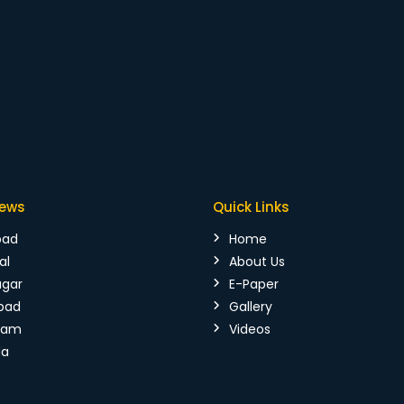
News
Quick Links
bad
Home
al
About Us
agar
E-Paper
bad
Gallery
mam
Videos
da