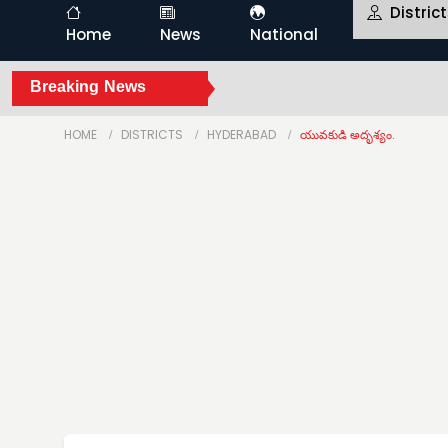
Distric
Home
News
National
Breaking News
HOME
DISTRICTS
HYDERABAD
యువకుడి అదృశ్యం.