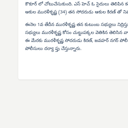
కౌకూర్ లో చోటుచేసుకుంది. ఎస్ హెచ్ ఓ సైదులు తెలిపిన కథ
ఆకుల మురళీకృష్ణ (34) తన సోదరుడు ఆకుల కిరణ్ తో నివసి
ఈనెల 1వ తేదీన మురళీకృష్ణ తన కుటుంబ సభ్యులు నిద్రిస్త
సభ్యులు మురళీకృష్ణ కోసం చుట్టుపక్కల వెతికిన తెలిసిన 
ఈ మేరకు మురళీకృష్ణ సోదరుడు కిరణ్, జవహర్ నగర్ పోలీస్ స్
పోలీసులు దర్యా ప్తు చేస్తున్నారు.