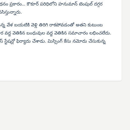
నం ప్రకారం... కౌకూర్ పరిధిలోని హనుమాన్ టెంపుల్ దగ్గర
స్తున్నారు.
ున్న వేళ బయటికి వెళ్లి తిరిగి రాకపోవడంతో అతని కుటుంబ
వార వద్ద వెతికిన బంధువుల వద్ద వెతికిన సమాచారం లభించలేదు.
టేషన్లో ఫిర్యాదు చేశాడు. మిస్సింగ్ కేసు నమోదు చేసుకున్న