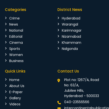
Categories
District News
Crime
Hyderabad
News
Warangal
National
Karimnagar
Editorial
Nizamabad
Cinema
Khammam
Sports
Nalgonda
Women
Business
Quick Links
Contact Us
Home
Plot no: 1267/A, Road
No: 63/A,
About Us
Jubilee Hills,
E-Paper
Hyderabad - 500033
Gallery
040-23556566
Videos
intercontinentalpublicat