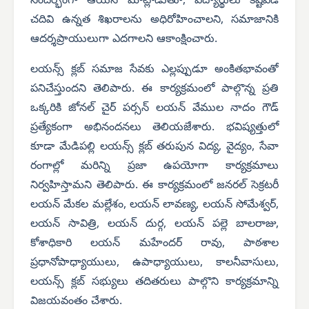
సందర్భంగా ఆయన మాట్లాడుతూ, విద్యార్థులు కష్టపడి
చదివి ఉన్నత శిఖరాలను అధిరోహించాలని, సమాజానికి
ఆదర్శప్రాయులుగా ఎదగాలని ఆకాంక్షించారు.
లయన్స్ క్లబ్ సమాజ సేవకు ఎల్లప్పుడూ అంకితభావంతో
పనిచేస్తుందని తెలిపారు. ఈ కార్యక్రమంలో పాల్గొన్న ప్రతి
ఒక్కరికి జోనల్ చైర్ పర్సన్ లయన్ వేముల నాదం గౌడ్
ప్రత్యేకంగా అభినందనలు తెలియజేశారు. భవిష్యత్తులో
కూడా మేడిపల్లి లయన్స్ క్లబ్ తరుపున విద్య, వైద్యం, సేవా
రంగాల్లో మరిన్ని ప్రజా ఉపయోగా కార్యక్రమాలు
నిర్వహిస్తామని తెలిపారు. ఈ కార్యక్రమంలో జనరల్ సెక్రటరీ
లయన్ మేకల మల్లేశం, లయన్ లావణ్య, లయన్ సోమేశ్వర్,
లయన్ సావిత్రి, లయన్ దుర్గ, లయన్ పల్లె బాలరాజు,
కోశాధికారి లయన్ మహేందర్ రావు, పాఠశాల
ప్రధానోపాధ్యాయులు, ఉపాధ్యాయులు, కాలనీవాసులు,
లయన్స్ క్లబ్ సభ్యులు తదితరులు పాల్గొని కార్యక్రమాన్ని
విజయవంతం చేశారు.