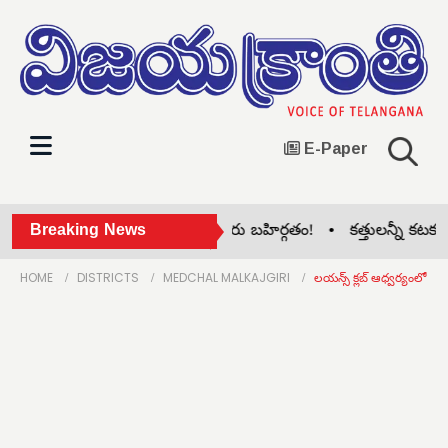
E-Paper
సిరిసిల్ల జిల్లా కాంగ్రెస్‌లో గ్రూప్ పోరు బహిర్గతం! •
Breaking News
కత్తులన్నీ కటకటా.. 
HOME
DISTRICTS
MEDCHAL MALKAJGIRI
లయన్స్ క్లబ్ ఆధ్వర్యంలో విద్య