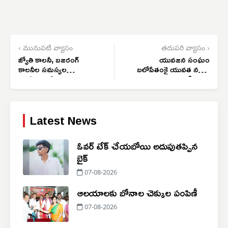
‹ మునుపటి వ్యాసం
తదుపరి వ్యాసం ›
జ్యోతి కాలనీ, బజరంగ్
యువజన సంఘం
కాలనీల సమస్యల
బలోపేతంకై యువత నడుం
పరిష్కారానికి కృషి
బిగించాలి
Latest News
ఓవర్ టేక్ చేయబోయి అదుపుతప్పిన
బైక్
07-08-2026
ఆలయాలకు బోనాల చెక్కుల పంపిణీ
07-08-2026