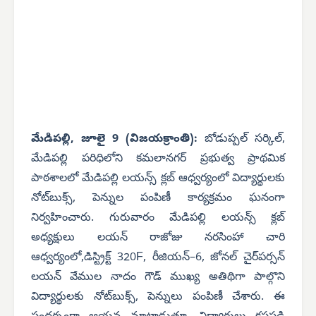
మేడిపల్లి, జూలై 9 (విజయక్రాంతి):
బోడుప్పల్ సర్కిల్,
మేడిపల్లి పరిధిలోని కమలానగర్ ప్రభుత్వ ప్రాథమిక
పాఠశాలలో మేడిపల్లి లయన్స్ క్లబ్ ఆధ్వర్యంలో విద్యార్థులకు
నోట్‌బుక్స్, పెన్నుల పంపిణీ కార్యక్రమం ఘనంగా
నిర్వహించారు. గురువారం మేడిపల్లి లయన్స్ క్లబ్
అధ్యక్షులు లయన్ రాజోజు నరసింహా చారి
ఆధ్వర్యంలో,డిస్ట్రిక్ట్ 320F, రీజియన్–6, జోనల్ చైర్‌పర్సన్
లయన్ వేముల నాదం గౌడ్ ముఖ్య అతిథిగా పాల్గొని
విద్యార్థులకు నోట్‌బుక్స్, పెన్నులు పంపిణీ చేశారు. ఈ