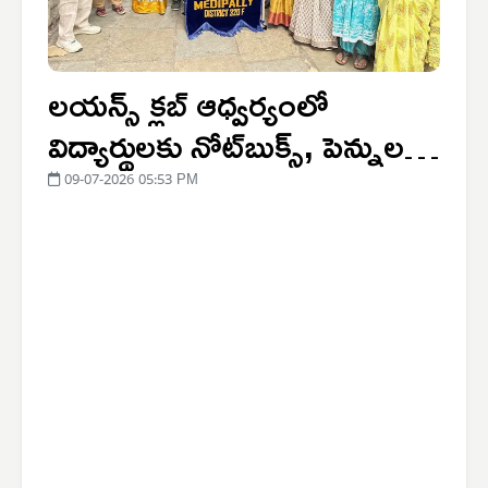
లయన్స్ క్లబ్ ఆధ్వర్యంలో
విద్యార్థులకు నోట్‌బుక్స్, పెన్నుల
పంపిణీ
09-07-2026 05:53 PM