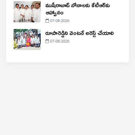
ముషీరాబాద్ బోనాలకు కేటీఆర్‌కు
ఆహ్వానం
07-08-2026
రూపారెడ్డిని వెంటనే అరెస్ట్ చేయాలి
07-08-2026