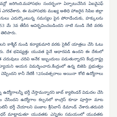
ి భవన్లో జరిగింది.మహాసభల సందర్భంగా ఏర్పాటుచేసిన ఏఐవైఎఫ్
ర్ ఎగరవేశారు.
ఈ మహాసభకు ముఖ్య అతిధి హాజరైన సిపిఐ జిల్లా
వజనులు ఎదుర్కొంటున్న సమస్యల పైన పోరాడేందుకు, హక్కులను
3 మే 3వ తేదీన ఆవిర్భవించబడిందని నాటి నుండి నేటి వరకు
తెలిపారు.
కాశ్మీర్ నుండి కన్యాకుమారి వరకు సైకిల్ యాత్రలు చేసి ఓటు
ారు. దేశ భవిష్యత్తు యువత పైనే ఆధారపడి ఉందని ఈ దేశంలో
చదువులు చదివి అనేక ఇబ్బందులు పడుతున్నారని కేంద్ర,రాష్ట్ర
్యాయని ఆయన విమర్శించారు.కేంద్రంలో ఉన్న బిజెపి ప్రభుత్వం
చెప్పిందని కానీ నేటికీ 12సంవత్సరాలు అయినా కోటి ఉద్యోగాలు
న ఉద్యోగాలన్నీ భర్తీ చేస్తామన్నారని జాబ్ క్యాలెండర్ విడుదల చేసి
చేసిందని ఉద్యోగాల కల్పనలో కాంగ్రెస్ కూడా పూర్తిగా మాట
నింటినీ భర్తీ చేయాలని పంజాల శ్రీనివాస్ డిమాండ్ చేశారు.తదుపరి
లి యుగంధర్ మాట్లాడుతూ యువతకు ఎన్నికల సమయంలో యువతకు