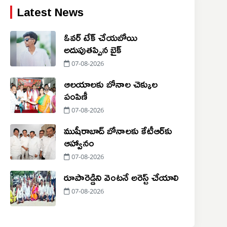
Latest News
ఓవర్ టేక్ చేయబోయి
అదుపుతప్పిన బైక్
07-08-2026
ఆలయాలకు బోనాల చెక్కుల
పంపిణీ
07-08-2026
ముషీరాబాద్ బోనాలకు కేటీఆర్‌కు
ఆహ్వానం
07-08-2026
రూపారెడ్డిని వెంటనే అరెస్ట్ చేయాలి
07-08-2026