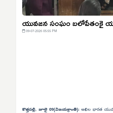
యువజన సంఘం బలోపేతంకై యువ
09-07-2026 05:55 PM
కొత్తపల్లి, జూలై 09(విజయక్రాంతి):
అఖిల భారత యువ