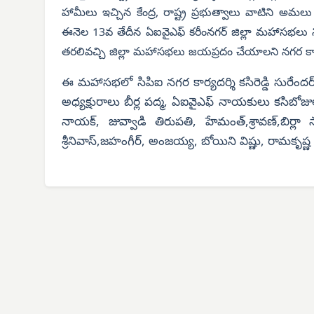
హామీలు ఇచ్చిన కేంద్ర, రాష్ట్ర ప్రభుత్వాలు వాటిని అ
ఈనెల 13వ తేదీన ఏఐవైఎఫ్ కరీంనగర్ జిల్లా మహాసభలు 
తరలివచ్చి జిల్లా మహాసభలు జయప్రదం చేయాలని నగర కార
ఈ మహాసభలో సిపిఐ నగర కార్యదర్శి కసిరెడ్డి సురేందర్ రె
అధ్యక్షురాలు బీర్ల పద్మ, ఏఐవైఎఫ్ నాయకులు కసిబోజ
నాయక్, జువ్వాడి తిరుపతి, హేమంత్,శ్రావణ్,బిర్
శ్రీనివాస్,జహంగీర్, అంజయ్య, బోయిని విష్ణు, రామకృష్ణ