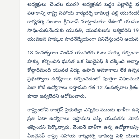
అధ్యక్షులు చెంచల మురళి అధ్యక్షతన బద్దo ఎల్లారెడ్డ
పతాకాన్ని రాష్ట్ర సహాయ కార్యదర్శి బావoడ్ల పల్లి యుగంధ
కార్యదర్శి పంజాల శ్రీనివాస్ మాట్లాడుతూ దేశంలో యు
సాధించుకునేందుకు యువతి, యువకులను ఐక్యపరిచి 195
యువజన హక్కుల సాధనేద్యేయంగా పనిచేస్తుందని ఆయన 
18 సంవత్సరాల నిండిన యువతకు ఓటు హక్కు కల్పించాలని 
హక్కు కల్పించిన ఘనత ఒక ఏఐవైఎఫ్ కి దక్కింది అన్న
కోట్లాదిమంది యువత విద్య, ఉపాధి అవకాశాలు లేక ఉన్నత 
ప్రభుత్వాలు ఉద్యోగాలు కల్పించడంలో పూర్తిగా విఫలమయ
ఏటా కోటి ఉద్యోగాలు ఇస్తామని గత 12 సంవత్సరాల క్రితం 
కూడా ఇవ్వలేదని ఆరోపించారు.
రాష్ట్రంలోని కాంగ్రెస్ ప్రభుత్వం ఎన్నికల ముందు ఖాళీగా ఉన్
ప్రతి ఏటా ఉద్యోగాలు ఇస్తామని చెప్పి యువతను మోసం 
తప్పిందని పేర్కొన్నారు. వెంటనే ఖాళీగా ఉన్న ఉద్యోగాలన్
ఏఐవైఎఫ్ రాష్ట్ర సహాయ కార్యదర్శి భావండ్ల పెళ్