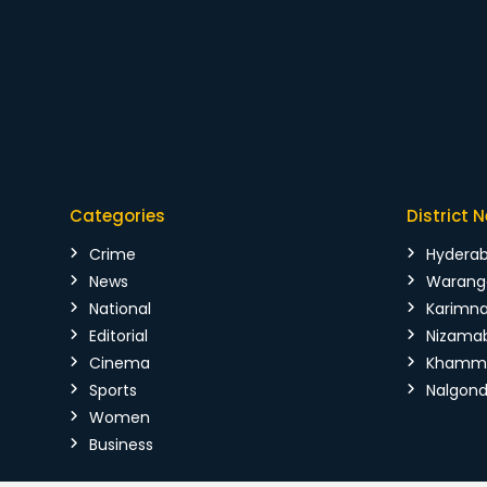
Categories
District 
Crime
Hydera
News
Warang
National
Karimn
Editorial
Nizama
Cinema
Kham
Sports
Nalgon
Women
Business