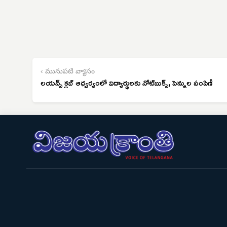
‹ మునుపటి వ్యాసం
లయన్స్ క్లబ్ ఆధ్వర్యంలో విద్యార్థులకు నోట్‌బుక్స్, పెన్నుల పంపిణీ