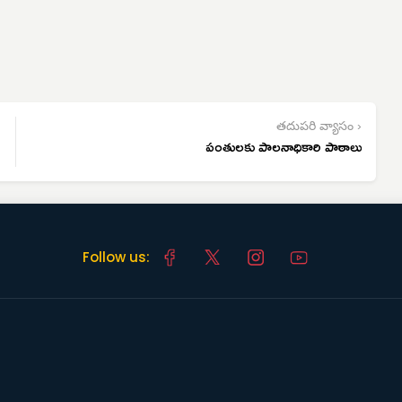
తదుపరి వ్యాసం ›
పంతులకు పాలనాధికారి పాఠాలు
Follow us: