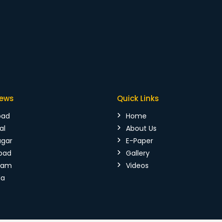
News
Quick Links
bad
Home
al
About Us
agar
E-Paper
bad
Gallery
mam
Videos
da