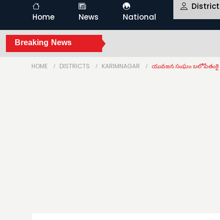
Distric
Home
News
National
Breaking News
HOME
DISTRICTS
KARIMNAGAR
యువజన సంఘం బలోపేతంకై 