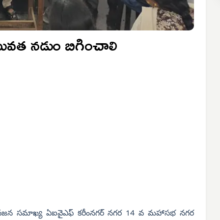
త నడుం బిగించాలి
జన సమాఖ్య ఏఐవైఎఫ్ కరీంనగర్ నగర 14 వ మహాసభ నగర