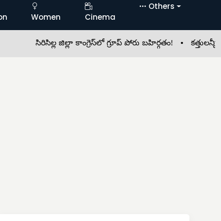
Others
on
Women
Cinema
సిరిసిల్ల జిల్లా కాంగ్రెస్‌లో గ్రూప్ పోరు బహిర్గతం! •
కత్తులన్నీ కటకటా