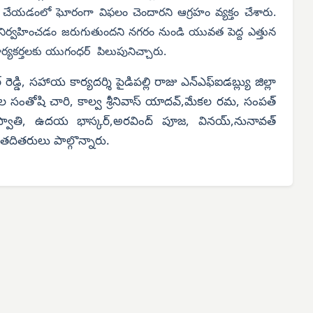
మలు చేయడంలో ఘోరంగా విఫలం చెందారని ఆగ్రహం వ్యక్తం చేశారు.
నిర్వహించడం జరుగుతుందని నగరం నుండి యువత పెద్ద ఎత్తున
్యకర్తలకు యుగంధర్ పిలుపునిచ్చారు.
డ్డి, సహాయ కార్యదర్శి పైడిపల్లి రాజు ఎన్ఎఫ్ఐడబ్ల్యు జిల్లా
ుల సంతోషి చారి, కాల్వ శ్రీనివాస్ యాదవ్,మేకల రమ, సంపత్
లా స్వాతి, ఉదయ భాస్కర్,అరవింద్ పూజ, వినయ్,నునావత్
 తదితరులు పాల్గొన్నారు.