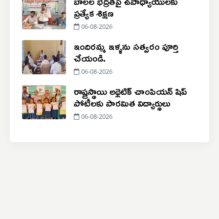
బాలల భద్రతపై ఉపాధ్యాయులకు
ప్రత్యేక శిక్షణ
06-08-2026
ఇందిరమ్మ ఇళ్ళను సత్వరం పూర్తి
చేయండి.
06-08-2026
రాష్ట్రస్థాయి అథ్లెటిక్ చాంపియన్ షిప్
పోటీలకు పారమిత విద్యార్థులు
06-08-2026