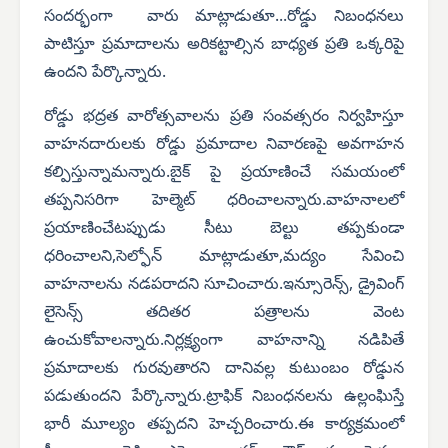
సందర్భంగా వారు మాట్లాడుతూ...రోడ్డు నిబంధనలు
పాటిస్తూ ప్రమాదాలను అరికట్టాల్సిన బాధ్యత ప్రతి ఒక్కరిపై
ఉందని పేర్కొన్నారు.
రోడ్డు భద్రత వారోత్సవాలను ప్రతి సంవత్సరం నిర్వహిస్తూ
వాహనదారులకు రోడ్డు ప్రమాదాల నివారణపై అవగాహన
కల్పిస్తున్నామన్నారు.బైక్ పై ప్రయాణించే సమయంలో
తప్పనిసరిగా హెల్మెట్ ధరించాలన్నారు.వాహనాలలో
ప్రయాణించేటప్పుడు సీటు బెల్టు తప్పకుండా
ధరించాలని,సెల్ఫోన్ మాట్లాడుతూ,మద్యం సేవించి
వాహనాలను నడపరాదని సూచించారు.ఇన్సూరెన్స్, డ్రైవింగ్
లైసెన్స్ తదితర పత్రాలను వెంట
ఉంచుకోవాలన్నారు.నిర్లక్ష్యంగా వాహనాన్ని నడిపితే
ప్రమాదాలకు గురవుతారని దానివల్ల కుటుంబం రోడ్డున
పడుతుందని పేర్కొన్నారు.ట్రాఫిక్ నిబంధనలను ఉల్లంఘిస్తే
భారీ మూల్యం తప్పదని హెచ్చరించారు.ఈ కార్యక్రమంలో