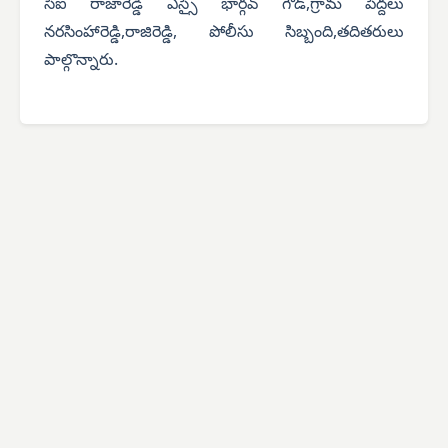
సీఐ రాజారెడ్డి ఎస్సై భార్గవ్ గౌడ్,గ్రామ పెద్దలు
నరసింహారెడ్డి,రాజిరెడ్డి, పోలీసు సిబ్బంది,తదితరులు
పాల్గొన్నారు.