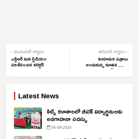
‹ మునుపటి వ్యాసం
తదుపరి వ్యాసం ›
ఎన్టీఆర్ మిని స్టేడియం
నియామక పత్రాలు
పరిశీలించిన కలెక్టర్
అందుకున్న నూతన ల్యాబ్
టెక్నీషియన్లు
Latest News
కిట్స్ కళాశాలలో బీటెక్ విద్యార్థినులకు
అవగాహనా సదస్సు
06-08-2026