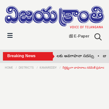
E-Paper
కిట్స్ కళాశాలలో బీటెక్ విద్యార్థినులకు అవగాహనా సదస్సు •
Breaking News
బాలల భద
HOME
DISTRICTS
KAMAREDDY
నిర్లక్ష్యంగా వాహనాలు నడిపితే ప్రమాదాలు