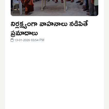
నిర్లక్ష్యంగా వాహనాలు నడిపితే
ప్రమాదాలు
13-01-2026 03:54 PM