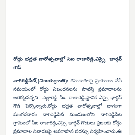
రోడ్డు భద్రత వారోత్సవాల్లో సిఐ రాజారెడ్డి,ఎస్సై భార్గవ్
గౌడ్
నాగిరెడ్డిపేట్,(విజయక్రాంతి):
రహదారిలపై ప్రయాణం చేసే
సమయంలో రోడ్డు నిబంధనలను పాటిస్తే ప్రమాదాలను
అరికట్టవచ్చని ఎల్లారెడ్డి సీఐ రాజారెడ్డి,స్థానిక ఎస్సై భార్గవ్
గౌడ్ పేర్కొన్నారు.రోడ్డు భద్రత వారోత్సవాల్లో భాగంగా
మంగళవారం నాగిరెడ్డిపేట్ మండలంలోని నాగిరెడ్డిపేట
గ్రామంలో సీఐ రాజారెడ్డి,ఎస్సై భార్గవ్ గౌడులు ప్రజలకు రోడ్డు
ప్రమాదాల నివారణపై అవగాహన సదస్సు నిర్వహించారు.ఈ