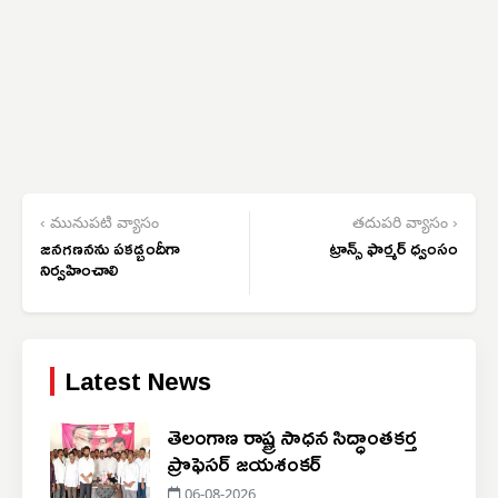
‹ మునుపటి వ్యాసం
తదుపరి వ్యాసం ›
జనగణనను పకడ్బందీగా
ట్రాన్స్ ఫార్మర్ ధ్వంసం
నిర్వహించాలి
Latest News
తెలంగాణ రాష్ట్ర సాధన సిద్ధాంతకర్త
ప్రొఫెసర్ జయశంకర్
06-08-2026