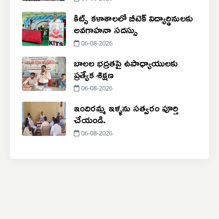
కిట్స్ కళాశాలలో బీటెక్ విద్యార్థినులకు
అవగాహనా సదస్సు
06-08-2026
బాలల భద్రతపై ఉపాధ్యాయులకు
ప్రత్యేక శిక్షణ
06-08-2026
ఇందిరమ్మ ఇళ్ళను సత్వరం పూర్తి
చేయండి.
06-08-2026