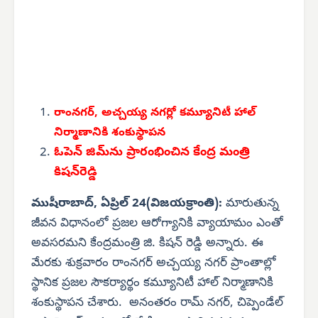
రాంనగర్, అచ్చయ్య నగర్లో కమ్యూనిటీ హాల్
నిర్మాణానికి శంకుస్థాపన
ఓపెన్ జిమ్‌ను ప్రారంభించిన కేంద్ర మంత్రి
కిషన్‌రెడ్డి
ముషీరాబాద్, ఏప్రిల్ 24(విజయక్రాంతి):
మారుతున్న
జీవన విధానంలో ప్రజల ఆరోగ్యానికి వ్యాయామం ఎంతో
అవసరమని కేంద్రమంత్రి జి. కిషన్ రెడ్డి అన్నారు. ఈ
మేరకు శుక్రవారం రాంనగర్ అచ్చయ్య నగర్ ప్రాంతాల్లో
స్థానిక ప్రజల సౌకర్యార్థం కమ్యూనిటీ హాల్ నిర్మాణానికి
శంకుస్థాపన చేశారు. అనంతరం రామ్ నగర్, చిప్పెండేల్