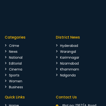
Categories
District News
Crime
Hyderabad
News
Warangal
National
Karimnagar
Editorial
Nizamabad
Cinema
Khammam
Sports
Nalgonda
Women
Business
Quick Links
Contact Us
Home
Plot no: 1267/A, Road