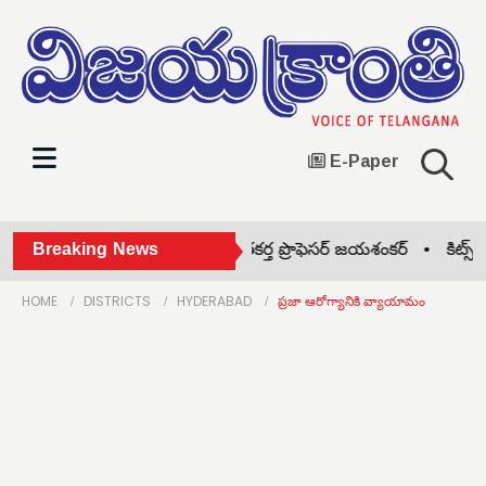
E-Paper
తెలంగాణ రాష్ట్ర సాధన సిద్ధాంతకర్త ప్రొఫెసర్ జయశంకర్ •
Breaking News
కిట్స్ కళా
HOME
DISTRICTS
HYDERABAD
ప్రజా ఆరోగ్యానికి వ్యాయామం