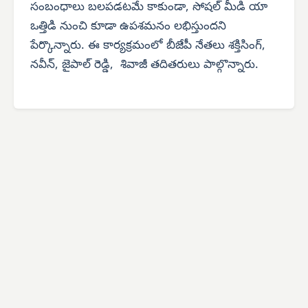
సంబంధాలు బలపడటమే కాకుండా, సోషల్ మీడి యా
ఒత్తిడి నుంచి కూడా ఉపశమనం లభిస్తుందని
పేర్కొన్నారు. ఈ కార్యక్రమంలో బీజేపీ నేతలు శక్తిసింగ్,
నవీన్, జైపాల్ రెడ్డి, శివాజీ తదితరులు పాల్గొన్నారు.