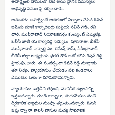
అపార్ట్మెంట్ వాసులతో బేటి అయి స్థానిక సమస్యలు
అభివృద్ధి పనుల పై చర్చించారు.
అనంతరం అపార్ట్మెంట్ ఆవరణలో ఏర్పాటు చేసిన ఓపెన్
జిమ్‌ను మాజీ కార్పొరేటర్లు సుప్రియ నవీన్ గౌడ్, రవి
చారి, ముషీరాబాద్ నియోజకవర్గం కంటెస్టెంట్ ఎమ్మెల్యే,
ఓబీసీ జాతీ య కార్యవర్గ సభ్యులు పూసరాజు, బీజేపీ
ముషీరాబాద్ ఇన్చార్జి ఎం. రమేష్ రామ్, సికింద్రాబాద్
బీజేపీ జిల్లా అధ్యక్షుడు భరత్ గౌడ్ లతో కలిసి కిషన్ రెడ్డి
ప్రారంభించారు. ఈ సందర్భంగా కిషన్ రెడ్డి మాట్లాడు
తూ నిత్యం వ్యాయామం చేయడం వల్ల కండరాలు,
ఎముకలు బలంగా మారుతాయన్నారు.
వ్యాయామం ఒత్తిడిని తగ్గించి, మానసిక ఉల్లాసాన్ని
ఇస్తుందన్నారు. గుండె జబ్బులు, మధుమేహం వంటి
దీర్ఘకాలిక వ్యాధుల ముప్పు తగ్గుతుందన్నారు. ఓపెన్
జిమ్ల ద్వా రా కాలనీ వాసుల మధ్య సామాజిక