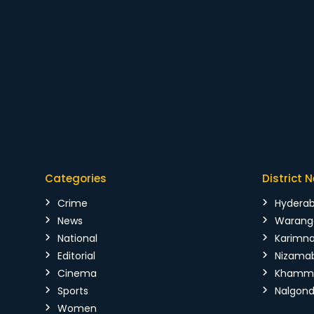
Categories
District 
Crime
Hydera
News
Warang
National
Karimn
Editorial
Nizama
Cinema
Kham
Sports
Nalgon
Women