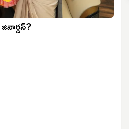
 జనార్దన్?