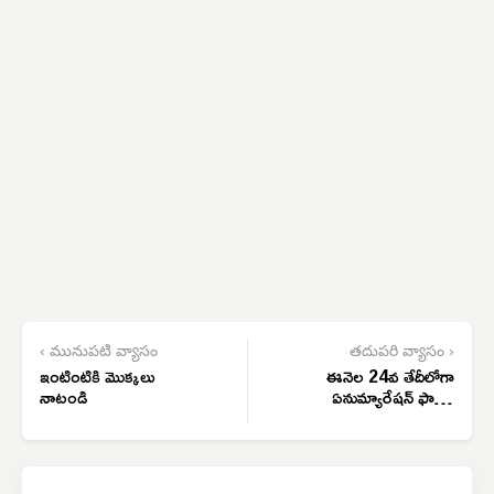
‹ మునుపటి వ్యాసం
తదుపరి వ్యాసం ›
ఇంటింటికి మొక్కలు
ఈనెల 24వ తేదీలోగా
నాటండి
ఏనుమ్యారేషన్ ఫామ్స్
అందించాలి