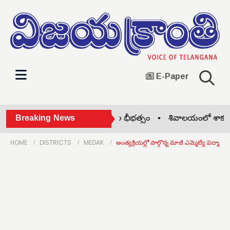
E-Paper
న్సువాడలో మరోసారి వీధి కుక్కల భీభత్సం •
Breaking News
శివాలయంలో శాకంబరి ర
HOME
DISTRICTS
MEDAK
అంత్యక్రియల్లో పాల్గొన్న మాజీ ఎమ్మెల్యే పద్మా రెడ్డి