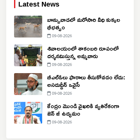
Latest News
బాన్సువాడలో మరోసారి వీధి కుక్కల
భీభత్సం
09-08-2026
శివాలయంలో శాకంబరి రూపంలో
దర్శనమిస్తున్న అమ్మవారు
09-08-2026
బీఎల్ఓలు ఫారాలు తీసుకోవడం లేదు:
అసదుద్దీన్ ఒవైసీ
09-08-2026
కేంద్రం మొండి వైఖరికి వ్యతిరేకంగా
జెన్ జీ ఉద్యమం
09-08-2026