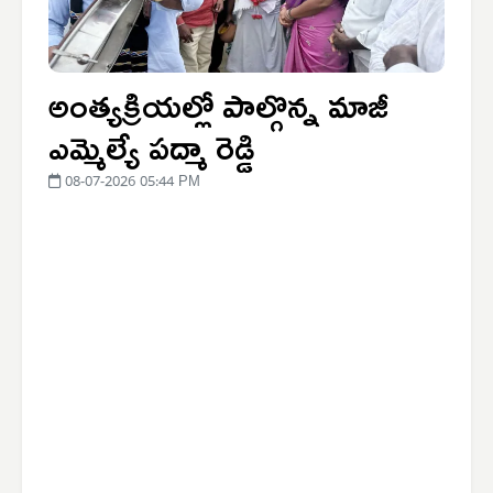
అంత్యక్రియల్లో పాల్గొన్న మాజీ
ఎమ్మెల్యే పద్మా రెడ్డి
08-07-2026 05:44 PM