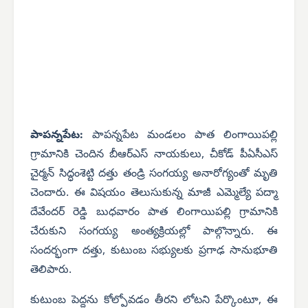
పాపన్నపేట:
పాపన్నపేట మండలం పాత లింగాయిపల్లి
గ్రామానికి చెందిన బీఆర్ఎస్ నాయకులు, చీకోడ్ పీఏసీఎస్
చైర్మన్ సిద్ధంశెట్టి దత్తు తండ్రి సంగయ్య అనారోగ్యంతో మృతి
చెందారు. ఈ విషయం తెలుసుకున్న మాజీ ఎమ్మెల్యే పద్మా
దేవేందర్ రెడ్డి బుధవారం పాత లింగాయిపల్లి గ్రామానికి
చేరుకుని సంగయ్య అంత్యక్రియల్లో పాల్గొన్నారు. ఈ
సందర్భంగా దత్తు, కుటుంబ సభ్యులకు ప్రగాఢ సానుభూతి
తెలిపారు.
కుటుంబ పెద్దను కోల్పోవడం తీరని లోటని పేర్కొంటూ, ఈ