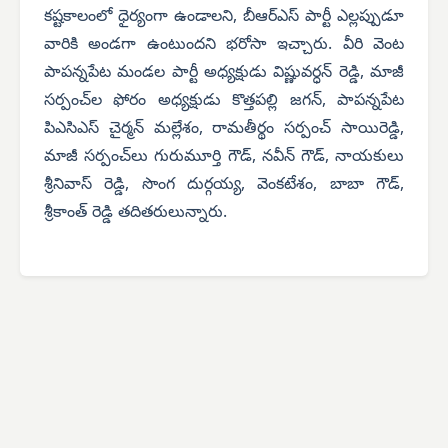
కష్టకాలంలో ధైర్యంగా ఉండాలని, బీఆర్ఎస్ పార్టీ ఎల్లప్పుడూ
వారికి అండగా ఉంటుందని భరోసా ఇచ్చారు. వీరి వెంట
పాపన్నపేట మండల పార్టీ అధ్యక్షుడు విష్ణువర్ధన్ రెడ్డి, మాజీ
సర్పంచ్‌ల ఫోరం అధ్యక్షుడు కొత్తపల్లి జగన్, పాపన్నపేట
పిఎసిఎస్ చైర్మన్ మల్లేశం, రామతీర్థం సర్పంచ్ సాయిరెడ్డి,
మాజీ సర్పంచ్‌లు గురుమూర్తి గౌడ్, నవీన్ గౌడ్, నాయకులు
శ్రీనివాస్ రెడ్డి, సొంగ దుర్గయ్య, వెంకటేశం, బాబా గౌడ్,
శ్రీకాంత్ రెడ్డి తదితరులున్నారు.