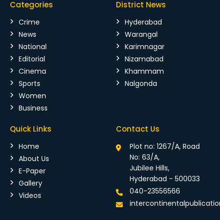
Categories
District News
Crime
Hyderabad
News
Warangal
National
Karimnagar
Editorial
Nizamabad
Cinema
Khammam
Sports
Nalgonda
Women
Business
Quick Links
Contact Us
Home
Plot no: 1267/A, Road
No: 63/A,
About Us
Jubilee Hills,
E-Paper
Hyderabad - 500033
Gallery
040-23556566
Videos
intercontinentalpublicat