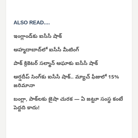
ALSO READ....
ఇంగ్లాండ్‌కు ఐసీసీ షాక్
అహ్మదాబాద్‌లో ఐసీసీ మీటింగ్
పాక్ క్రికెటర్ సల్మాన్ అఘాకు ఐసీసీ షాక్
అర్షదీప్ సింగ్‌కు ఐసీసీ షాక్.. మ్యాచ్ ఫీజులో 15%
జరిమానా
బంగ్లా, పాక్‌లకు జైషా చురక — ఏ జట్టూ సంస్థ కంటే
పెద్దది కాదు!