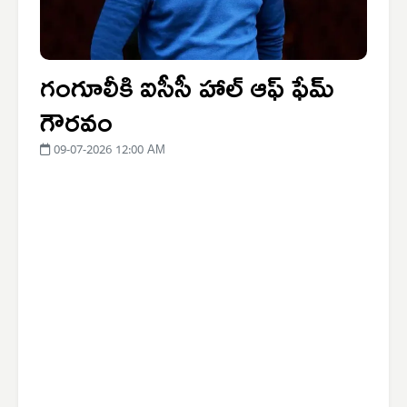
గంగూలీకి ఐసీసీ హాల్ ఆఫ్ ఫేమ్
గౌరవం
09-07-2026 12:00 AM