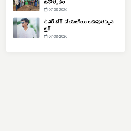
దినోత్సవం
07-08-2026
ఓవర్ టేక్ చేయబోయి అదుపుతప్పిన
బైక్
07-08-2026