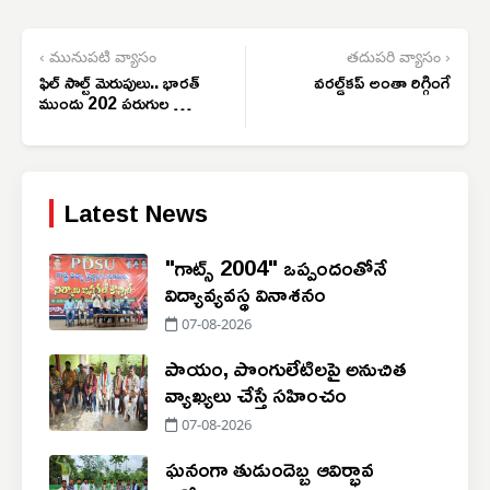
‹ మునుపటి వ్యాసం
తదుపరి వ్యాసం ›
ఫిల్ సాల్ట్ మెరుపులు.. భారత్
వరల్డ్‌కప్ అంతా రిగ్గింగే
ముందు 202 పరుగుల భారీ
లక్ష్యం
Latest News
"గాట్స్ 2004" ఒప్పందంతోనే
విద్యావ్యవస్థ వినాశనం
07-08-2026
పాయం, పొంగులేటిలపై అనుచిత
వ్యాఖ్యలు చేస్తే సహించం
07-08-2026
ఘనంగా తుడుందెబ్బ ఆవిర్భావ