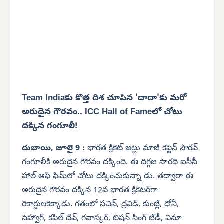
Team Indiaకు కొత్త దిశ చూపిన 'దాదా'కు మరో
అరుదైన గౌరవం.. ICC Hall of Fameలో చోటు
దక్కిన గంగూలీ!
దుబాయి, జూలై 9 :
భారత క్రికెట్ జట్టు మాజీ కెప్టెన్ సౌరవ్
గంగూలీకి అరుదైన గౌరవం దక్కింది. ఈ దిగ్గజ సారథి ఐసీసీ
హాల్ ఆఫ్ ఫేమ్‌లో చోటు దక్కించుకున్నా డు. తద్వారా ఈ
అరుదైన గౌరవం దక్కిన 12వ భారత క్రికెటర్‌గా
రికార్డులకెక్కాడు. గతంలో సచిన్, ద్రవిడ్, కుంబ్లే, ధోనీ,
సెహ్వాగ్, కపిల్ దేవ్, గవాస్కర్, బిషన్ సింగ్ బేడీ, వినూ