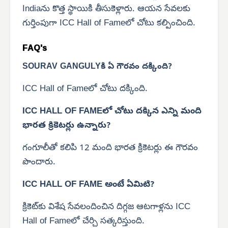
Indiaను కొత్త స్థాయికి తీసుకెళ్లారు. ఆయన సేవలకు
గుర్తింపుగా ICC Hall of Fameలో చోటు కల్పించింది.
FAQ's
SOURAV GANGULYకి ఏ గౌరవం దక్కింది?
ICC Hall of Fameలో చోటు దక్కింది.
ICC HALL OF FAMEలో చోటు దక్కిన ఎన్ని మంది
భారత క్రికెటర్లు ఉన్నారు?
గంగూలీతో కలిపి 12 మంది భారత క్రికెటర్లు ఈ గౌరవం
పొందారు.
ICC HALL OF FAME అంటే ఏమిటి?
క్రికెట్‌కు విశేష సేవలందించిన దిగ్గజ ఆటగాళ్లను ICC
Hall of Fameలో చేర్చి సత్కరిస్తుంది.