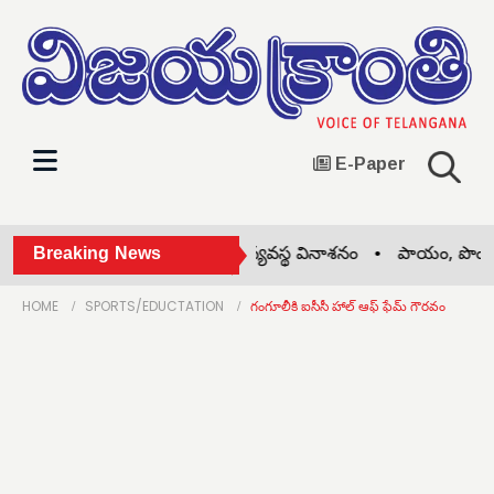
E-Paper
్స్ 2004" ఒప్పందంతోనే విద్యావ్యవస్థ వినాశనం •
Breaking News
పాయం, పొంగులేటిల
HOME
SPORTS/EDUCTATION
గంగూలీకి ఐసీసీ హాల్ ఆఫ్ ఫేమ్ గౌరవం