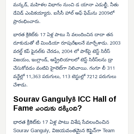
మన్కడ్, మహిళల విభాగం నుంచి డ యానా ఎడుల్జీ, నీతు
డేవిడ్ ఎంపికయ్యారు. ఐసీసీ హాల్ ఆఫ్ ఫేమ్‌ను 2009లో
ప్రారంభించారు.
భారత క్రికెట్‌కు 17 ఏళ్ల పాటు సే వలందించిన దాదా తన
దూకుడుతో టీ మిండియా రూపురేఖలనే మార్చేశాడు. 2003
వరల్డ్ కప్ ఫైనల్‌కు చేరడం, 2004 లో పాక్‌పై టెస్ట్ సిరీస్
విజయం, ఇంగ్లాండ్, ఆస్ట్రేలియాలలో టెస్ట్ సిరీస్‌లను డ్రా
చేసుకోవడం వంటివి హైలెట్‌గా నిలిచాయి. గంగూ లీ 311
వన్డేల్లో 11,363 పరుగులు, 113 టెస్టుల్లో 7212 పరుగులు
చేశాడు.
Sourav Gangulyకి ICC Hall of
Fame ఎందుకు దక్కింది?
భారత క్రికెట్‌కు 17 ఏళ్ల పాటు విశేష సేవలందించిన
Sourav Ganguly, విజయవంతమైన కెప్టెన్‌గా Team