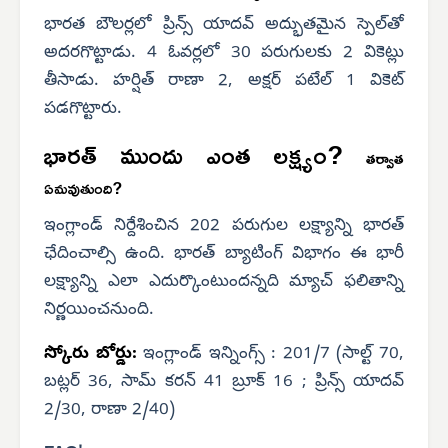
భారత బౌలర్లలో ప్రిన్స్ యాదవ్ అద్భుతమైన స్పెల్‌తో
అదరగొట్టాడు. 4 ఓవర్లలో 30 పరుగులకు 2 వికెట్లు
తీసాడు. హర్షిత్ రాణా 2, అక్షర్ పటేల్ 1 వికెట్
పడగొట్టారు.
భారత్ ముందు ఎంత లక్ష్యం?
తర్వాత
ఏమవుతుంది?
ఇంగ్లాండ్ నిర్దేశించిన 202 పరుగుల లక్ష్యాన్ని భారత్
ఛేదించాల్సి ఉంది. భారత్ బ్యాటింగ్ విభాగం ఈ భారీ
లక్ష్యాన్ని ఎలా ఎదుర్కొంటుందన్నది మ్యాచ్ ఫలితాన్ని
నిర్ణయించనుంది.
స్కోరు బోర్డు:
ఇంగ్లాండ్ ఇన్నింగ్స్ : 201/7 (సాల్ట్ 70,
బట్లర్ 36, సామ్ కరన్ 41 బ్రూక్ 16 ; ప్రిన్స్ యాదవ్
2/30, రాణా 2/40)