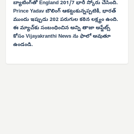
బ్యాటింగ్‌తో England 201/7 భారీ స్కోరు చేసింది.
Prince Yadav బౌలింగ్ ఆకట్టుకున్నప్పటికీ, భారత్
ముందు ఇప్పుడు 202 పరుగుల కఠిన లక్ష్యం ఉంది.
ఈ మ్యాచ్‌కు సంబంధించిన అన్ని తాజా అప్డేట్స్
కోసం Vijayakranthi News ను ఫాలో అవుతూ
ఉండండి.