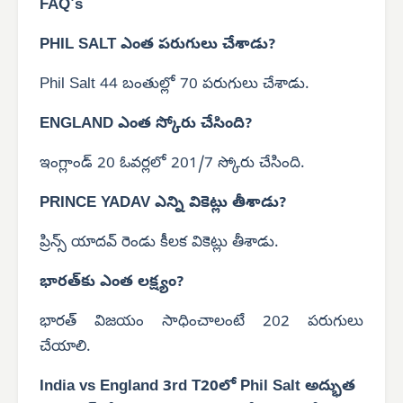
FAQ's
PHIL SALT ఎంత పరుగులు చేశాడు?
Phil Salt 44 బంతుల్లో 70 పరుగులు చేశాడు.
ENGLAND ఎంత స్కోరు చేసింది?
ఇంగ్లాండ్ 20 ఓవర్లలో 201/7 స్కోరు చేసింది.
PRINCE YADAV ఎన్ని వికెట్లు తీశాడు?
ప్రిన్స్ యాదవ్ రెండు కీలక వికెట్లు తీశాడు.
భారత్‌కు ఎంత లక్ష్యం?
భారత్ విజయం సాధించాలంటే 202 పరుగులు
చేయాలి.
India vs England 3rd T20లో Phil Salt అద్భుత