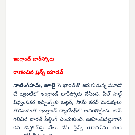
ఇంగ్లాండ్ భారీస్కోరు
రాణించిన ప్రిన్స్ యాదవ్
నాటింగ్‌హామ్, జూలై 7:
భారత్‌తో జరుగుతున్న మూడో
టీ ట్వంటీలో ఇంగ్లాండ్ భారీస్కోరు చేసింది. ఫిల్ సాల్ట్
విధ్వంసకర ఇన్నింగ్స్‌కు బట్లర్, సామ్ కరన్ మెరుపులు
తోడవడంతో ఇంగ్లాండ్ బ్యాటింగ్‌లో అదరగొట్టింది. టాస్
గెలిచిన భారత్ ఫీల్డింగ్ ఎంచుకుంది. ఊహించినట్టుగానే
రవి బిష్ణోయ్‌పై వేటు వేసి ప్రిన్స్ యాదవ్‌ను తుది