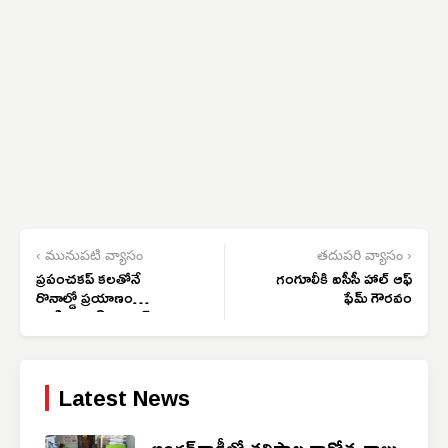
‹ మునుపటి వ్యాసం
తదుపరి వ్యాసం ›
ప్రపంచకప్ కలతోనే
గంగూలీకి ఐసీసీ హాల్ ఆఫ్
రొనాల్డో ప్రయాణం
ఫేమ్ గౌరవం
ముగిసిందా? స్పెయిన్
చేతిలో పోర్చుగల్ ఓటమి
Latest News
అంగన్‌వాడీలో తల్లిపాల వారోత్సవాలు