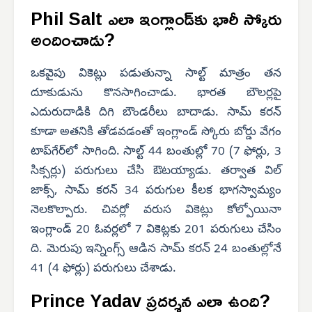
Phil Salt ఎలా ఇంగ్లాండ్‌కు భారీ స్కోరు
అందించాడు?
ఒకవైపు వికెట్లు పడుతున్నా సాల్ట్ మాత్రం తన
దూకుడును కొనసాగించాడు. భారత బౌలర్లపై
ఎదురుదాడికి దిగి బౌండరీలు బాదాడు. సామ్ కరన్
కూడా అతనికి తోడవడంతో ఇంగ్లాండ్ స్కోరు బోర్డు వేగం
టాప్‌గేర్‌లో సాగింది. సాల్ట్ 44 బంతుల్లో 70 (7 ఫోర్లు, 3
సిక్సర్లు) పరుగులు చేసి ఔటయ్యాడు. తర్వాత విల్
జాక్స్, సామ్ కరన్ 34 పరుగుల కీలక భాగస్వామ్యం
నెలకొల్పారు. చివర్లో వరుస వికెట్లు కోల్పోయినా
ఇంగ్లాండ్ 20 ఓవర్లలో 7 వికెట్లకు 201 పరుగులు చేసిం
ది. మెరుపు ఇన్నింగ్స్ ఆడిన సామ్ కరన్ 24 బంతుల్లోనే
41 (4 ఫోర్లు) పరుగులు చేశాడు.
Prince Yadav ప్రదర్శన ఎలా ఉంది?