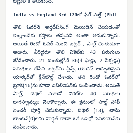
జట్టులోకి తీసుకుంది.
తొలి ఓవర్‌నే అర్షదీప్‌సింగ్ మెయిడెన్ చేయడంతో
ఇంగ్లాండ్‌కు కష్టాలు తప్పవని అంతా అనుకున్నారు.
అయితే రెండో ఓవర్ నుంచి బట్లర్ , సాల్ట్ దూకుడుగా
ఆడారు. వీరిద్దరూ తొలి వికెట్‌కు 43 పరుగులు
జోడించారు. 21 బంతుల్లోనే 36(4 ఫోర్లు, 2 సిక్సర్లు)
పరుగులు చేసిన బట్లర్‌ను ప్రిన్స్ యాదవ్ అద్భుతమైన
యార్కర్‌తో క్లీన్‌బౌల్డ్ చేశాడు. తన రెండో ఓవర్‌లో
బ్రూక్(16)ను కూడా పెవిలియన్‌కు పంపించాడు. అయితే
సాల్ట్, బెథెల్ మూడో వికెట్‌కు 40 పరుగుల
భాగస్వామ్యం నెలకొల్పారు. ఈ క్రమంలో సాల్ట్ హాఫ్
సెంచరీ పూర్తి చేసుకున్నాడు. బెథెల్ (13), టామ్
బాంటన్(0)లను హర్షిత్ రాణా ఒకే ఓవర్లో పెవిలియన్‌కు
పంపించాడు.