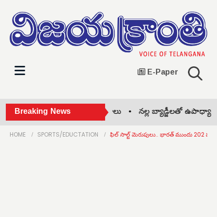
E-Paper
న్‌వాడీలో తల్లిపాల వారోత్సవాలు •
Breaking News
నల్ల బ్యాడ్జీలతో ఉపాధ్యాయు
HOME
SPORTS/EDUCTATION
ఫిల్ సాల్ట్ మెరుపులు.. భారత్ ముందు 202 పరుగు