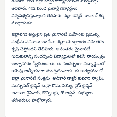
ఉండగా పాత జిల్లా కలెక్టర్ కార్యాలయానికి మార్చినట్లు
తెలిపారు. 402 మంది మైనార్టీ విద్యార్థులు
విద్యనభ్యసిస్తున్నారని తెలిపారు. జిల్లా కలెక్టర్ రాహుల్ శర్మ
మాట్లాడుతూ
జిల్లాలోని అర్హులైన ప్రతి మైనారిటీ మహిళకు ప్రభుత్వ
సంక్షేమ పథకాలు అందేలా జిల్లా యంత్రాంగం నిరంతరం
కృషి చేస్తోందని తెలిపారు. అనంతరం మైనారిటీ
గురుకులాన్ని సందర్శించి విద్యార్థులతో కలిసి సాయంత్రం
అల్పాహారం స్వీకరించారు. ఈ సందర్భంగా విద్యార్థులతో
కాసేపు ఆత్మీయంగా ముచ్చటించారు. ఈ కార్యక్రమంలో
జిల్లా మైనారిటీ సంక్షేమ అధికారి డాక్టర్ కుమార స్వామి,
మున్సిపల్ చైర్మన్ బుర్రా కొమురయ్య, వైస్ చైర్మన్
అంబాల శ్రీనివాస్, కౌన్సిలర్లు, కో ఆప్షన్ సభ్యులు
తదితరులు పాల్గొన్నారు.