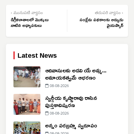
‹ మునుపటి వ్యాసం
తదుపరి వ్యాసం ›
డిగ్రీకళాశాలలో మొక్కలు
సంక్షేమ పథకాలకు ఆద్యుడు
నాటిన అధ్యాపకులు
వైయస్సార్
Latest News
ఆదివాసులకు అడవి యే అమ్మ...
అమాయకత్వమే ఆభరణం
08-08-2026
స్వర్గీయ కృష్ణారావు రాసిన
పుస్తకావిష్కరణ
08-08-2026
అన్నం పరబ్రహ్మ స్వరూపం