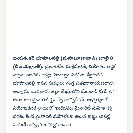
జయశంకర్ భూపాలపల్లి (మహబూబాబాద్) జూలై 8
(విజయక్రాంతి):
మైనారిటీల సంక్షేమానికి, మహిళల ఆర్థిక
స్వావలంబనకు రాష్ట్ర ప్రభుత్వం పెద్దపీట వేస్తోందని
భూపాలపల్లి శాసన సభ్యులు గండ్ర సత్యనారాయణరావు
అన్నారు. బుదవారం జిల్లా కేంద్రంలోని మంజూర్ నగర్ లో
తెలంగాణ మైనారిటీ ఫైనాన్స్ కార్పొరేషన్ ఆధ్వర్యంలో
నియోజకవర్గ స్థాయిలో ఇందిరమ్మ మైనారిటీ మహిళ శక్తి
పథకం కింద మైనారిటీ మహిళలకు ఉచిత కుట్టు మిషన్ల
పంపిణీ కార్యక్రమం నిర్వహించారు.