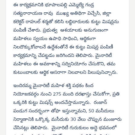
ఈ కార్యక్రమానికి భూపాలపల్లి ఎమ్మెల్యే గండ్ర
సత్యనారాయణ రావు ముఖ్య అతిథిగా విచ్చేసి, జిల్లా
కలెక్టర్ రాహుల్ శర్మతో కలిసి లబ్ధిదారులకు కుట్టు మిషన్లను
పంపిణీ చేశారు. ప్రభుత్వ ఆశయాలకు అనుగుణంగా
మహిళలు స్వయం ఉపాధి సాధించి, ఆర్థికంగా
నిలదొక్కుకోవాలనే ఉద్దేశంతోనే ఈ కుట్టు మిషన్ల పంపిణీ
కార్యక్రమాన్ని చేపట్టడం జరిగిందని తెలిపారు. మైనారిటీ
మహిళలు ఈ అవకాశాన్ని సద్వినియోగం చేసుకొని, తమ
కుటుంబాలకు ఆర్థిక ఆసరాగా నిలవాలని పిలుపునిచ్చారు.
ఇందిరమ్మ మైనారిటీ మహిళ శక్తి పథకం కింద
నియోజకవర్గం నుంచి 275 మంది దరఖాస్తు చేసుకోగా, ప్రతి
ఒక్కరికి కుట్టు మిషన్స్ అందచేస్తామన్నారు. రంజాన్
పండుగ సందర్భంగా తోఫా ఇస్తున్నామని, 50 మసీదులు
నిర్మాణానికి ఒక్కొక్క మసీదుకు 30 వేలు చొప్పున మంజూరు
చేసినట్లు తెలిపారు. మైనారిటీ గురుకులం అద్దె భవనంలో