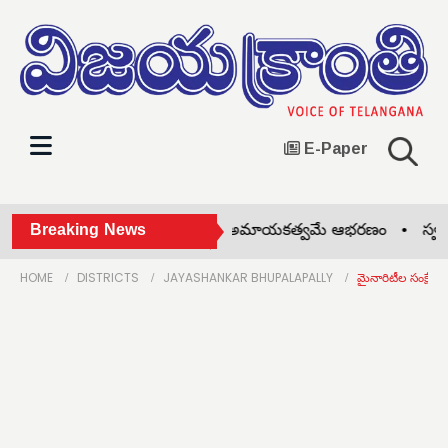
E-Paper
దివాసులకు అడవి యే అమ్మ... అమాయకత్వమే ఆభరణం •
Breaking News
స్వర్గీయ 
HOME
DISTRICTS
JAYASHANKAR BHUPALAPALLY
మైనారిటీల సంక్షేమాన