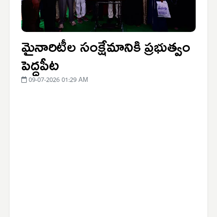
మైనారిటీల సంక్షేమానికి ప్రభుత్వం
పెద్దపీట
09-07-2026 01:29 AM