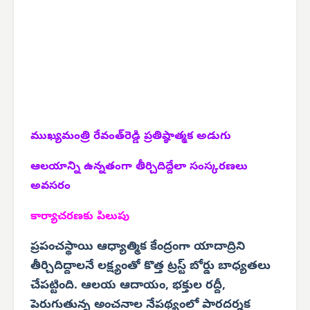
ముఖ్యమంత్రి రేవంత్‌రెడ్డి ప్రతిష్ఠాత్మక అడుగు
ఆలయాన్ని ఉన్నతంగా తీర్చిదిద్దేలా సంస్కరణలు
అవసరం
కార్యాచరణకు పిలుపు
ప్రపంచస్థాయి ఆధ్యాత్మిక కేంద్రంగా యాదాద్రిని
తీర్చిదిద్దాలనే లక్ష్యంతో కొత్త ట్రస్ట్ బోర్డు బాధ్యతలు
చేపట్టింది. ఆలయ ఆదాయం, భక్తుల రద్దీ,
పెరుగుతున్న అంచనాల నేపథ్యంలో పారదర్శక