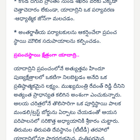
*
కొండ దిగువ ప్రాంతం నుండి శిఖరం వరకు ఎక్కడా
చెత్తాచెదారం లేకుండా, యాదాద్రిని ఒక పర్యావరణ
-ఆధ్యాత్మిక జోన్‌గా మలచడం.
*
అంతర్జాతీయ పర్యాటకులను ఆకర్షించేలా ప్రపంచ
స్థాయి మౌలిక సదుపాయాలను కల్పించడం.
ప్రపంచస్థాయి క్షేత్రంగా యాదాద్రి..
యాదాద్రిని ప్రపంచంలోనే అత్యుత్తమ హిందూ
పుణ్యక్షేత్రాలలో ఒకటిగా నిలబెట్టడం అనేది ఒక
ప్రతిష్ఠాత్మకమైన లక్ష్యం. ముఖ్యమంత్రి రేవంత్ రెడ్డి దీనిని
అత్యంత ప్రాధాన్యత కలిగిన అంశంగా ఎంచుకున్నారు.
ఆలయ చరిత్రలోనే తొలిసారిగా ఒక పూర్తిస్థాయి పాలక
మండలి/ట్రస్ట్ బోర్డును ఏర్పాటు చేయడంతో ఆయన
పరిపాలనలో సరికొత్త అధ్యాయానికి శ్రీకారం చుట్టారు.
తిరుమల తిరుపతి దేవస్థానం (టీటీడీ) తరహాలో
యాదాద్రిలోనూ పారదర్శకమైన, వృత్తిపరమైన