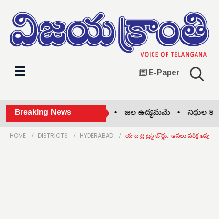
E-Paper
లు.. రేవంత్ గేమ్ చేంజర్! •
Breaking News
జల ఉద్యమమే •
నిధుల కొరత లేదు 
HOME
DISTRICTS
HYDERABAD
యాదాద్రి ట్రస్ట్ బోర్డు.. అసలు పరీక్ష ఇప్పుడే!