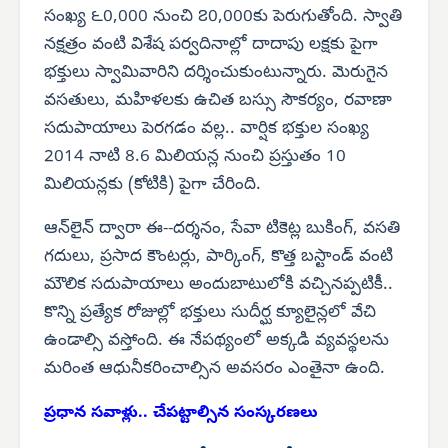
సంఖ్య ౬0,000 నుంచి ౭0,000కు పెరుగుతోంది. స్వాతి
నక్షత్రం వంటి విశేష పర్వదినాల్లో దాదాపు లక్షకు పైగా
భక్తులు స్వామివారిని దర్శించుకుంటున్నారు. మెరుగైన
వసతులు, మహిళలకు ఉచిత బస్సు సౌకర్యం, రవాణా
సదుపాయాలు పెరగడం వల్ల.. వార్షిక భక్తుల సంఖ్య
2014 నాటి 8.6 మిలియన్ల నుంచి ప్రస్తుతం 10
మిలియన్లకు (కోటికి) పైగా చేరింది.
ఆన్‌లైన్ ద్వారా ఈ--దర్శనం, సేవా టికెట్ల బుకింగ్, వసతి
గదులు, ప్రసాద కౌంటర్లు, పార్కింగ్, కొత్త బస్టాండ్ వంటి
మౌలిక సదుపాయాలు అందుబాటులోకి వచ్చినప్పటికీ..
కొన్ని ప్రత్యేక రోజుల్లో భక్తులు సుదీర్ఘ క్యూలైన్లలో వేచి
ఉండాల్సి వస్తోంది. ఈ నేపథ్యంలో అక్కడి వ్యవస్థలను
మరింత ఆధునీకరించాల్సిన అవసరం ఎంతైనా ఉంది.
ప్రధాన సవాళ్లు.. చేపట్టాల్సిన సంస్కరణలు