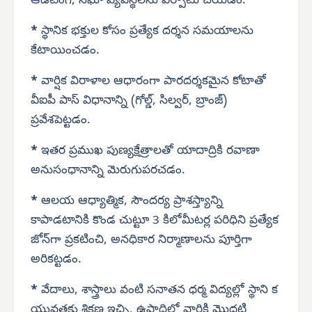
ఆడిటింగ్, నిఘా వ్యవస్థలను ఏర్పాటు చేయడం.
*
స్థానిక భక్తుల కోసం ప్రత్యేక దర్శన సమయాలను
కేటాయించడం.
*
వార్షిక విరాళాల ఆధారంగా పారదర్శకమైన కోటాతో
వీఐపీ పాస్ విధానాన్ని (గోల్డ్, సిల్వర్, బ్రాంజ్)
ప్రవేశపెట్టడం.
*
ఇతర ప్రముఖ పుణ్యక్షేత్రాలతో యాదాద్రికి రవాణా
అనుసంధానాన్ని మెరుగుపరచడం.
*
ఆలయ ఆధ్యాత్మిక, సౌందర్య ప్రాశస్త్యాన్ని
కాపాడటానికి కొండ చుట్టూ 3 కిలోమీటర్ల పరిధిని ప్రత్యేక
జోన్‌గా ప్రకటించి, అనధికార నిర్మాణాలను పూర్తిగా
అరికట్టడం.
*
వేదాలు, శాస్త్రాలు వంటి సనాతన ధర్మ విద్యల్లో స్థాని క
యువతకు శిక్షణ ఇచ్చి, ఉపాధిలో వారికి మొదటి