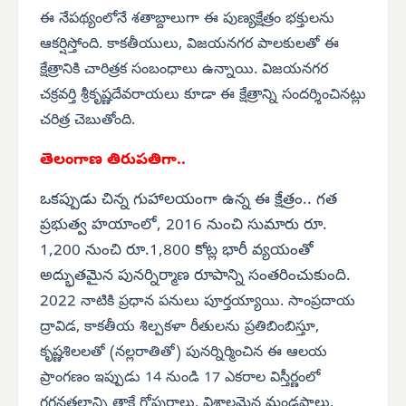
ఈ నేపథ్యంలోనే శతాబ్దాలుగా ఈ పుణ్యక్షేత్రం భక్తులను
ఆకర్షిస్తోంది. కాకతీయులు, విజయనగర పాలకులతో ఈ
క్షేత్రానికి చారిత్రక సంబంధాలు ఉన్నాయి. విజయనగర
చక్రవర్తి శ్రీకృష్ణదేవరాయలు కూడా ఈ క్షేత్రాన్ని సందర్శించినట్లు
చరిత్ర చెబుతోంది.
తెలంగాణ తిరుపతిగా..
ఒకప్పుడు చిన్న గుహాలయంగా ఉన్న ఈ క్షేత్రం.. గత
ప్రభుత్వ హయాంలో, 2016 నుంచి సుమారు రూ.
1,200 నుంచి రూ.1,800 కోట్ల భారీ వ్యయంతో
అద్భుతమైన పునర్నిర్మాణ రూపాన్ని సంతరించుకుంది.
2022
నాటికి ప్రధాన పనులు పూర్తయ్యాయి. సాంప్రదాయ
ద్రావిడ, కాకతీయ శిల్పకళా రీతులను ప్రతిబింబిస్తూ,
కృష్ణశిలలతో (నల్లరాతితో) పునర్నిర్మించిన ఈ ఆలయ
ప్రాంగణం ఇప్పుడు 14 నుండి 17 ఎకరాల విస్తీర్ణంలో
గగనతలాన్ని తాకే గోపురాలు, విశాలమైన మండపాలు,