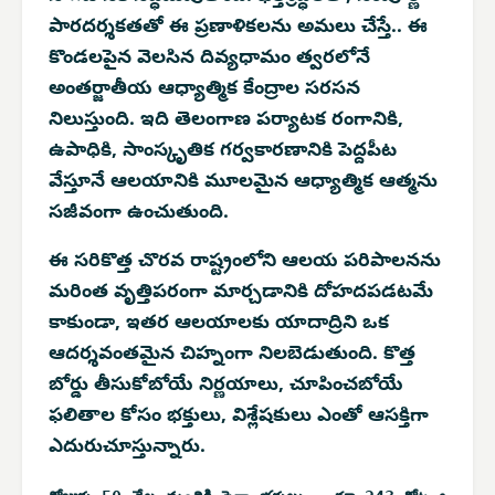
పారదర్శకతతో ఈ ప్రణాళికలను అమలు చేస్తే.. ఈ
కొండలపైన వెలసిన దివ్యధామం త్వరలోనే
అంతర్జాతీయ ఆధ్యాత్మిక కేంద్రాల సరసన
నిలుస్తుంది. ఇది తెలంగాణ పర్యాటక రంగానికి,
ఉపాధికి, సాంస్కృతిక గర్వకారణానికి పెద్దపీట
వేస్తూనే ఆలయానికి మూలమైన ఆధ్యాత్మిక ఆత్మను
సజీవంగా ఉంచుతుంది.
ఈ సరికొత్త చొరవ రాష్ట్రంలోని ఆలయ పరిపాలనను
మరింత వృత్తిపరంగా మార్చడానికి దోహదపడటమే
కాకుండా, ఇతర ఆలయాలకు యాదాద్రిని ఒక
ఆదర్శవంతమైన చిహ్నంగా నిలబెడుతుంది. కొత్త
బోర్డు తీసుకోబోయే నిర్ణయాలు, చూపించబోయే
ఫలితాల కోసం భక్తులు, విశ్లేషకులు ఎంతో ఆసక్తిగా
ఎదురుచూస్తున్నారు.