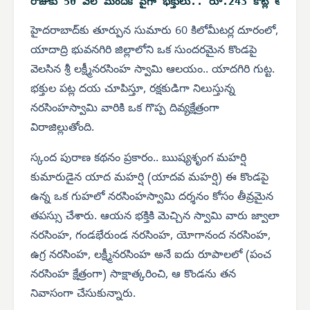
రోజుకు 50 వేల మందికి పైగా భక్తులు.. రూ.243 కోట్ల ఆదాయం..
హైదరాబాద్‌కు తూర్పున సుమారు 60 కిలోమీటర్ల దూరంలో,
యాదాద్రి భువనగిరి జిల్లాలోని ఒక సుందరమైన కొండపై
వెలసిన శ్రీ లక్ష్మీనరసింహ స్వామి ఆలయం.. యాదగిరి గుట్ట.
భక్తుల పట్ల దయ చూపిస్తూ, రక్షకుడిగా నిలుస్తున్న
నరసింహస్వామి వారికి ఒక గొప్ప దివ్యక్షేత్రంగా
విరాజిల్లుతోంది.
స్కంద పురాణ కథనం ప్రకారం.. ఋష్యశృంగ మహర్షి
కుమారుడైన యాద మహర్షి (యాదవ మహర్షి) ఈ కొండపై
ఉన్న ఒక గుహలో నరసింహస్వామి దర్శనం కోసం తీవ్రమైన
తపస్సు చేశారు. ఆయన భక్తికి మెచ్చిన స్వామి వారు జ్వాలా
నరసింహ, గండభేరుండ నరసింహ, యోగానంద నరసింహ,
ఉగ్ర నరసింహ, లక్ష్మీనరసింహ అనే ఐదు రూపాలలో (పంచ
నరసింహ క్షేత్రంగా) సాక్షాత్కరించి, ఆ కొండను తన
నివాసంగా చేసుకున్నారు.