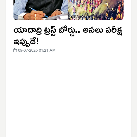
యాదాద్రి ట్రస్ట్ బోర్డు.. అసలు పరీక్ష
ఇప్పుడే!
09-07-2026 01:21 AM