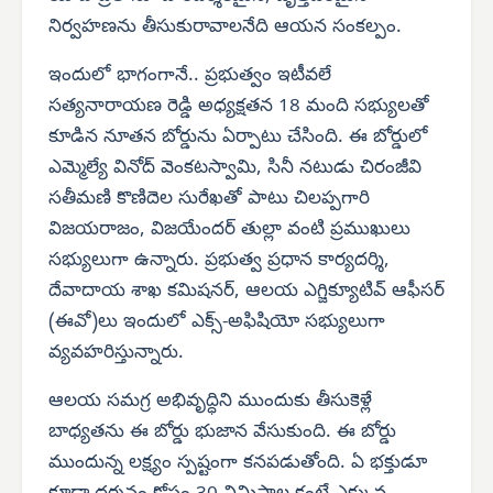
నిర్వహణను తీసుకురావాలనేది ఆయన సంకల్పం.
ఇందులో భాగంగానే.. ప్రభుత్వం ఇటీవలే
సత్యనారాయణ రెడ్డి అధ్యక్షతన 18 మంది సభ్యులతో
కూడిన నూతన బోర్డును ఏర్పాటు చేసింది. ఈ బోర్డులో
ఎమ్మెల్యే వినోద్ వెంకటస్వామి, సినీ నటుడు చిరంజీవి
సతీమణి కొణిదెల సురేఖతో పాటు చిలప్పగారి
విజయరాజం, విజయేందర్ తుల్లా వంటి ప్రముఖులు
సభ్యులుగా ఉన్నారు. ప్రభుత్వ ప్రధాన కార్యదర్శి,
దేవాదాయ శాఖ కమిషనర్, ఆలయ ఎగ్జిక్యూటివ్ ఆఫీసర్
(ఈవో)లు ఇందులో ఎక్స్-అఫిషియో సభ్యులుగా
వ్యవహరిస్తున్నారు.
ఆలయ సమగ్ర అభివృద్ధిని ముందుకు తీసుకెళ్లే
బాధ్యతను ఈ బోర్డు భుజాన వేసుకుంది. ఈ బోర్డు
ముందున్న లక్ష్యం స్పష్టంగా కనపడుతోంది. ఏ భక్తుడూ