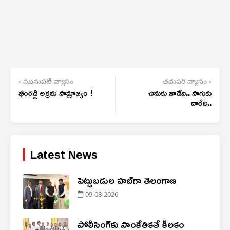
‹ మునుపటి వ్యాసం
తదుపరి వ్యాసం ›
భీంరెడ్డి అక్రమ సామ్రాజ్యం !
చినుకు జాడేది.. సాగుకు
దారేది..
Latest News
పెట్టుబడుల హబ్‌గా తెలంగాణ
09-08-2026
పోలీసింగ్‌కు సాంకేతికతే కీలకం