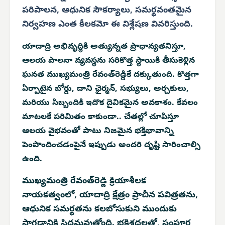
పరిపాలన, ఆధునిక సౌకర్యాలు, సమర్థవంతమైన
నిర్వహణ ఎంత కీలకమో ఈ విశ్లేషణ వివరిస్తుంది.
యాదాద్రి అభివృద్ధికి అత్యున్నత ప్రాధాన్యతనిస్తూ,
ఆలయ పాలనా వ్యవస్థను సరికొత్త స్థాయికి తీసుకెళ్లిన
ఘనత ముఖ్యమంత్రి రేవంత్‌రెడ్డికే దక్కుతుంది. కొత్తగా
ఏర్పాటైన బోర్డు, దాని ఛైర్మన్, సభ్యులు, అర్చకులు,
మరియు సిబ్బందికి ఇదొక దైవికమైన అవకాశం. కేవలం
మాటలకే పరిమితం కాకుండా.. చేతల్లో చూపిస్తూ
ఆలయ వైభవంతో పాటు నిజమైన భక్తిభావాన్ని
పెంపొందించడంపైనే ఇప్పుడు అందరి దృష్టి సారించాల్సి
ఉంది.
ముఖ్యమంత్రి రేవంత్‌రెడ్డి క్రియాశీలక
నాయకత్వంలో, యాదాద్రి క్షేత్రం ప్రాచీన పవిత్రతను,
ఆధునిక సమర్థతను కలబోసుకుని ముందుకు
సాగడానికి సిద్ధమవుతోంది. భక్తిశ్రద్ధలతో, సంపూర్ణ