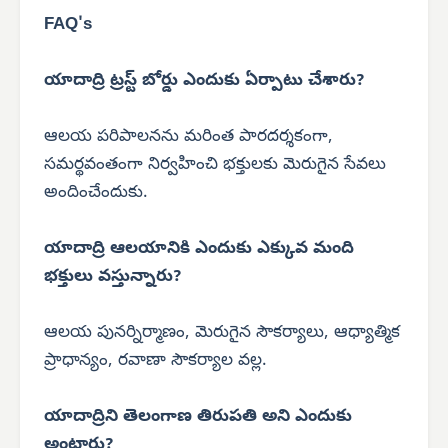
FAQ's
యాదాద్రి ట్రస్ట్ బోర్డు ఎందుకు ఏర్పాటు చేశారు?
ఆలయ పరిపాలనను మరింత పారదర్శకంగా,
సమర్థవంతంగా నిర్వహించి భక్తులకు మెరుగైన సేవలు
అందించేందుకు.
యాదాద్రి ఆలయానికి ఎందుకు ఎక్కువ మంది
భక్తులు వస్తున్నారు?
ఆలయ పునర్నిర్మాణం, మెరుగైన సౌకర్యాలు, ఆధ్యాత్మిక
ప్రాధాన్యం, రవాణా సౌకర్యాల వల్ల.
యాదాద్రిని తెలంగాణ తిరుపతి అని ఎందుకు
అంటారు?