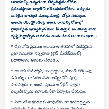
ఆలయాన్ని ఉన్నతంగా తీర్చిదిద్దడంలోనూ..
ప్రపంచస్థాయి ఖ్యాతిని గడించడంలోనూ.. ఇప్పుడు
అసలైన బాధ్యత ముఖ్యమంత్రి, బోర్డు సభ్యులు,
ఆలయ యంత్రాంగంపై ఉంది. రానున్న రోజుల్లో
ప్రాధాన్యత ఇవ్వాల్సిన పలు కీలకమైన అంశాలపై వారు
దృష్టి పెట్టాల్సిన అవసరం ఉంది. కీలక అంశాలు ఇలా...
*
దేశంలోని ప్రముఖ ఆలయాల తరహాలో పటిష్టమైన
ప్రజా సమూహ నిర్వహణ (క్రౌడ్ మేనేజ్‌మెంట్)
విధానాలను అమలు చేయడం.
*
ఆలయ కొనుగోళ్లు, కాంట్రాక్టులు, హుండీ లెక్కింపు,
డిపాజిట్లు, కానుకల వివరాలన్నింటినీ పూర్తి
పారదర్శకంగా ఉంచి, ప్రజలు ఆన్‌లైన్ ద్వారా
ఎప్పటికప్పుడు చూసుకునేలా ఏర్పాటు చేయడం.
*
ఎలాంటి అక్రమాలకు తావులేకుండా క్రమబద్ధమైన