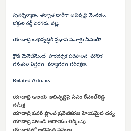
పునర్నిర్మాణం తర్వాత భారీగా అభివృద్ధి చెందడం,
భక్తుల రద్దీ పెరగడం వల్ల.
యాదాద్రి అభివృద్ధికి ప్రధాన సవాళ్లు ఏమిటి?
క్రౌడ్ మేనేజ్‌మెంట్, పారదర్శక పరిపాలన, మౌలిక
వసతుల విస్తరణ, పర్యావరణ పరిరక్షణ.
Related Articles
యాదాద్రి ఆలయ అభివృద్ధిపై సీఎం రేవంత్‌రెడ్డి
సమీక్ష
యాదాద్రి పవర్ ప్లాంట్ ప్రవేటీకరణ హేయమైన చర్య
యాదాద్రి హుండీ ఆదాయం లెక్కింపు
యాదాద్రిలో అభివృద్ధి పనులు