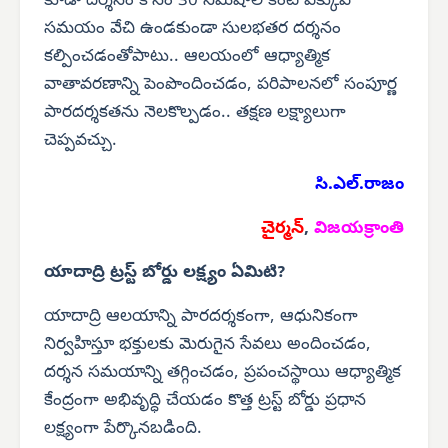
కూడా దర్శనం కోసం 30 నిమిషాల కంటే ఎక్కువ
సమయం వేచి ఉండకుండా సులభతర దర్శనం
కల్పించడంతోపాటు.. ఆలయంలో ఆధ్యాత్మిక
వాతావరణాన్ని పెంపొందించడం, పరిపాలనలో సంపూర్ణ
పారదర్శకతను నెలకొల్పడం.. తక్షణ లక్ష్యాలుగా
చెప్పవచ్చు.
సి.ఎల్.రాజం
చైర్మన్
,
విజయక్రాంతి
యాదాద్రి ట్రస్ట్ బోర్డు లక్ష్యం ఏమిటి?
యాదాద్రి ఆలయాన్ని పారదర్శకంగా, ఆధునికంగా
నిర్వహిస్తూ భక్తులకు మెరుగైన సేవలు అందించడం,
దర్శన సమయాన్ని తగ్గించడం, ప్రపంచస్థాయి ఆధ్యాత్మిక
కేంద్రంగా అభివృద్ధి చేయడం కొత్త ట్రస్ట్ బోర్డు ప్రధాన
లక్ష్యంగా పేర్కొనబడింది.