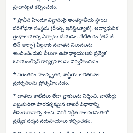
ప్రాధాన్యత కల్పించడం.
*
ప్రాచీన హిందూ విజ్ఞానంపై అంతర్జాతీయ స్థాయి
పరిశోధనా సంస్థను (రీసెర్చ్ ఇన్‌స్టిట్యూట్), అత్యాధునిక
గ్రంథాలయాన్ని ఏర్పాటు చేయడం. నేటిత రం (జెన్ జీ,
జెన్ ఆల్ఫా) పిల్లలకు సనాతన విలువలను
అందించేందుకు వీలుగా ఉపాధ్యాయులకు ప్రత్యేక
ఓరియంటేషన్ కార్యక్రమాలను నిర్వహించడం.
*
నిరంతరం సాంస్కృతిక, శాస్త్రీయ లలితకళల
ప్రదర్శనలను ప్రోత్సహించడం.
*
దాతలు కాటేజీలు లేదా బ్లాకులను నిర్మించి, వారిపేర్లు
పెట్టుకునేలా పారదర్శకమైన లాటరీ విధానాన్ని
తీసుకురావాల్సి ఉంది. వీరికి నిర్ణీత కాలపరిమితిలో
ప్రత్యేక దర్శన సదుపాయాలు కల్పించడం.