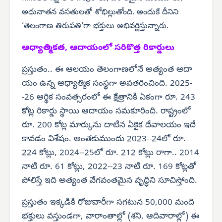
అధునాతన వసతులతో శోభిల్లుతోంది. అందుకే దీనిని
‘తెలంగాణ తిరుపతి‘గా భక్తులు అభివర్ణిస్తున్నారు.
ఆధ్యాత్మికత, ఆదాయంలో సరికొత్త రికార్డులు
ప్రస్తుతం.. ఈ ఆలయం తెలంగాణలోనే అత్యంత ఆదా
యం ఉన్న ఆధ్యాత్మిక సంస్థగా అవతరించింది. 2025-
-26 ఆర్థిక సంవత్సరంలో ఈ క్షేత్రానికి ఏకంగా రూ. 243
కోట్ల రికార్డు స్థాయి ఆదాయం సమకూరింది. రాష్ట్రంలో
రూ. 200 కోట్ల మార్కును దాటిన ఏకైక దేవాలయం ఇదే
కావడం విశేషం. అంతకుముందు 2023--24లో రూ.
224 కోట్లు, 2024--25లో రూ. 212 కోట్లు రాగా.. 2014
నాటి రూ. 61 కోట్లు, 2022--23 నాటి రూ. 169 కోట్లతో
పోలిస్తే ఇది అత్యంత వేగవంతమైన వృద్ధిని సూచిస్తోంది.
ప్రస్తుతం ఇక్కడికి రోజువారీగా సగటున 50,000 మంది
భక్తులు వస్తుండగా, వారాంతాల్లో (శని, ఆదివారాల్లో) ఈ