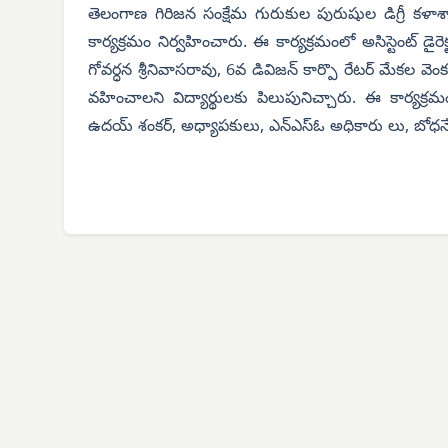
తెలంగాణ గిరిజన సంక్షేమ గురుకుల పురుషుల డిగ్రీ కళాశా
కార్యక్రమం నిర్వహించారు. ఈ కార్యక్రమంలో అసిస్టెంట్ డైరెక్టర
గోవర్ధన శ్రీనివాసరావు, 6వ డివిజన్ కార్పొ రేటర్ మేకల వ
వహించాలని విద్యార్థులకు పిలుపునిచ్చారు. ఈ కార్యక్రమంల
ఉదయ్ శంకర్, అధ్యాపకులు, ఎన్‌ఎస్‌ఓ అధికారు లు, బోధనేతర