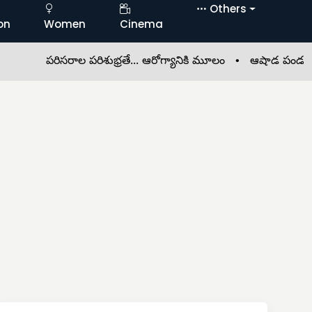
Others
on
Women
Cinema
పరిసరాల పరిశుభ్రతే... ఆరోగ్యానికి మూలం •
ఆషాడ పండుగలు... అమ