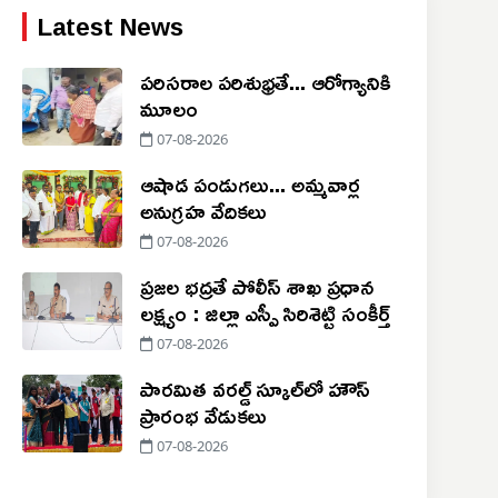
Latest News
పరిసరాల పరిశుభ్రతే... ఆరోగ్యానికి
మూలం
07-08-2026
ఆషాడ పండుగలు... అమ్మవార్ల
అనుగ్రహ వేదికలు
07-08-2026
ప్రజల భద్రతే పోలీస్ శాఖ ప్రధాన
లక్ష్యం : జిల్లా ఎస్పీ సిరిశెట్టి సంకీర్త్
07-08-2026
పారమిత వరల్డ్ స్కూల్‌లో హౌస్
ప్రారంభ వేడుకలు
07-08-2026