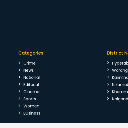
Categories
District 
Crime
Hydera
News
Warang
National
Karimn
Editorial
Nizama
Cinema
Kham
Sports
Nalgon
Women
Business