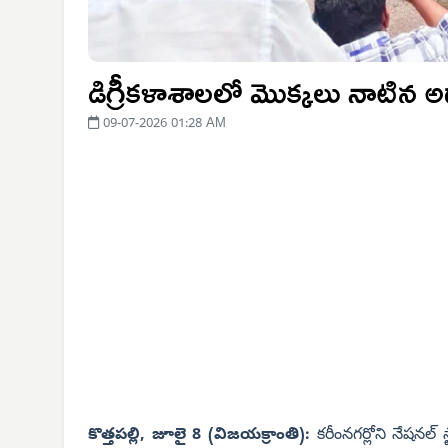
డిగ్రీకళాశాలలో మొక్కలు నాటిన అ
09-07-2026 01:28 AM
కొత్తపల్లి, జూలై 8 (విజయక్రాంతి):
కరీంనగర్లోని నేషనల్ 