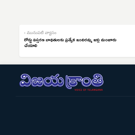
‹ మునుపటి వ్యాసం
రోడ్డు విస్తరణ బాధితులకు ప్రత్యేక ఇందిరమ్మ ఇళ్లు మంజూరు
చేయాలి