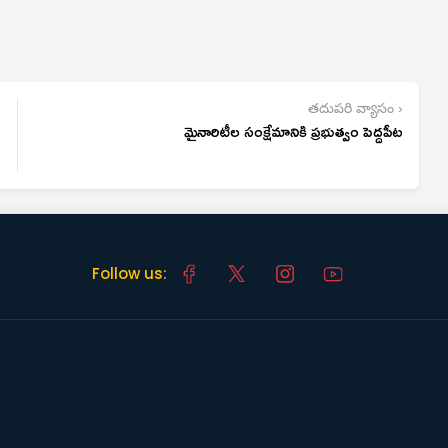
తదుపరి వ్యాసం ›
మైనారిటీల సంక్షేమానికి ప్రభుత్వం పెద్దపీట
Follow us: