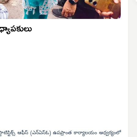
ధ్యాపకులు
స్టాటిస్టిక్స్ ఆఫీస్ (ఎన్‌ఏస్‌ఓ) ఉపప్రాంత కార్యాలయం ఆధ్వర్యంలో