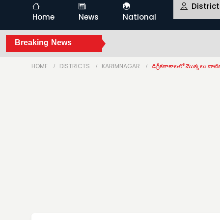
Distric
Home
News
National
Breaking News
HOME
DISTRICTS
KARIMNAGAR
డిగ్రీకళాశాలలో మొక్కలు నాట