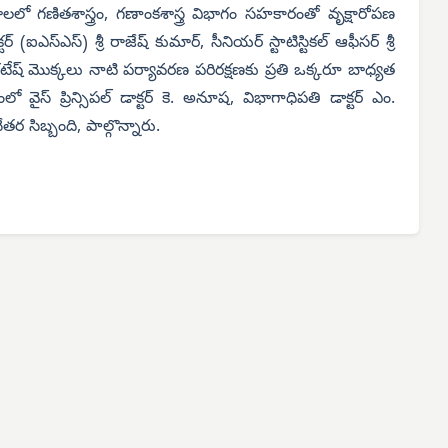
లలో గణితశాస్త్రం, గణాంకశాస్త్ర విభాగం సహకారంతో వృక్షారోపణ
్ (ఐఎస్‌ఎస్) శ్రీ రాజేష్ కుమార్, సీనియర్ స్టాటిస్టికల్ ఆఫీసర్ శ్రీ
ెంకటేష్ మొక్కలు నాటి పర్యావరణ పరిరక్షణకు ప్రతి ఒక్కరూ బాధ్యత
ో వైస్ ప్రిన్సిపల్ డాక్టర్ కె. అనూష, విభాగాధిపతి డాక్టర్ ఎం.
 సిబ్బంది, పాల్గొన్నారు.