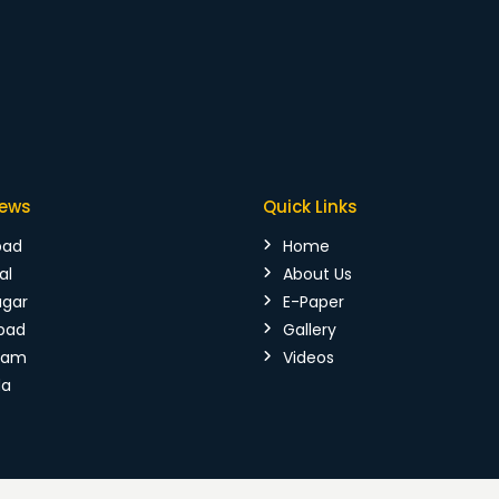
News
Quick Links
bad
Home
al
About Us
agar
E-Paper
bad
Gallery
mam
Videos
da