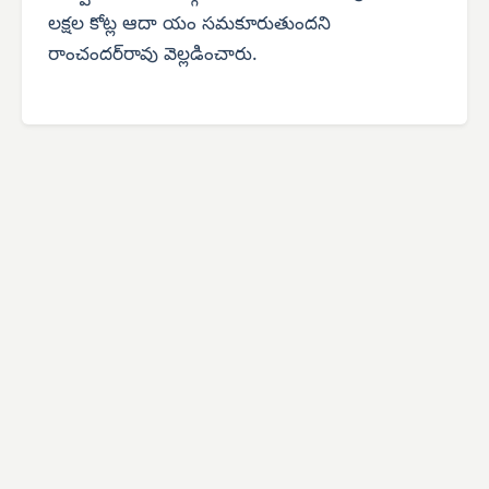
లక్షల కోట్ల ఆదా యం సమకూరుతుందని
రాంచందర్‌రావు వెల్లడించారు.