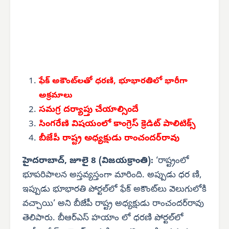
ఫేక్ అకౌంట్‌లతో ధరణి, భూభారతిలో భారీగా
అక్రమాలు
సమగ్ర దర్యాప్తు చేయాల్సిందే
సింగరేణి విషయంలో కాంగ్రెస్ క్రెడిట్ పాలిటిక్స్
బీజేపీ రాష్ట్ర అధ్యక్షుడు రాంచందర్‌రావు
హైదరాబాద్, జూలై 8 (విజయక్రాంతి):
‘రాష్ట్రంలో
భూపరిపాలన అస్తవ్యస్తంగా మారింది. అప్పుడు ధర ణి,
ఇప్పుడు భూభారతి పోర్టల్‌లో ఫేక్ అకౌంట్‌లు వెలుగులోకి
వచ్చాయి’ అని బీజేపీ రాష్ట్ర అధ్యక్షుడు రాంచందర్‌రావు
తెలిపారు. బీఆర్‌ఎస్ హయాం లో ధరణి పోర్టల్‌లో