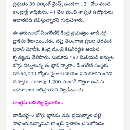
ప్రస్తుతం 39 వర్కింగ్ మైన్స్ ఉండగా.. 31 వేల మంది
కాంట్రాక్ట్ కార్మికులు, 41 వేల మంది శాశ్వత ఉద్యోగులు
ఆధారపడి జీవిస్తున్నారని గుర్తుచేశారు.
ఈ తరుణంలో సింగరేణికి కేంద్ర ప్రభుత్వం తాడిచర్ల-
బ్లాక్‌ను కేటాయించడం పట్ల తెలంగాణ ప్రజల తరఫున
ప్రధాని మోదీకి, కేంద్ర మంత్రి కిషన్‌రెడ్డికి ఆయన
కృతజ్ఞతు తెలిపారు. సుమారు 182 మిలియన్ టన్నుల
బొగ్గు నిల్వలున్న ఈ బ్లాక్ ద్వారా.. సింగరేణి సంస్థకు
రూ.64,000 కోట్లకు పైగా ఆదాయం సమకూరనుందని
చెప్పారు. దాదాపు 1,200 మందికి కొత్తగా ఉపాధి
అవకాశాలు లభిస్తాయని వెల్లడించారు.
కాంగ్రెస్ అసత్య ప్రచారం..
తాడిచర్ల--2 బొగ్గు బ్లాక్‌ను తమ ప్రయత్నాల వల్లే
సాధించుకున్నామని కాంగ్రెస్ ప్రచారం చేసుకోవడం