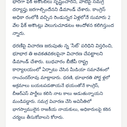
భారీగా ఫేక్ అకౌంట్‌లు సృష్టించారని, వాటిపై సమగ్ర
దర్యాప్తు జరగాల్సిందేనని డిమాండ్ చేశారు. కాంగ్రెస్
అధికా రంలోకి వచ్చిన రెండున్నర ఏళ్లలోనే సుమారు 2
వేల ఫేక్ అకౌంట్లు వెలుగుచూడటం ఆందోళన కలిగిస్తుంద
న్నారు.
ధరణిపై విచారణ జరుపుతు న్న ’సిట్’ పరిధిని విస్తరించి,
భూభార తి అవకతవకలపైనా విచారణ చేపట్టాలని
డిమాండ్ చేశారు. బుధవారం బీజేపీ రాష్ట్ర
కార్యాలయంలో ఏర్పాటు
చేసిన మీడియా సమావేశంలో
రాంచందర్‌రావు మాట్లాడారు. ధరణి, భూభారతి పోర్ట ళ్లలో
అక్రమాలు బయటపడతాయనే భయంతోనే కాంగ్రెస్,
బీఆర్‌ఎస్ పార్టీలు కలిసి నాట కాలు ఆడుతున్నాయని
మండిపడ్డారు. సమగ్ర విచారణ చేసి అవినీతిలో
భాగస్వాములైన రాజకీయ నాయకులు, అధికారులపై కఠిన
చర్యలు తీసుకోవాలని కోరారు.