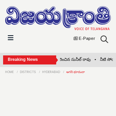
E-Paper
టిపై జాతీయ జెండాను ఆవిష్కరించిన సునీల్ రావు •
Breaking News
నీటి సోయగం.. గు
HOME
DISTRICTS
HYDERABAD
ఆగని భూదందా