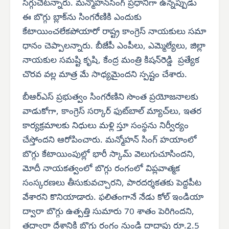
సిగ్గుచేటన్నారు. మన్మోహన్‌సింగ్ ప్రధానిగా ఉన్నప్పుడు
ఈ బొగ్గు బ్లాక్‌ను సింగరేణికి ఎందుకు
కేటాయించలేకపోయారో రాష్ట్ర కాంగ్రెస్ నాయకులు సమా
ధానం చెప్పాలన్నారు. బీజేపీ ఎంపీలు, ఎమ్మెల్యేలు, జిల్లా
నాయకుల సమష్టి కృషి, కేంద్ర మంత్రి కిషన్‌రెడ్డి ప్రత్యేక
చొరవ వల్ల మాత్ర మే సాధ్యమైందని స్పష్టం చేశారు.
బీఆర్‌ఎస్ ప్రభుత్వం సింగరేణిని సొంత ప్రయోజనాలకు
వాడుకోగా, కాంగ్రెస్ సర్కార్ ఫుట్‌బాల్ మ్యాచ్‌లు, ఇతర
కార్యక్రమాలకు నిధులు మళ్లి స్తూ సంస్థను నిర్వీర్యం
చేస్తోందని ఆరోపించారు. మన్మోహన్ సింగ్ హయాంలో
బొగ్గు కేటాయింపుల్లో భారీ స్కామ్ వెలుగుచూసిందని,
మోదీ నాయకత్వంలో బొగ్గు రంగంలో విప్లవాత్మక
సంస్కరణలు తీసుకువచ్చారని, పారదర్శకతకు పెద్దపీట
వేశారని కొనియాడారు. ఫలితంగానే నేడు కోల్ ఇండియా
ద్వారా బొగ్గు ఉత్పత్తి సుమారు 70 శాతం పెరిగిందని,
తద్వారా దేశానికి బొగ్గు రంగం నుండి దాదాపు రూ.2.5