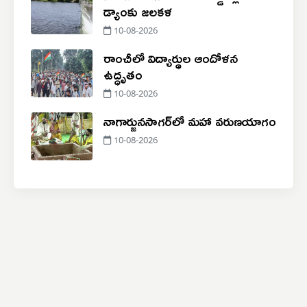
డ్యాంకు జలకళ
10-08-2026
రాంచీలో విద్యార్థుల ఆందోళన
ఉద్ధృతం
10-08-2026
నాగార్జునసాగర్​లో మహా వరుణయాగం
10-08-2026