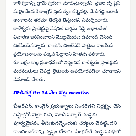
కాళేశ్వరాన్ని డ్రామేశ్వరంగా మారుస్తున్నారని, ప్రజల దృ ష్టిని
మళ్లించేందుకే కాంగ్రెస్ ప్రభుత్వం కన్నెపల్లి, మేడిగడ్డ బరాజ్
అంశాలను తరచూ తెరపైకి తెస్తుందని విమర్శించారు.
కాళేశ్వరం ప్రాజెక్టుపై నేషనల్ డ్యామ్ సేఫ్టీ అథారిటీతో
విచారణ జరిపించాలని మొట్టమొదట డిమాండ్ చేసింది
బీజేపీయేనన్నారు. కాంగ్రెస్, బీఆర్‌ఎస్ పార్టీలు రాజకీయ
ప్రయోజనాలను పక్కన పెట్టాలని హితవు పలికారు.
రూ.లక్షల కోట్ల ప్రజాధనంతో నిర్మించిన కాళేశ్వరం ప్రాజెక్టుకు
మరమ్మతులు చేపట్టి, రైతులకు ఉపయోగపడేలా చూడాలని
డిమాండ్ చేశారు.
తాడిచర్ల రూ.64 వేల కోట్ల ఆదాయం..
బీఆర్‌ఎస్, కాంగ్రెస్ ప్రభుత్వాలు సింగరేణిని నిర్లక్ష్యం చేసి
నష్టాల్లోకి నెట్టాయని, మోదీ సర్కార్ సంస్థకు
పూర్వవైభవం తీసుకువచ్చేందుకు చర్యలు చేపట్టిందని
రాంచందర్‌రావు స్పష్టం చేశారు. సింగరేణి సంస్థ పరిధిలో