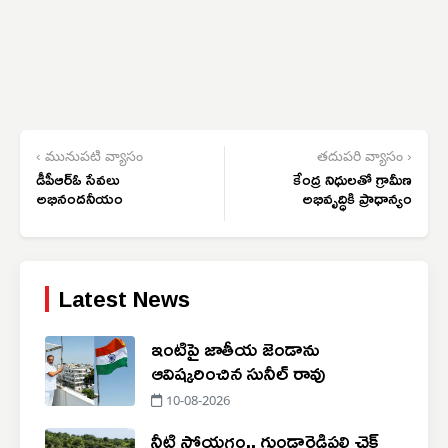
‹ మునుపటి వ్యాసం
తదుపరి వ్యాసం ›
డీపీఆర్‌ఓ సేవలు
కేంద్ర నిధులతో గ్రామీణ
అభినందనీయం
అభివృద్ధికి ప్రాధాన్యం
Latest News
ఇంటిపై జాతీయ జెండాను
ఆవిష్కరించిన సునీల్ రావు
10-08-2026
నీటి సోయగం.. గుండారెడ్డిపల్లి చెక్