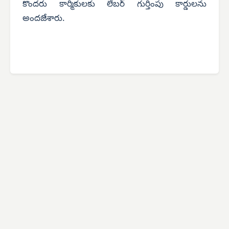
కొందరు కార్మికులకు లేబర్ గుర్తింపు కార్డులను
అందజేశారు.