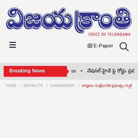
E-Paper
ాగ్దేవి పాఠశాలలో బోనాల సంబరాలు •
Breaking News
నేషనల్ హైవే పై రోడ్డు ప్రమాదం..
HOME
DISTRICTS
SANGAREDDY
కార్మికుల సంక్షేమానికి ప్రభుత్వం పెద్దపీట