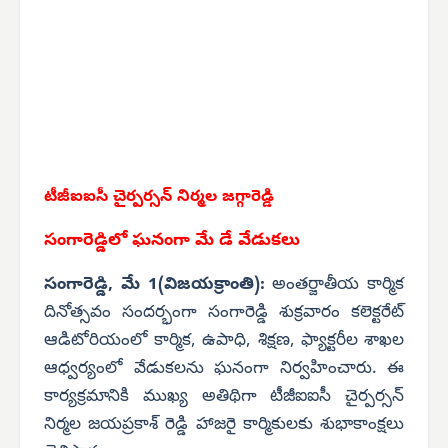
టీజీఐఐసీ చైర్పర్సన్ నిర్మల జగ్గారెడ్డి
సంగారెడ్డిలో ఘనంగా మే డే వేడుకలు
సంగారెడ్డి, మే 1(విజయక్రాంతి):
అంతర్జాతీయ కార్మిక
దినోత్సవం సందర్భంగా సంగారెడ్డి శుక్రవారం కలెక్టరేట్
ఆడిటోరియంలో కార్మిక, ఉపాధి, శిక్షణ, ఫ్యాక్టరీల శాఖల
ఆధ్వర్యంలో వేడుకలను ఘనంగా నిర్వహించారు. ఈ
కార్యక్రమానికి ముఖ్య అతిథిగా టీజీఐఐసీ చైర్పర్సన్
నిర్మల జయప్రకాశ్ రెడ్డి హాజరై కార్మికులకు శుభాకాంక్షలు