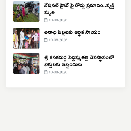
నేషనల్ హైవే పై రోడ్డు ప్రమాదం..‌వ్యక్తి
మృతి
10-08-2026
అనాధ పిల్లలకు ఆర్థిక సాయం
10-08-2026
శ్రీ కనకదుర్గ పెద్దమ్మతల్లి దేవస్థానంలో
భక్తులకు ఇబ్బందులు
10-08-2026