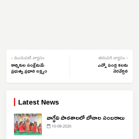
‹ మునుపటి వ్యాసం
తదుపరి వ్యాసం ›
కార్మికుల సంక్షేమమే
ఎన్నో ఏండ్ల కలను
ప్రభుత్వ ప్రధాన లక్ష్యం
నెరవేర్చిన
Latest News
వాగ్దేవి పాఠశాలలో బోనాల సంబరాలు
10-08-2026