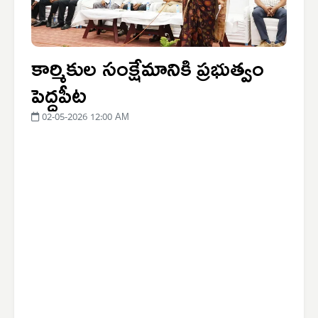
కార్మికుల సంక్షేమానికి ప్రభుత్వం
పెద్దపీట
02-05-2026 12:00 AM