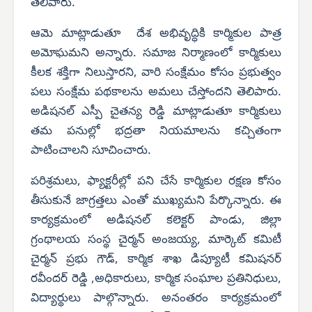
తెలిపారు.
ఆమె మాట్లాడుతూ దేశ అభివృద్ధికి కార్మికుల పాత్ర
అమోఘమని అన్నారు. సమాజ నిర్మాణంలో కార్మికులు
కీలక శక్తిగా నిలుస్తారని, వారి సంక్షేమం కోసం ప్రభుత్వం
పలు సంక్షేమ పథకాలను అమలు చేస్తోందని తెలిపారు.
అడిషనల్ ఎస్పీ చైతన్య రెడ్డి మాట్లాడుతూ కార్మికులు
తమ పనుల్లో భద్రతా నియమాలను కచ్చితంగా
పాటించాలని సూచించారు.
పరిశ్రమలు, ఫ్యాక్టరీల్లో పని చేసే కార్మికుల రక్షణ కోసం
తీసుకునే జాగ్రత్తలు ఎంతో ముఖ్యమని పేర్కొన్నారు. ఈ
కార్యక్రమంలో అడిషనల్ కలెక్టర్ పాండు, జిల్లా
గ్రంథాలయ సంస్థ చైర్మన్ అంజయ్య, మార్కెట్ కమిటీ
చైర్మన్ ప్రభు గౌడ్, కార్మిక శాఖ డిప్యూటీ కమిషనర్
రవీందర్ రెడ్డి ,అధికారులు, కార్మిక సంఘాల ప్రతినిధులు,
విద్యార్థులు పాల్గొన్నారు. అనంతరం కార్యక్రమంలో