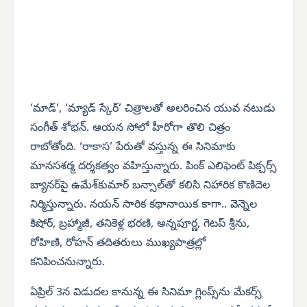
‘మాడ్’, ‘మ్యాడ్ స్కేర్’ చిత్రాలతో అలరించిన యువ నటుడు
సంగీత్ శోభన్. ఆయన సోలో హీరోగా తొలి చిత్రం
రాబోతోంది. ‘రాకాస’ పేరుతో వస్తున్న ఈ సినిమాకు
మానసశర్మ దర్శకత్వం వహిస్తున్నారు. పింక్ ఎలిఫెంట్ పిక్చర్స్
బ్యానర్‌పై ఉమేశ్‌కుమార్ బన్సాల్‌తో కలిసి నిహారిక కొణిదెల
నిర్మిస్తున్నారు. నయన్ సారిక కథానాయిక కాగా.. వెన్నెల
కిషోర్, బ్రహ్మాజీ, తనికెళ్ల భరణి, అన్నపూర్ణ, గెటప్ శ్రీను,
రోహిణి, రోహన్ తదితరులు ముఖ్యపాత్రల్లో
కనిపించనున్నారు.
ఏప్రిల్ 3న విడుదల కానున్న ఈ సినిమా గ్లింప్స్‌ను మేకర్స్