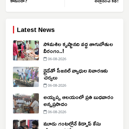
కానుందా?
అల్లాడించే కథ!
Latest News
సోమశిల కృష్ణానది వద్ద తాగుబోతుల
వీరంగం..!
06-08-2026
డ్రైడేతో సీజనల్ వ్యాధుల నివారణకు
చర్యలు
06-08-2026
అయ్యప్ప ఆలయంలో ప్రతి బుధవారం
అన్నప్రసాదం
06-08-2026
మూడు గంటల్లోనే కిడ్నాప్ కేసు