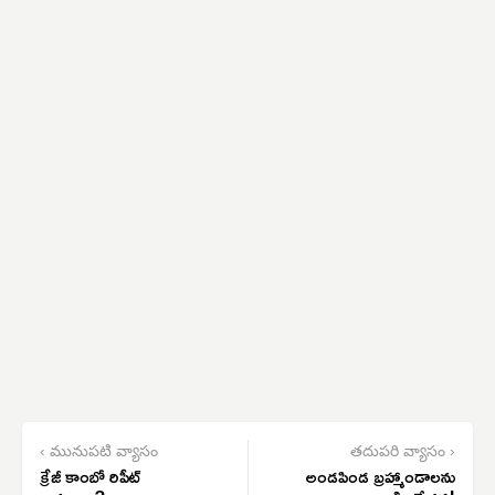
‹ మునుపటి వ్యాసం
తదుపరి వ్యాసం ›
క్రేజీ కాంబో రిపీట్
అండపిండ బ్రహ్మాండాలను