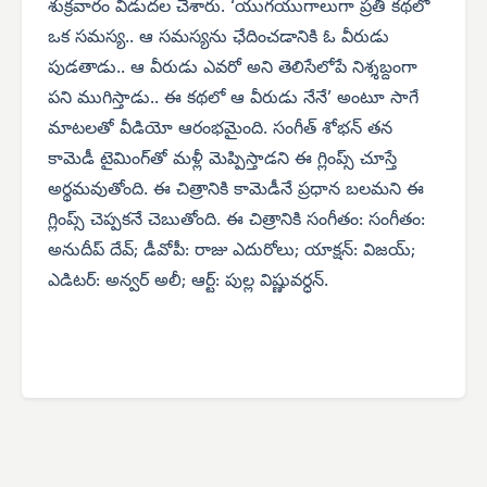
శుక్రవారం విడుదల చేశారు. ‘యుగయుగాలుగా ప్రతీ కథలో
ఒక సమస్య.. ఆ సమస్యను ఛేదించడానికి ఓ వీరుడు
పుడతాడు.. ఆ వీరుడు ఎవరో అని తెలిసేలోపే నిశ్శబ్దంగా
పని ముగిస్తాడు.. ఈ కథలో ఆ వీరుడు నేనే’ అంటూ సాగే
మాటలతో వీడియో ఆరంభమైంది. సంగీత్ శోభన్ తన
కామెడీ టైమింగ్‌తో మళ్లీ మెప్పిస్తాడని ఈ గ్లింప్స్ చూస్తే
అర్థమవుతోంది. ఈ చిత్రానికి కామెడీనే ప్రధాన బలమని ఈ
గ్లింప్స్ చెప్పకనే చెబుతోంది. ఈ చిత్రానికి సంగీతం: సంగీతం:
అనుదీప్ దేవ్; డీవోపీ: రాజు ఎదురోలు; యాక్షన్: విజయ్;
ఎడిటర్: అన్వర్ అలీ; ఆర్ట్: పుల్ల విష్ణువర్ధన్.