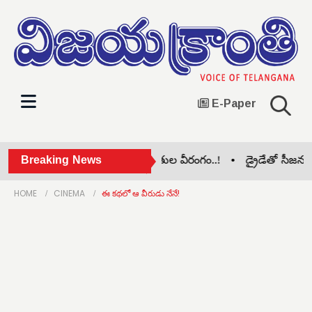
E-Paper
సోమశిల కృష్ణానది వద్ద తాగుబోతుల వీరంగం..! •
Breaking News
డ్రైడేతో సీజనల్ వ
HOME
CINEMA
ఈ కథలో ఆ వీరుడు నేనే!