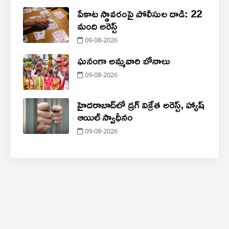
పేకాట స్థావరంపై పోలీసుల దాడి: 22
మంది అరెస్ట్
09-08-2026
ఘనంగా అమ్మవారి బోనాలు
09-08-2026
హైదరాబాద్‌లో డ్రగ్ విక్రేత అరెస్ట్, హ్యాష్
ఆయిల్ స్వాధీనం
09-08-2026