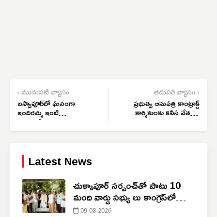
‹ మునుపటి వ్యాసం
తదుపరి వ్యాసం ›
బస్వాపూర్‌లో ఘనంగా
ప్రభుత్వ ఆసుపత్రి కాంట్రాక్ట్
ఇందిరమ్మ ఇంటి
కార్మికులకు కనీస వేతనం
గృహప్రవేశం
ఇవ్వాలి
Latest News
చుక్కాపూర్‌ సర్పంచ్‌తో పాటు 10
మంది వార్డు సభ్యు లు కాంగ్రెస్‌లో
చేరిక
09-08-2026