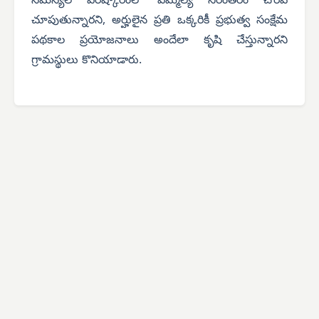
సమస్యల పరిష్కారంలో ఎమ్మెల్యే నిరంతరం చొరవ
చూపుతున్నారని, అర్హులైన ప్రతి ఒక్కరికీ ప్రభుత్వ సంక్షేమ
పథకాల ప్రయోజనాలు అందేలా కృషి చేస్తున్నారని
గ్రామస్థులు కొనియాడారు.