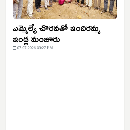
ఎమ్మెల్యే చొరవతో ఇందిరమ్మ
ఇండ్ల మంజూరు
07-07-2026 03:27 PM