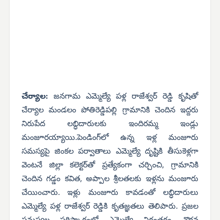
చేర్యాల:
జనగామ ఎమ్మెల్యే పళ్ల రాజేశ్వర్ రెడ్డి కృషితో
చేర్యాల మండలం పోతిరెడ్డిపల్లి గ్రామానికి చెందిన ఇద్దరు
నిరుపేద లబ్ధిదారులకు ఇందిరమ్మ ఇండ్లు
మంజూరయ్యాయి.పెండింగ్‌లో ఉన్న ఇళ్ల మంజూరు
సమస్యపై జింకల పర్వాతాలు ఎమ్మెల్యే దృష్టికి తీసుకెళ్లగా
వెంటనే జిల్లా కలెక్టర్‌తో ప్రత్యేకంగా చర్చించి, గ్రామానికి
చెందిన గడ్డం కవిత, అప్పాల శ్రీలతలకు ఇళ్లను మంజూరు
చేయించారు. ఇళ్లు మంజూరు కావడంతో లబ్ధిదారులు
ఎమ్మెల్యే పళ్ల రాజేశ్వర్ రెడ్డికి కృతజ్ఞతలు తెలిపారు. ప్రజల