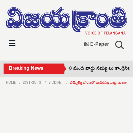
E-Paper
చుక్కాపూర్‌ సర్పంచ్‌తో పాటు 10 మంది వార్డు సభ్యు లు కాంగ్రెస్‌లో చ
Breaking News
HOME
DISTRICTS
SIDDIPET
ఎమ్మెల్యే చొరవతో ఇందిరమ్మ ఇండ్ల మంజూరు