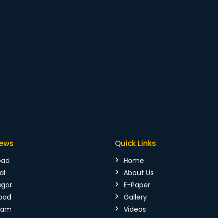
News
Quick Links
bad
Home
al
About Us
agar
E-Paper
bad
Gallery
mam
Videos