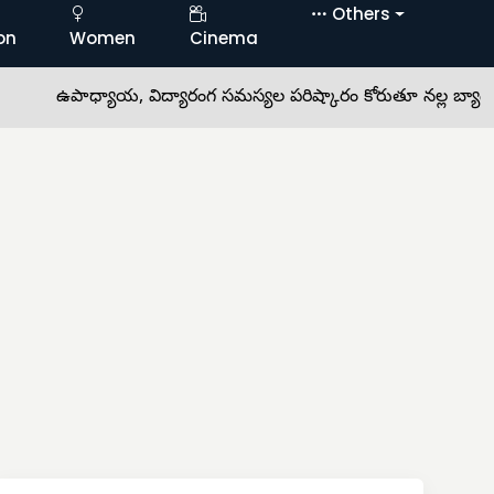
Others
on
Women
Cinema
ఉపాధ్యాయ, విద్యారంగ సమస్యల పరిష్కారం కోరుతూ నల్ల బ్యాడ్జీలతో