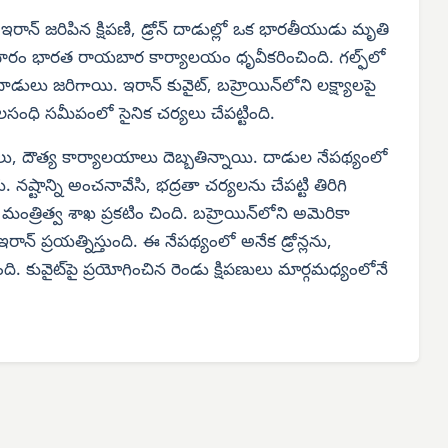
రాన్ జరిపిన క్షిపణి, డ్రోన్ దాడుల్లో ఒక భారతీయుడు మృతి
ం భారత రాయబార కార్యాలయం ధృవీకరించింది. గల్ఫ్‌లో
 జరిగాయి. ఇరాన్ కువైట్, బహ్రెయిన్‌లోని లక్ష్యాలపై
 జలసంధి సమీపంలో సైనిక చర్యలు చేపట్టింది.
లు, దౌత్య కార్యాలయాలు దెబ్బతిన్నాయి. దాడుల నేపథ్యంలో
 నష్టాన్ని అంచనావేసి, భద్రతా చర్యలను చేపట్టి తిరిగి
ంత్రిత్వ శాఖ ప్రకటిం చింది. బహ్రెయిన్‌లోని అమెరికా
ఇరాన్ ప్రయత్నిస్తుంది. ఈ నేపథ్యంలో అనేక డ్రోన్లను,
ంది. కువైట్‌పై ప్రయోగించిన రెండు క్షిపణులు మార్గమధ్యంలోనే