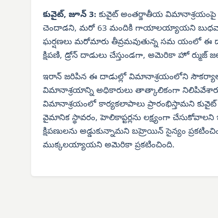
కువైట్, జూన్ 3:
కువైట్ అంతర్జాతీయ విమానాశ్రయంపై ఇ
చెందాడని, మరో 63 మందికి గాయాలయ్యాయని బుధవార
ఘర్షణలు మరోమారు తీవ్రమవుతున్న సమ యంలో ఈ దాడులు
క్షిపణి, డ్రోన్ దాడులు చేస్తుండగా, అమెరికా హో ర్ముజ్
ఇరాన్ జరిపిన ఈ దాడుల్లో విమానాశ్రయంలోని సౌకర్యా
విమానాశ్రయాన్ని అధికారులు తాత్కాలికంగా నిలిపివేశారు.
విమానాశ్రయంలో కార్యకలాపాలు ప్రారంభిస్తామని కువైట్ మ
వైమానిక స్థావరం, హెలికాప్టర్లను లక్ష్యంగా చేసుకోవాలని 
క్షిపణులను అడ్డుకున్నామని బహ్రెయిన్ సైన్యం ప్రకటించి
ముక్కలయ్యాయని అమెరికా ప్రకటించింది.