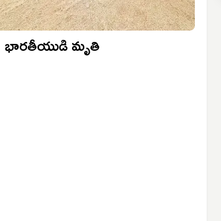
ి.. భారతీయుడి మృతి