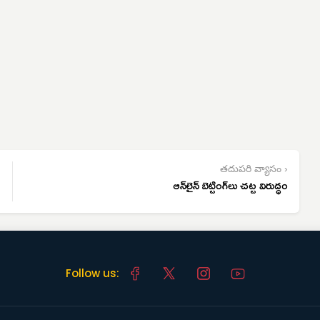
తదుపరి వ్యాసం ›
ఆన్‌లైన్ బెట్టింగ్‌లు చట్ట విరుద్ధం
Follow us: