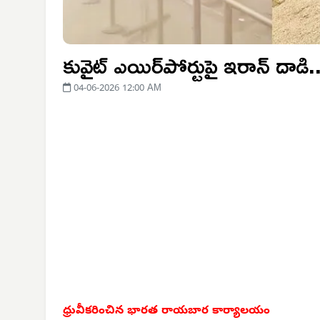
కువైట్ ఎయిర్‌పోర్టుపై ఇరాన్ దాడ
04-06-2026 12:00 AM
ధ్రువీకరించిన భారత
రాయబార కార్యాలయం