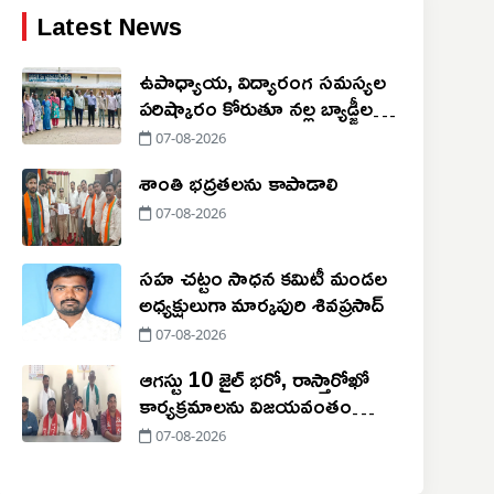
Latest News
ఉపాధ్యాయ, విద్యారంగ సమస్యల
పరిష్కారం కోరుతూ నల్ల బ్యాడ్జీలతో
నిరసన
07-08-2026
శాంతి భద్రతలను కాపాడాలి
07-08-2026
సహ చట్టం సాధన కమిటీ మండల
అధ్యక్షులుగా మార్కపురి శివప్రసాద్
07-08-2026
ఆగస్టు 10 జైల్ భరో, రాస్తారోఖో
కార్యక్రమాలను విజయవంతం
చేయాలి
07-08-2026