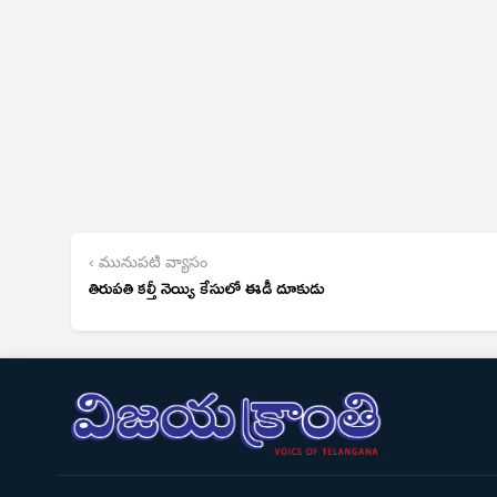
‹ మునుపటి వ్యాసం
తిరుపతి కల్తీ నెయ్యి కేసులో ఈడీ దూకుడు