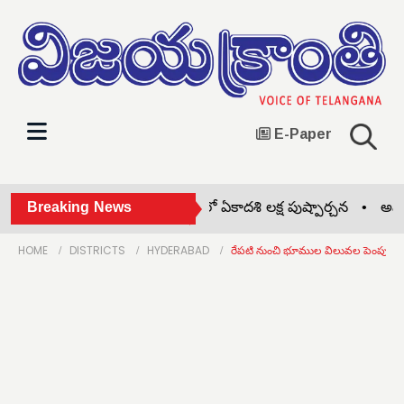
E-Paper
రీ లక్ష్మీనరసింహస్వామి దేవస్థానంలో ఏకాదశి లక్ష పుష్పార్చన •
Breaking News
అమరవీరు
HOME
DISTRICTS
HYDERABAD
రేపటి నుంచి భూముల విలువల పెంపు