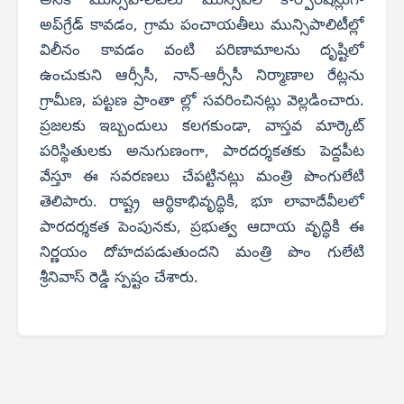
అనేక మున్సిపాలిటీలు మున్సిపల్ కార్పొరేషన్లుగా
అప్‌గ్రేడ్ కావడం, గ్రామ పంచాయతీలు మున్సిపాలిటీల్లో
విలీనం కావడం వంటి పరిణామాలను దృష్టిలో
ఉంచుకుని ఆర్సీసీ, నాన్-ఆర్సీసీ నిర్మాణాల రేట్లను
గ్రామీణ, పట్టణ ప్రాంతా ల్లో సవరించినట్లు వెల్లడించారు.
ప్రజలకు ఇబ్బందులు కలగకుండా, వాస్తవ మార్కెట్
పరిస్థితులకు అనుగుణంగా, పారదర్శకతకు పెద్దపీట
వేస్తూ ఈ సవరణలు చేపట్టినట్లు మంత్రి పొంగులేటి
తెలిపారు. రాష్ట్ర ఆర్థికాభివృద్ధికి, భూ లావాదేవీలలో
పారదర్శకత పెంపునకు, ప్రభుత్వ ఆదాయ వృద్ధికి ఈ
నిర్ణయం దోహదపడుతుందని మంత్రి పొం గులేటి
శ్రీనివాస్ రెడ్డి స్పష్టం చేశారు.