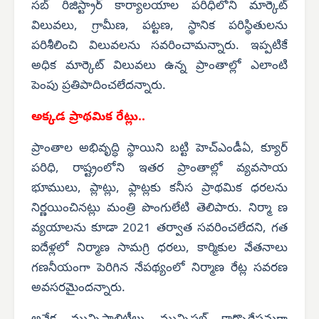
సబ్ రిజిస్ట్రార్ కార్యాలయాల పరిధిలోని మార్కెట్
విలువలు, గ్రామీణ, పట్టణ, స్థానిక పరిస్థితులను
పరిశీలించి విలువలను సవరించామన్నారు. ఇప్పటికే
అధిక మార్కెట్ విలువలు ఉన్న ప్రాంతాల్లో ఎలాంటి
పెంపు ప్రతిపాదించలేదన్నారు.
అక్కడ ప్రాథమిక రేట్లు..
ప్రాంతాల అభివృద్ధి స్థాయిని బట్టి హెచ్‌ఎండీఏ, క్యూర్
పరిధి, రాష్ట్రంలోని ఇతర ప్రాంతాల్లో వ్యవసాయ
భూములు, ప్లాట్లు, ఫ్లాట్లకు కనీస ప్రాథమిక ధరలను
నిర్ణయించినట్లు మంత్రి పొంగులేటి తెలిపారు. నిర్మా ణ
వ్యయాలను కూడా 2021 తర్వాత సవరించలేదని, గత
ఐదేళ్లలో నిర్మాణ సామగ్రి ధరలు, కార్మికుల వేతనాలు
గణనీయంగా పెరిగిన నేపథ్యంలో నిర్మాణ రేట్ల సవరణ
అవసరమైందన్నారు.