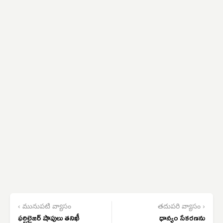
‹ మునుపటి వ్యాసం
తదుపరి వ్యాసం ›
ఫర్టిలైజర్ షాపులు తనిఖీ
ధాన్యం సేకరణను