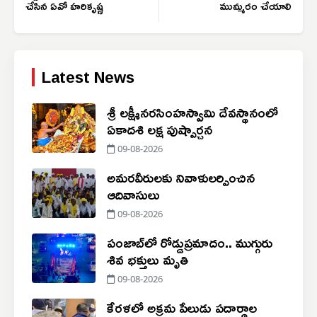
చేసిన ఏవో హరికృష్ణ
ముమ్మరం చేయాలి
Latest News
శ్రీ లక్ష్మీనరసింహస్వామి దేవస్థానంలో
ఏకాదశి లక్ష పుష్పార్చన
09-08-2026
అమరవీరులకు నివాళులర్పించిన
ఆదివాసులు
09-08-2026
పంజాబ్‌లో రోడ్డుప్రమాదం.. ముగ్గురు
శివ భక్తులు మృతి
09-08-2026
కేరళలో అక్రమ పేలుడు పదార్థాల