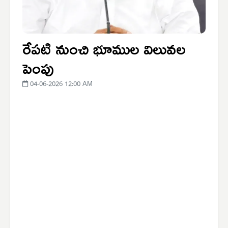
రేపటి నుంచి భూముల విలువల
పెంపు
04-06-2026 12:00 AM