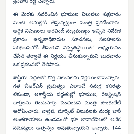
శ్రీనివాస్ రెడ్డి చెప్పారు.
ఈ మేరకు సవరించిన భూముల విలువలు శుక్రవారం
నుంచి అమల్లోకి తెస్తున్నట్లుగా మంత్రి ప్రకటించారు.
ఆర్థిక నిపుణులు అరవింద్ సుబ్రమణ్యం ఇచ్చిన నివేదిక
ప్రకారం ఉన్నతాధికారుల సూచనలు, సలహాలను
పరిగణనలోకి తీసుకుని విస్తృతస్థాయిలో అధ్యయనం
చేసిన తర్వాతే ఈ నిర్ణయం తీసుకున్నామని బుధవారం
ఒక ప్రకటనలో తెలిపారు.
శాస్త్రీయ పద్ధతిలో కొత్త విలువలను నిర్ణయించామన్నారు.
గత బీఆర్‌ఎస్ ప్రభుత్వం ఎలాంటి సమగ్ర కసరత్తు
లేకుండా, అశాస్త్రీయ పద్ధతుల్లో భూముల, రిజిస్ట్రేషన్
చార్జీలను రెండుసార్లు పెంచిందని మంత్రి పొంగులేటి
ఆరోపించారు. వాస్తవ, మార్కెట్ విలువలకు మధ్య భారీ
అంతరాయాలు ఉండడంతో భూ లావాదేవీలలో అనేక
సమస్యలు ఉత్పన్నం అవుతున్నాయని అన్నారు. 144