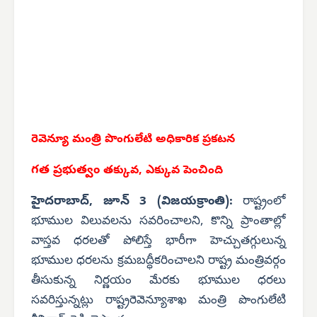
రెవెన్యూ మంత్రి పొంగులేటి
అధికారిక ప్రకటన
గత ప్రభుత్వం
తక్కువ, ఎక్కువ పెంచింది
హైదరాబాద్, జూన్ 3 (విజయక్రాంతి):
రాష్ట్రంలో
భూముల విలువలను సవరించాలని, కొన్ని ప్రాంతాల్లో
వాస్తవ ధరలతో పోలిస్తే భారీగా హెచ్చుతగ్గులున్న
భూముల ధరలను క్రమబద్ధీకరించాలని రాష్ట్ర మంత్రివర్గం
తీసుకున్న నిర్ణయం మేరకు భూముల ధరలు
సవరిస్తున్నట్లు రాష్ట్రరెవెన్యూశాఖ మంత్రి పొంగులేటి