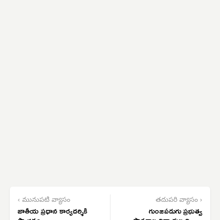
‹ మునుపటి వ్యాసం
తదుపరి వ్యాసం ›
జాతీయ ప్రధాన కార్యదర్శికి
గుంజపడుగు ప్రభుత్వ
స్వాగతం
పాఠశాల విద్యార్థుల విజ్ఞాన