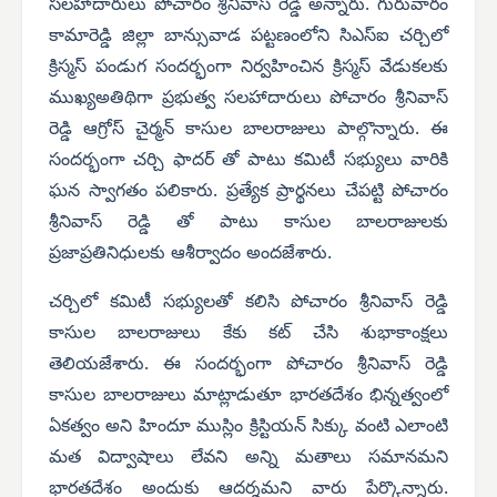
సలహాదారులు పోచారం శ్రీనివాస్ రెడ్డి అన్నారు. గురువారం
కామారెడ్డి జిల్లా బాన్సువాడ పట్టణంలోని సిఎస్ఐ చర్చిలో
క్రిస్మస్ పండుగ సందర్భంగా నిర్వహించిన క్రిస్మస్ వేడుకలకు
ముఖ్యఅతిథిగా ప్రభుత్వ సలహాదారులు పోచారం శ్రీనివాస్
రెడ్డి ఆగ్రోస్ చైర్మన్ కాసుల బాలరాజులు పాల్గొన్నారు. ఈ
సందర్భంగా చర్చి ఫాదర్ తో పాటు కమిటీ సభ్యులు వారికి
ఘన స్వాగతం పలికారు. ప్రత్యేక ప్రార్థనలు చేపట్టి పోచారం
శ్రీనివాస్ రెడ్డి తో పాటు కాసుల బాలరాజులకు
ప్రజాప్రతినిధులకు ఆశీర్వాదం అందజేశారు.
చర్చిలో కమిటీ సభ్యులతో కలిసి పోచారం శ్రీనివాస్ రెడ్డి
కాసుల బాలరాజులు కేకు కట్ చేసి శుభాకాంక్షలు
తెలియజేశారు. ఈ సందర్భంగా పోచారం శ్రీనివాస్ రెడ్డి
కాసుల బాలరాజులు మాట్లాడుతూ భారతదేశం భిన్నత్వంలో
ఏకత్వం అని హిందూ ముస్లిం క్రిస్టియన్ సిక్కు వంటి ఎలాంటి
మత విద్వాషాలు లేవని అన్ని మతాలు సమానమని
భారతదేశం అందుకు ఆదర్శమని వారు పేర్కొన్నారు.