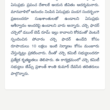
ఏసుప్రభు ప్రపంచ దేశాలకే ఆయన జీవితం ఆదర్శమనారు.
మానవాళిలో ఆనందం నింపిన ఏసుప్రభు పండగ సందర్భంగా
ప్రజలందరూ సుఖశాంతులతో ఉండాలని ఏసుప్రభు
ఆశీర్వాదం అందరిపై ఉండాలని వారు అన్నారు. చర్చి ఫాదర్
చర్చిలో డబుల్ బెడ్ రూమ్ ఇల్లు కావాలని కోరడంతో వెంటనే
స్పందించిన పోచారం చర్చి ఫాదర్ ఉండేది కోసం
రూపాయలు 10 లక్షలు ఇంటి నిర్మాణం కోసం మంజూరు
చేస్తున్నట్లు ప్రకటించారు. దీంతో చర్చి కమిటీ సభ్యులందరూ
ప్రత్యేక కృతజ్ఞతలు తెలిపారు. ఈ కార్యక్రమంలో చర్చి కమిటీ
సభ్యులు జేమ్స్ ప్రశాంత్ శాంతి కుమార్ దేవసేన తదితరులు
పాల్గొన్నారు.