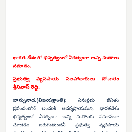
భారత దేశంలో భిన్నత్వంలో ఏకత్వంగా అన్ని మతాలు
సమానం.
ప్రభుత్వ వ్యవసాయ సలహాదారులు పోచారం
శ్రీనివాస్ రెడ్డి.
బాన్సువాడ,(విజయక్రాంతి):
ఏసుప్రభు జీవితం
ప్రపంచంలోనే అందరికీ ఆదర్శప్రాయమని, భారతదేశం
భిన్నత్వంలో ఏకత్వంగా అన్ని మతాలకు సమానంగా
చూడడం జరుగుతుందనీ ప్రభుత్వ వ్యవసాయ