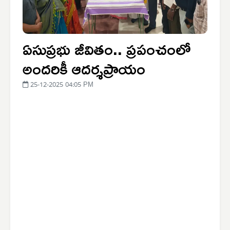
ఏసుప్రభు జీవితం.. ప్రపంచంలో
అందరికీ ఆదర్శప్రాయం
25-12-2025 04:05 PM