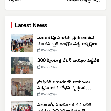
విహార యాత్ర
Latest News
వారాంతపు సంతను ప్రారంభించిన
మంథని బ్లాక్ కాంగ్రెస్ పార్టీ అధ్యక్షులు
06-08-2026
300 క్వింటాళ్ల రేషన్ బియ్యం పట్టివేత
06-08-2026
ప్రొఫెసర్ జయశంకర్ జయంతిని
నిర్వహించిన బోధన్ స్వర్ణకార
సంఘం
06-08-2026
నిజాయితీ, నిరాడంబర జీవనానికి
ఆదర్శం ప్రొఫెసర్ జయశంకర్