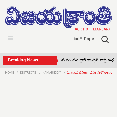
E-Paper
వారాంతపు సంతను ప్రారంభించిన మంథని బ్లాక్ కాంగ్రెస్ పార్టీ అధ్యక్షు
Breaking News
HOME
DISTRICTS
KAMAREDDY
ఏసుప్రభు జీవితం.. ప్రపంచంలో అందరికీ 