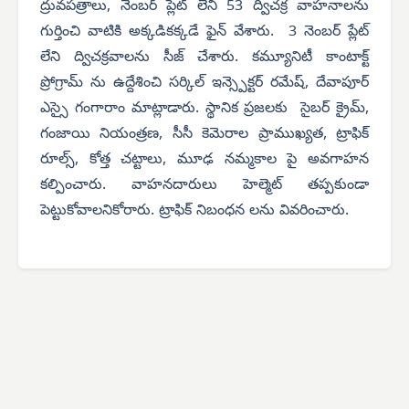
ద్రువపత్రాలు, నెంబర్ ప్లేట్ లేని 53 ద్విచక్ర వాహనాలను
గుర్తించి వాటికి అక్కడికక్కడే ఫైన్ వేశారు. 3 నెంబర్ ప్లేట్
లేని ద్విచక్రవాలను సీజ్ చేశారు. కమ్యూనిటీ కాంటాక్ట్
ప్రోగ్రామ్ ను ఉద్దేశించి సర్కిల్ ఇన్స్పెక్టర్ రమేష్, దేవాపూర్
ఎస్సై గంగారాం మాట్లాడారు. స్థానిక ప్రజలకు సైబర్ క్రైమ్,
గంజాయి నియంత్రణ, సీసీ కెమెరాల ప్రాముఖ్యత, ట్రాఫిక్
రూల్స్, కోత్త చట్టాలు, మూఢ నమ్మకాల పై అవగాహన
కల్పించారు. వాహనదారులు హెల్మెట్ తప్పకుండా
పెట్టుకోవాలనికోరారు. ట్రాఫిక్ నిబంధన లను వివరించారు.