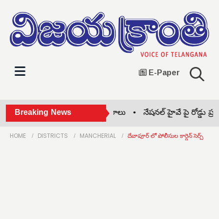
E-Paper
వాగ్దేవి పాఠశాలలో బోనాల సంబరాలు •
Breaking News
నేషనల్ హైవే పై రోడ్డు ప్రమాదం
HOME
DISTRICTS
MANCHERIAL
దేవాపూర్ లో పోలీసుల కార్డెన్ సెర్చ్