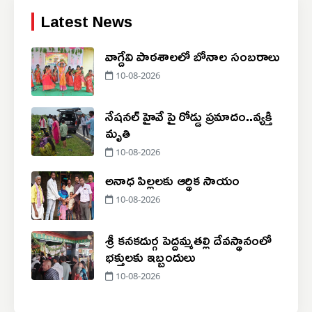
Latest News
వాగ్దేవి పాఠశాలలో బోనాల సంబరాలు
10-08-2026
నేషనల్ హైవే పై రోడ్డు ప్రమాదం..‌వ్యక్తి
మృతి
10-08-2026
అనాధ పిల్లలకు ఆర్థిక సాయం
10-08-2026
శ్రీ కనకదుర్గ పెద్దమ్మతల్లి దేవస్థానంలో
భక్తులకు ఇబ్బందులు
10-08-2026