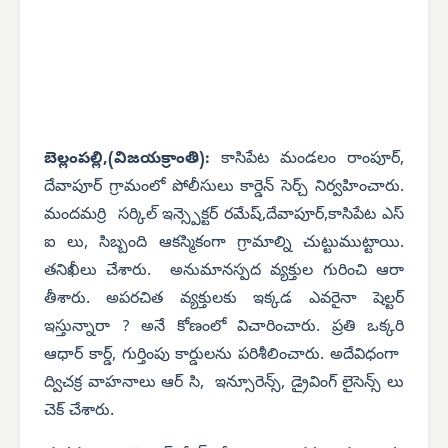
బెల్లంపల్లి,(విజయక్రాంతి):
కాసిపేట మండలం రాంపూర్,
దేవాపూర్ గ్రామంలో పోలీసులు కార్డెన్ సెర్చ్ నిర్వహించారు.
మందమర్రి సర్కిల్ ఇన్స్పెక్టర్ రమేష్,దేవాపూర్,కాసిపేట ఎస్
ఐ లు, సిబ్బంది ఆకస్మికంగా గ్రామాల్ని చుట్టుముట్టాయి.
తనిఖీలు చేశారు. అనుమానస్పద వ్యక్తుల గురించి ఆరా
తీశారు. అపరచిత వ్యక్తులకు ఇక్కడ ఎవరైనా షెల్టర్
ఇస్తున్నారా ? అనే కోణంలో విచారించారు. ప్రతి ఒక్కరి
ఆధార్ కార్డ్, గుర్తింపు కార్డులను పరిశీలించారు. అదేవిధంగా
ద్విచక్ర వాహనాలు ఆర్ సి, ఇన్సూరెన్స్, డ్రైవింగ్ లైసెన్స్ లు
చెక్ చేశారు.