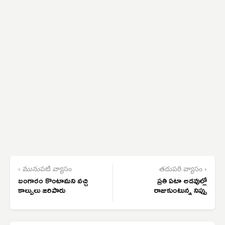
‹ మునుపటి వ్యాసం
తదుపరి వ్యాసం ›
బంగారం కొంటామని వచ్చి
ప్రతి ఏటా అడవుల్లో
కాల్పులు జరిపారు
రాజుకుంటున్న నిప్పు