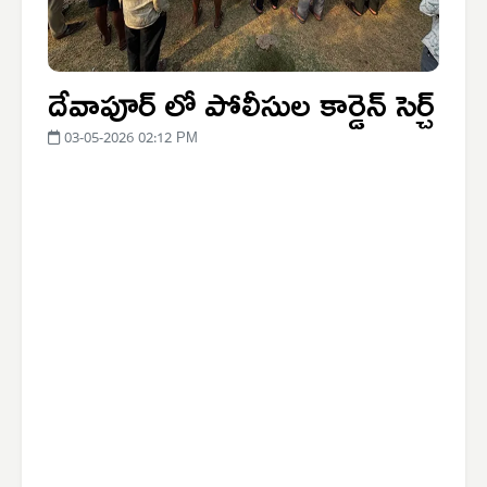
దేవాపూర్ లో పోలీసుల కార్డెన్ సెర్చ్
03-05-2026 02:12 PM