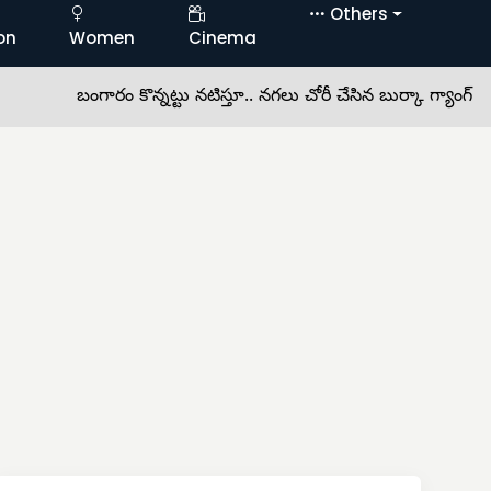
Others
on
Women
Cinema
బంగారం కొన్నట్టు నటిస్తూ.. నగలు చోరీ చేసిన బుర్కా గ్యాంగ్ •
బోనాల