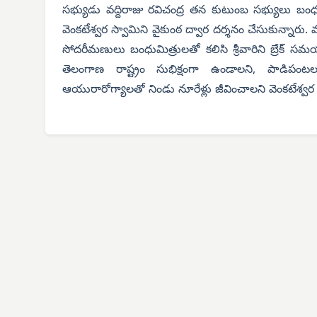
సభ్యుడు వద్దిరాజు రవిచంద్ర తన కుటుంబ సభ్యులు బ
వెంకటేశ్వర స్వామిని వైకుంఠ ద్వార దర్శనం చేసుకున్నారు. వద
సోదరీమణులు బంధుమిత్రులతో కలిసి శ్రీవారిని బ్రేక్ స
తెలంగాణ రాష్ట్రం సుభిక్షంగా ఉండాలని, పాడిపం
ఆయురారోగ్యాలతో నిండు నూరేళ్లు జీవించాలని వెంకటేశ్వర స్