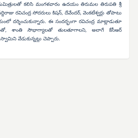
ంధుమిత్రులతో కలిసి మంగళవారం ఉదయం తిరుమల తిరుపతి శ్రీ
్దిరాజు రవిచంద్ర సోదరులు కిషన్, దేవేందర్, వెంకటేశ్వర్లు తోపాటు
మయంలో దర్శించుకున్నారు. ఈ సందర్భంగా రవిచంద్ర మాట్లాడుతూ
టలతో, శాంతి సౌభాగ్యాలతో తులతూగాలని, అలాగే కేసీఆర్
వామిని వేడుకున్నట్లు చెప్పారు.