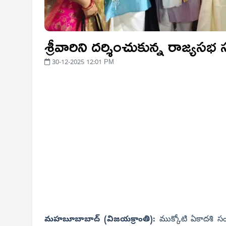
శ్రీవారిని దర్శించుకున్న రాజ్యసభ 
30-12-2025 12:01 PM
మహబూబాబాద్ (విజయక్రాంతి):
ముక్కోటి ఏకాదశి సంద