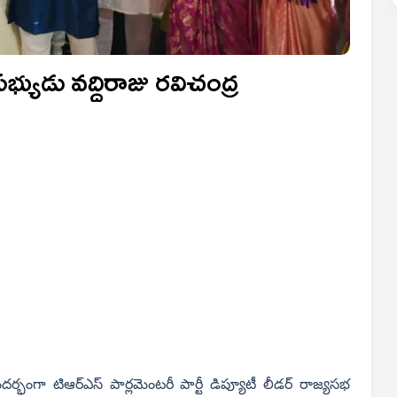
సభ్యుడు వద్దిరాజు రవిచంద్ర
ర్భంగా టిఆర్ఎస్ పార్లమెంటరీ పార్టీ డిప్యూటీ లీడర్ రాజ్యసభ