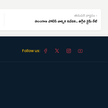
తదుపరి వ్యాసం ›
తెలంగాణ పోలీస్ వార్షిక నివేదిక.. తగ్గిన క్రైమ్ రేట్
Follow us: