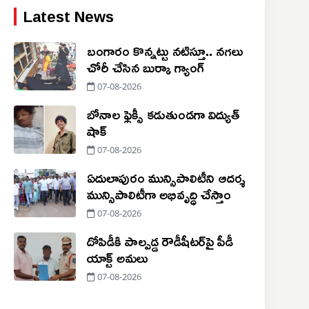
Latest News
బంగారం కొన్నట్టు నటిస్తూ.. నగలు
చోరీ చేసిన బుర్కా గ్యాంగ్
07-08-2026
బోనాల ఫ్లెక్సీ కడుతుండగా విద్యుత్
షాక్
07-08-2026
ఏదులాపురం మున్సిపాలిటీని ఆదర్శ
మున్సిపాలిటీగా అభివృద్ధి చేస్తాం
07-08-2026
దోపిడీకి పాల్పడ్డ రౌడీషీటర్‌పై పీడీ
యాక్ట్ అమలు
07-08-2026