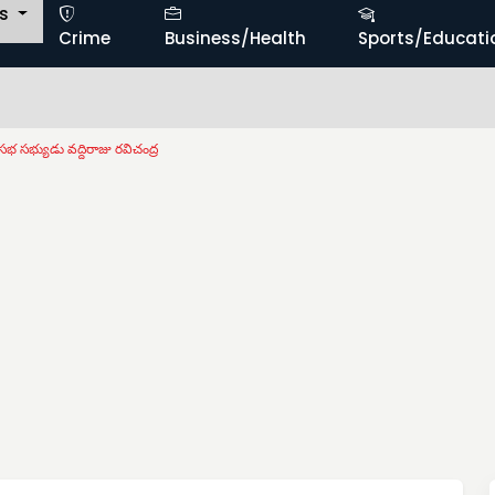
ts
Crime
Business/Health
Sports/Educati
జ్యసభ సభ్యుడు వద్దిరాజు రవిచంద్ర