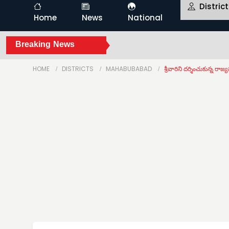
Distric
Home
News
National
Breaking News
HOME
DISTRICTS
MAHABUBABAD
శ్రీవారిని దర్శించుకున్న రా