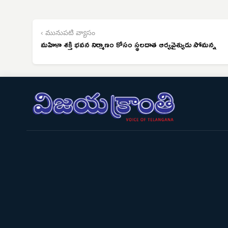
‹ మునుపటి వ్యాసం
మహిళా శక్తి భవన నిర్మాణం కోసం స్థలదాత ఆర్యవైశ్యుడు సోమన్న