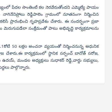
జ్యంలో పేదల సొంతింటి కల నెరవేరుతోందని ఎమ్మెల్యే పాయం
ాగినేనిప్రోలు రెడ్డిపాలెం గ్రామంలో నూతనంగా నిర్మించిన
ిసి ప్రారంభించి గృహప్రవేశం చేశారు. ఈ సందర్భంగా ప్రజా
ు మెరుగుపడేలా సంక్షేమంతో పాటు అభివృద్ధి కార్యక్రమాలను
కోటి 50 లక్షల అంచనా వ్యయంతో నిర్మించనున్న ఆధునిక
జ చేశారు.ఈ కార్యక్రమంలో స్థానిక సర్పంచ్ బానోత్ సరోజ,
ఈ ఉదయ్, మండల అధ్యక్షులు సుధాకర్ రెడ్డి,వార్డు సభ్యులు,
ద్దలు పాల్గొన్నారు.