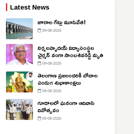
Latest News
జూరాల గేట్లు మూసివేత!
09-08-2026
నిర్మలహృదయ్ విద్యాసంస్థల
చైర్మన్ వంగా సాంబశివరెడ్డి మృతి
09-08-2026
తెలంగాణ ప్రజలందరికీ బోనాల
పండుగ శుభాకాంక్షలు
09-08-2026
గూడాలలో ఘనంగా ఆదివాసి
దినోత్సవం
09-08-2026