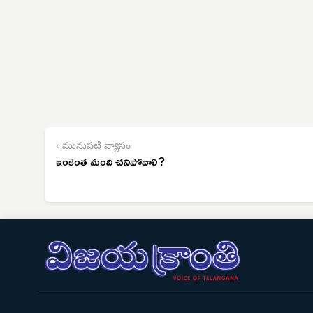
‹ మునుపటి వ్యాసం
ఇంకెంత మంది చనిపోవాలి?