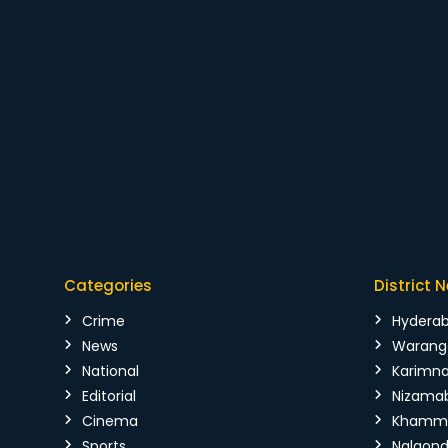
Categories
District 
Crime
Hydera
News
Warang
National
Karimn
Editorial
Nizama
Cinema
Kham
Sports
Nalgon