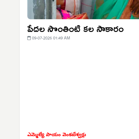
పేదల సొంతింటి కల సాకారం
09-07-2026 01:49 AM
ఎమ్మెల్యే పాయం వెంకటేశ్వర్లు