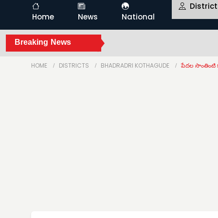
Distric
Home
News
National
Breaking News
HOME
DISTRICTS
BHADRADRI KOTHAGUDE
పేదల సొంతింటి