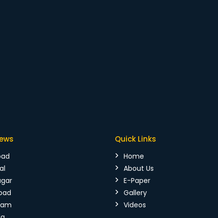
News
Quick Links
bad
Home
al
About Us
agar
E-Paper
bad
Gallery
mam
Videos
da