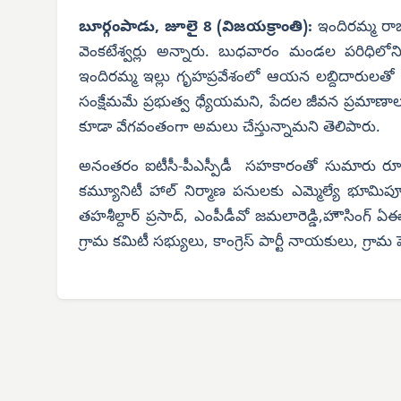
బూర్గంపాడు, జూలై 8 (విజయక్రాంతి):
ఇందిరమ్మ రా
వెంకటేశ్వర్లు అన్నారు. బుధవారం మండల పరిధిలోని న
ఇందిరమ్మ ఇల్లు గృహప్రవేశంలో ఆయన లబ్దిదారులతో కల
సంక్షేమమే ప్రభుత్వ ధ్యేయమని, పేదల జీవన ప్రమాణాల
కూడా వేగవంతంగా అమలు చేస్తున్నామని తెలిపారు.
అనంతరం ఐటీసీ-పీఎస్పీడీ సహకారంతో సుమారు రూ.1
కమ్యూనిటీ హాల్ నిర్మాణ పనులకు ఎమ్మెల్యే భూమిపూ
తహశీల్దార్ ప్రసాద్, ఎంపీడీవో జమలారెడ్డి,హౌసింగ్ ఏ
గ్రామ కమిటీ సభ్యులు, కాంగ్రెస్ పార్టీ నాయకులు, గ్రామ పె