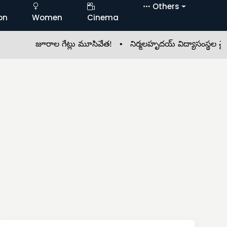
Others
on
Women
Cinema
జూరాల గేట్లు మూసివేత! •
నిర్మలహృదయ్ విద్యాసంస్థల చైర్మన్ వం