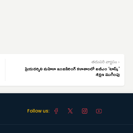
తదుపరి వ్యాసం ›
ప్రియదర్శిని మహిళా ఇంజనీరింగ్ కళాశాలలో ఐబీఎం ‘టాస్క్’
శిక్షణ ముగింపు
Follow us: