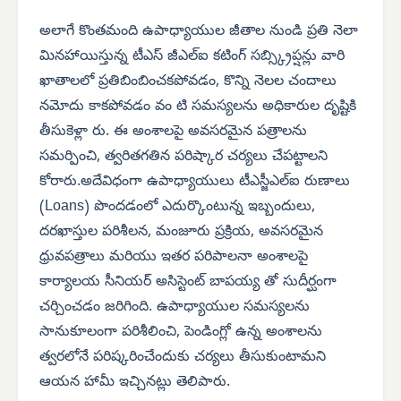
అలాగే కొంతమంది ఉపాధ్యాయుల జీతాల నుండి ప్రతి నెలా
మినహాయిస్తున్న టీఎస్ జీఎల్‌ఐ కటింగ్ సబ్స్క్రిప్షన్లు వారి
ఖాతాలలో ప్రతిబింబించకపోవడం, కొన్ని నెలల చందాలు
నమోదు కాకపోవడం వం టి సమస్యలను అధికారుల దృష్టికి
తీసుకెళ్లా రు. ఈ అంశాలపై అవసరమైన పత్రాలను
సమర్పించి, త్వరితగతిన పరిష్కార చర్యలు చేపట్టాలని
కోరారు.అదేవిధంగా ఉపాధ్యాయులు టీఎస్జీఎల్‌ఐ రుణాలు
(Loans) పొందడంలో ఎదుర్కొంటున్న ఇబ్బందులు,
దరఖాస్తుల పరిశీలన, మంజూరు ప్రక్రియ, అవసరమైన
ధ్రువపత్రాలు మరియు ఇతర పరిపాలనా అంశాలపై
కార్యాలయ సీనియర్ అసిస్టెంట్ బాపయ్య తో సుదీర్ఘంగా
చర్చించడం జరిగింది. ఉపాధ్యాయుల సమస్యలను
సానుకూలంగా పరిశీలించి, పెండింగ్లో ఉన్న అంశాలను
త్వరలోనే పరిష్కరించేందుకు చర్యలు తీసుకుంటామని
ఆయన హామీ ఇచ్చినట్లు తెలిపారు.