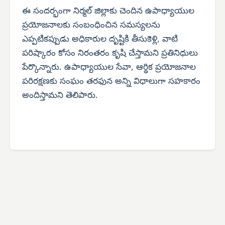
ఈ సందర్భంగా నిర్మల్ జిల్లాకు చెందిన ఉపాధ్యాయుల
ప్రయోజనాలకు సంబంధించిన సమస్యలను
ఎప్పటికప్పుడు అధికారుల దృష్టికి తీసుకెళ్లి, వాటి
పరిష్కారం కోసం నిరంతరం కృషి చేస్తామని ప్రతినిధులు
పేర్కొన్నారు. ఉపాధ్యాయుల సేవా, ఆర్థిక ప్రయోజనాల
పరిరక్షణకు సంఘం తరఫున అన్ని విధాలుగా సహకారం
అందిస్తామని తెలిపారు.