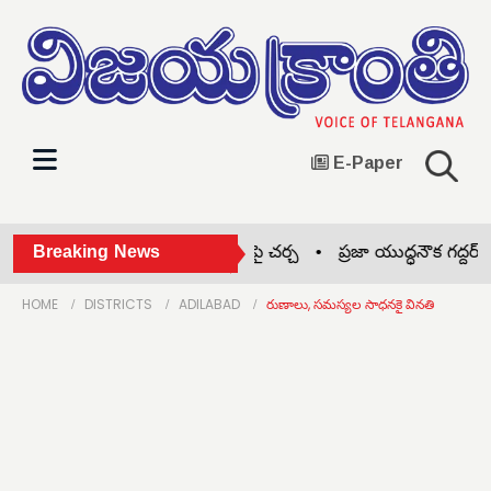
E-Paper
జలసిరి గ్రామ సభలో సమస్యలపై చర్చ •
Breaking News
ప్రజా యుద్ధనౌక గద్దర్ కు
HOME
DISTRICTS
ADILABAD
రుణాలు, సమస్యల సాధనకై వినతి