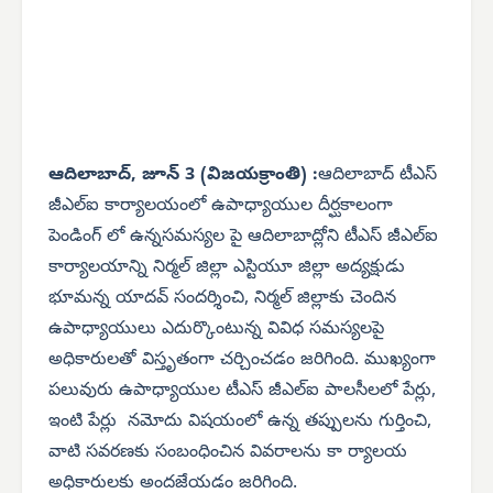
ఆదిలాబాద్, జూన్ 3 (విజయక్రాంతి) :
ఆదిలాబాద్ టీఎస్
జీఎల్‌ఐ కార్యాలయంలో ఉపాధ్యాయుల దీర్ఘకాలంగా
పెండింగ్ లో ఉన్నసమస్యల పై ఆదిలాబాద్లోని టీఎస్ జీఎల్‌ఐ
కార్యాలయాన్ని నిర్మల్ జిల్లా ఎస్టియూ జిల్లా అద్యక్షుడు
భూమన్న యాదవ్ సందర్శించి, నిర్మల్ జిల్లాకు చెందిన
ఉపాధ్యాయులు ఎదుర్కొంటున్న వివిధ సమస్యలపై
అధికారులతో విస్తృతంగా చర్చించడం జరిగింది. ముఖ్యంగా
పలువురు ఉపాధ్యాయుల టీఎస్ జీఎల్‌ఐ పాలసీలలో పేర్లు,
ఇంటి పేర్లు నమోదు విషయంలో ఉన్న తప్పులను గుర్తించి,
వాటి సవరణకు సంబంధించిన వివరాలను కా ర్యాలయ
అధికారులకు అందజేయడం జరిగింది.