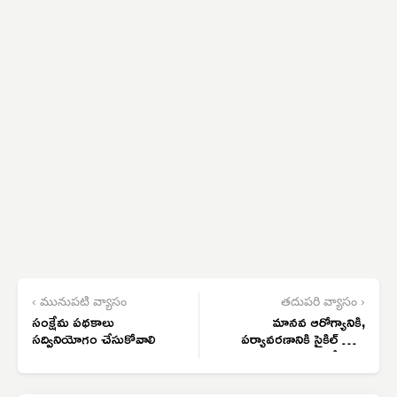
‹ మునుపటి వ్యాసం
తదుపరి వ్యాసం ›
సంక్షేమ పథకాలు
మానవ ఆరోగ్యానికి,
సద్వినియోగం చేసుకోవాలి
పర్యావరణానికి సైకిల్ మేలు
చేస్తుంది