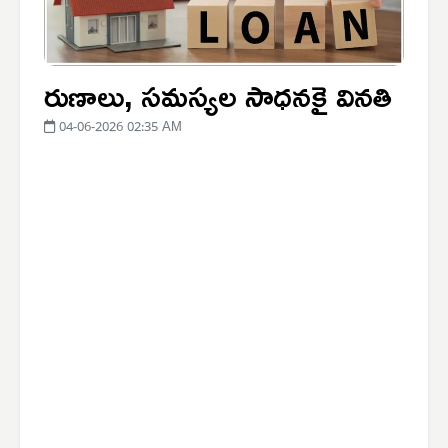
రుణాలు, సమస్యల సాధనకై వినతి
04-06-2026 02:35 AM