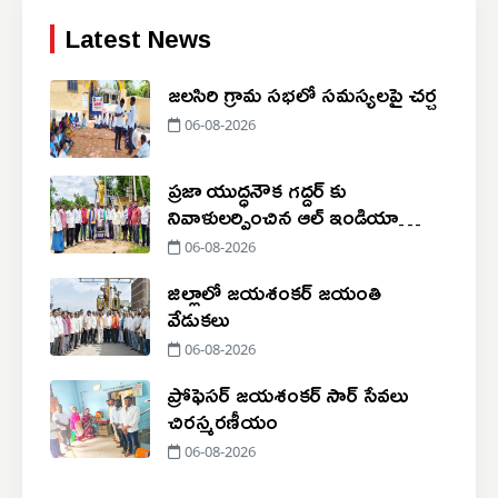
Latest News
జలసిరి గ్రామ సభలో సమస్యలపై చర్చ
06-08-2026
ప్రజా యుద్ధనౌక గద్దర్ కు
నివాళులర్పించిన ఆల్ ఇండియా
అంబేద్కర్ నాయకులు
06-08-2026
జిల్లాలో జయశంకర్ జయంతి
వేడుకలు
06-08-2026
ప్రోఫెసర్ జయశంకర్ సార్ సేవలు
చిరస్మరణీయం
06-08-2026