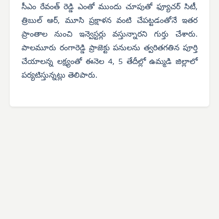
సీఎం రేవంత్ రెడ్డి ఎంతో ముందు చూపుతో ఫ్యూచర్ సిటీ,
త్రిబుల్ ఆర్, మూసి ప్రక్షాళన వంటి చేపట్టడంతోనే ఇతర
ప్రాంతాల నుంచి ఇన్వెస్టర్లు వస్తున్నారని గుర్తు చేశారు.
పాలమూరు రంగారెడ్డి ప్రాజెక్టు పనులను త్వరితగతిన పూర్తి
చేయాలన్న లక్ష్యంతో ఈనెల 4, 5 తేదీల్లో ఉమ్మడి జిల్లాలో
పర్యటిస్తున్నట్లు తెలిపారు.