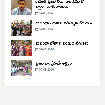
కేటీఆర్ ప్రజలే నీకు 'జల సమాధి'
కడ్తరు: ఎంపీ చామల
09-08-2026
ఘనంగా ఆదివాసీ దినోత్సవ వేడుకలు
09-08-2026
ఘనంగా బోనాల పండుగ వేడుకలు
09-08-2026
ప్రజల సంక్షేమమే లక్ష్యం
09-08-2026