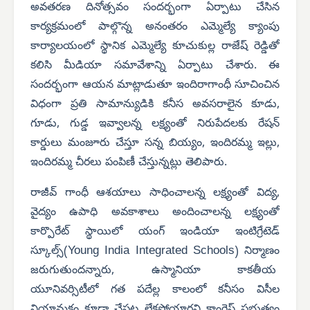
అవతరణ దినోత్సవం సందర్భంగా ఏర్పాటు చేసిన
కార్యక్రమంలో పాల్గొన్న అనంతరం ఎమ్మెల్యే క్యాంపు
కార్యాలయంలో స్థానిక ఎమ్మెల్యే కూచుకుల్ల రాజేష్ రెడ్డితో
కలిసి మీడియా సమావేశాన్ని ఏర్పాటు చేశారు. ఈ
సందర్భంగా ఆయన మాట్లాడుతూ ఇందిరాగాంధీ సూచించిన
విధంగా ప్రతి సామాన్యుడికి కనీస అవసరాలైన కూడు,
గూడు, గుడ్డ ఇవ్వాలన్న లక్ష్యంతో నిరుపేదలకు రేషన్
కార్డులు మంజూరు చేస్తూ సన్న బియ్యం, ఇందిరమ్మ ఇల్లు,
ఇందిరమ్మ చీరలు పంపిణీ చేస్తున్నట్లు తెలిపారు.
రాజీవ్ గాంధీ ఆశయాలు సాధించాలన్న లక్ష్యంతో విద్య,
వైద్యం ఉపాధి అవకాశాలు అందించాలన్న లక్ష్యంతో
కార్పొరేట్ స్థాయిలో యంగ్ ఇండియా ఇంటిగ్రేటెడ్
Young India Integrated Schools
స్కూల్స్(
) నిర్మాణం
జరుగుతుందన్నారు, ఉస్మానియా కాకతీయ
యూనివర్సిటీలో గత పదేల్ల కాలంలో కనీసం విసీల
నియామకం కూడా చేపట్ట లేకపోయారని కాంగ్రెస్ ప్రభుత్వం