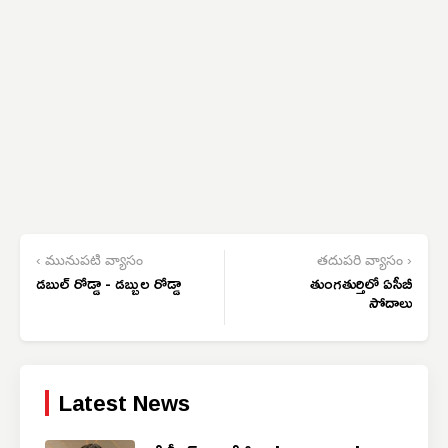
‹ మునుపటి వ్యాసం
తదుపరి వ్యాసం ›
డబుల్ రోడ్డా - డబ్బుల రోడ్డా
తుంగతుర్తిలో ఏసీబీ
సోదాలు
Latest News