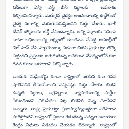
విసీలుగా ఎస్సీ ఎస్టీ బీసీ వర్గాలకు అవకాశం
కల్పించిందన్నారు. మెరుగైన వైద్యం అందించాలన్న ఉద్దేశంతో
వైద్య రంగాన్ని మెరుగుపరుస్తుందని గుర్తు చేశారు. ఖాళీ
టీచర్ పోస్టులను భర్తీ చేసిందన్నారు. అన్ని వర్గాలకు సమాన
వాటా లభించాలన్న లక్ష్యంతో కులగనన చేపట్టి అసెంబ్లీలో
బిల్ పాస్ చేసి పార్లమెంట్కు పంపగా బిజెపి ప్రభుత్వం తొక్కి
పట్టిందని ప్రస్తుతం జరుగుతున్న జనగణన నేపథ్యంలోనే కుల
గనన కూడా జరగాలని పేర్కొన్నారు.
అందుకు సుప్రీంకోర్టు కూడా రాష్ట్రంలో జరిపిన కుల గనన
ప్రాతిపదిక తీసుకోవాలని చెప్పినట్లు గుర్తు చేశారు. బిజెపి
ఉన్నత వర్గాలు, అగ్రవర్ణాలు, వ్యాపారులున్న పార్టీగా
పేరుందిందని నిరుపేదల పట్ల బిజెపికి చిన్న చూపేనని
అన్నారు. రాష్ట్ర ప్రభుత్వం ప్రజాస్వామ్యబద్ధంగా పరిపాలన
సాగిస్తోందని రాష్ట్రంలో ప్రజలు కడుతున్న పన్నుల ఆధారంగా
కేంద్రం నిధులు విడుదల చేయడం లేదన్నారు. రాష్ట్రంలో