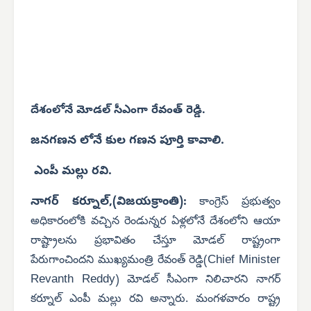
దేశంలోనే మోడల్ సీఎంగా రేవంత్ రెడ్డి.
జనగణన లోనే కుల గణన పూర్తి కావాలి.
ఎంపీ మల్లు రవి.
నాగర్ కర్నూల్,(విజయక్రాంతి):
కాంగ్రెస్ ప్రభుత్వం
అధికారంలోకి వచ్చిన రెండున్నర ఏళ్లలోనే దేశంలోని ఆయా
రాష్ట్రాలను ప్రభావితం చేస్తూ మోడల్ రాష్ట్రంగా
Chief Minister
పేరుగాంచిందని ముఖ్యమంత్రి రేవంత్ రెడ్డి(
Revanth Reddy
) మోడల్ సీఎంగా నిలిచారని నాగర్
కర్నూల్ ఎంపీ మల్లు రవి అన్నారు. మంగళవారం రాష్ట్ర