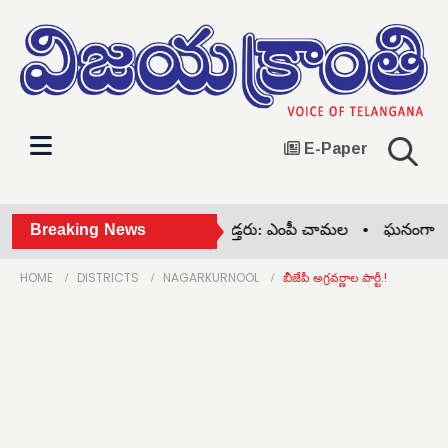
E-Paper
టీఆర్ ప్రజలే నీకు 'జల సమాధి' కడ్తరు: ఎంపీ చామల •
Breaking News
ఘనంగా ఆదివాస
HOME
DISTRICTS
NAGARKURNOOL
బీజేపీ అగ్రవర్ణాల పార్టీ.!