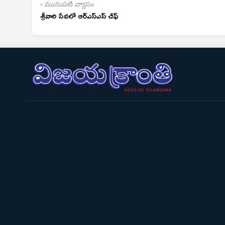
‹ మునుపటి వ్యాసం
శ్రీవారి సేవలో ఆర్ఎస్ఎస్ చీఫ్