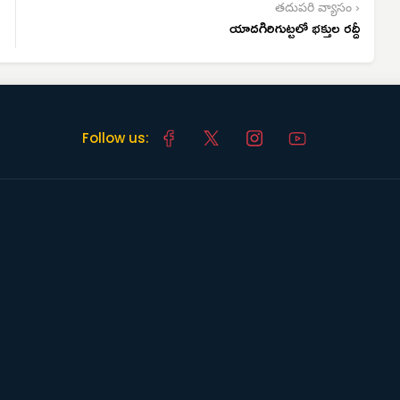
తదుపరి వ్యాసం ›
యాదగిరిగుట్టలో భక్తుల రద్దీ
Follow us: