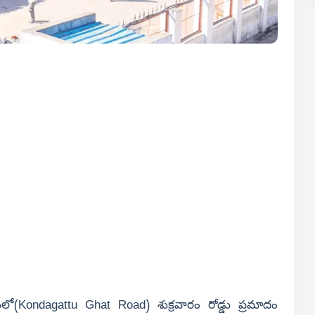
ం
డులో(Kondagattu Ghat Road) శుక్రవారం రోడ్డు ప్రమాదం