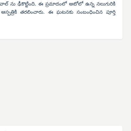
్ వాల్ ను ఢీకొట్టింది. ఈ ప్రమాదంలో ఆటోలో ఉన్న నలుగురికి
 ఆస్పత్రికి తరలించారు. ఈ ఘటనకు సంబంధించిన పూర్తి