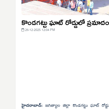
కొండగట్టు ఘాట్ రోడ్డులో ప్రమాద
26-12-2025 12:04 PM
హైదరాబాద్:
జగిత్యాల జిల్లా కొండగట్టు ఘాట్ రోడ్