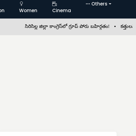
Others
on
Women
Cinema
సిరిసిల్ల జిల్లా కాంగ్రెస్‌లో గ్రూప్ పోరు బహిర్గతం! •
కత్తులన్నీ కటకట