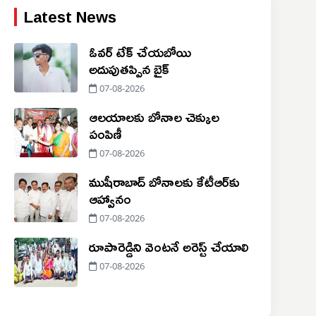
Latest News
ఓవర్ టేక్ చేయబోయి
అదుపుతప్పిన బైక్
07-08-2026
ఆలయాలకు బోనాల చెక్కుల
పంపిణీ
07-08-2026
ముషీరాబాద్ బోనాలకు కేటీఆర్‌కు
ఆహ్వానం
07-08-2026
రూపారెడ్డిని వెంటనే అరెస్ట్ చేయాలి
07-08-2026