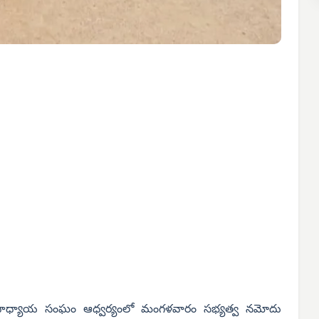
ధ్యాయ సంఘం ఆధ్వర్యంలో మంగళవారం సభ్యత్వ నమోదు