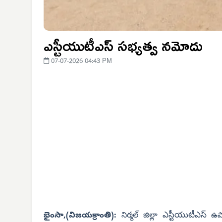
ఎస్టీయుటీఎస్ సభ్యత్వ నమోదు
07-07-2026 04:43 PM
ఎస్టీయుటీఎస్
భైంసా,(విజయక్రాంతి):
నిర్మల్ జిల్లా
ఉపా