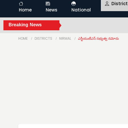
Distric
Home
News
National
Breaking News
HOME
DISTRICTS
NIRMAL
ఎస్టీయుటీఎస్ సభ్యత్వ నమోదు