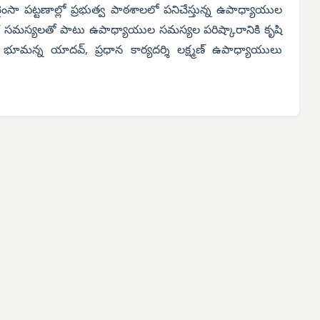
ర్ బైంసా పట్టణాల్లో ప్రభుత్వ పాఠశాలలో పనిచేస్తున్న ఉపాధ్యాయుల
గ సమస్యలతో పాటు ఉపాధ్యాయుల సమస్యల పరిష్కారానికి కృషి
ులు భూమన్న యాదవ్, ప్రధాన కార్యదర్శి లక్ష్మణ్ ఉపాధ్యాయులు