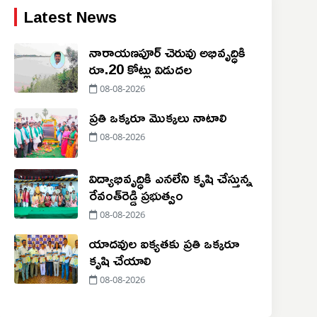
Latest News
నారాయణపూర్ చెరువు అభివృద్ధికి
రూ.20 కోట్లు విడుదల
08-08-2026
ప్రతి ఒక్కరూ మొక్కలు నాటాలి
08-08-2026
విద్యాభివృద్ధికి ఎనలేని కృషి చేస్తున్న
రేవంత్‌రెడ్డి ప్రభుత్వం
08-08-2026
యాదవుల ఐక్యతకు ప్రతి ఒక్కరూ
కృషి చేయాలి
08-08-2026