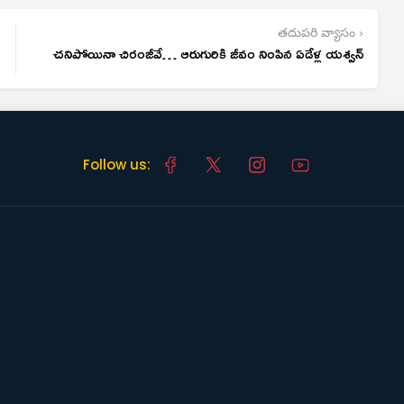
తదుపరి వ్యాసం ›
చనిపోయినా చిరంజీవే… ఆరుగురికి జీవం నింపిన ఏడేళ్ల యశ్వన్
Follow us: