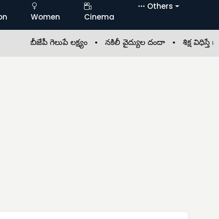
Others
on
Women
Cinema
బీజేపీ గెలుపే లక్ష్యం •
నకిలీ వైద్యుల దందా •
శిక్ష విధిస్తే జీవి