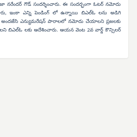
్ రాజా నరేందర్ గౌడ్ సందర్శించారు. ఈ సందర్భంగా ఓటర్ నమోదు
ు, ఇంకా ఎన్ని పెండింగ్ లో ఉన్నాయి బిఎల్ఓ లను అడిగి
ాలను అందజేసి ఎన్యుమరేషన్ పారాలలో నమోదు చేయాలని ప్రజలకు
ి బిఎల్ఓ లకు ఆదేశించారు. ఆయన వెంట 2వ వార్డ్ కౌన్సిలర్