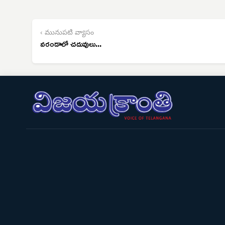
‹ మునుపటి వ్యాసం
వరండాలో చదువులు...