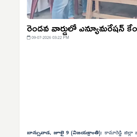
రెండవ వార్డులో ఎన్యూమరేషన్ కేం
09-07-2026 03:22 PM
బాన్సువాడ, జూలై 9 (విజయక్రాంతి):
కామారెడ్డి జిల్ల