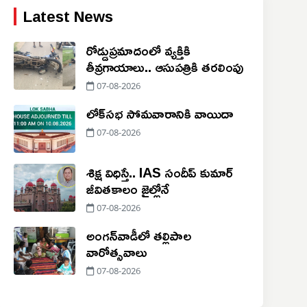
Latest News
రోడ్డుప్రమాదంలో వ్యక్తికి
తీవ్రగాయాలు.. ఆసుపత్రికి తరలింపు
07-08-2026
లోక్‌సభ సోమవారానికి వాయిదా
07-08-2026
శిక్ష విధిస్తే.. IAS సందీప్‌ కుమార్‌
జీవితకాలం జైల్లోనే
07-08-2026
అంగన్‌వాడీలో తల్లిపాల
వారోత్సవాలు
07-08-2026