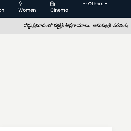
Others
on
Women
Cinema
రోడ్డుప్రమాదంలో వ్యక్తికి తీవ్రగాయాలు.. ఆసుపత్రికి తరలింపు •
లో