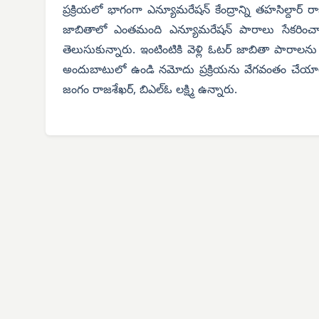
ప్రక్రియలో భాగంగా ఎన్యూమరేషన్ కేంద్రాన్ని తహసిల్దార
జాబితాలో ఎంతమంది ఎన్యూమరేషన్ పారాలు సేకరించార
తెలుసుకున్నారు. ఇంటింటికి వెళ్లి ఓటర్ జాబితా పార
అందుబాటులో ఉండి నమోదు ప్రక్రియను వేగవంతం చేయాలన
జంగం రాజశేఖర్, బిఎల్ఓ లక్ష్మి ఉన్నారు.