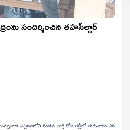
ద్రంను సందర్శించిన తహసీల్దార్
ా బాన్సువాడ పట్టణంలోని రెండవ వార్డ్ కోట గల్లీలో గురువారం సర్