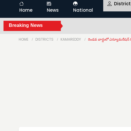
Distric
Home
News
National
Breaking News
HOME
DISTRICTS
KAMAREDDY
రెండవ వార్డులో ఎన్యూమరేషన్ కే