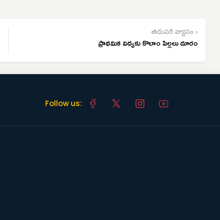
తదుపరి వ్యాసం ›
ప్రాథమిక విద్యకు కొలాం పిల్లలు దూరం
Follow us: