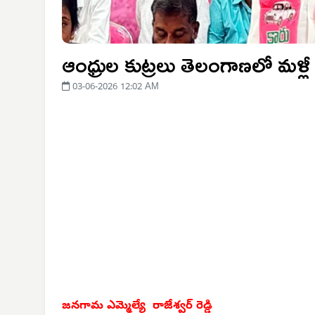
ఆంధ్రుల కుట్రలు తెలంగాణలో మళ్
03-06-2026 12:02 AM
జనగామ ఎమ్మెల్యే రాజేశ్వర్ రెడ్డి