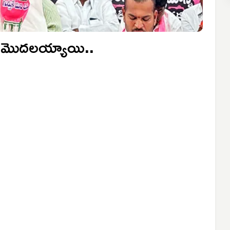
లీ మొదలయ్యాయి..