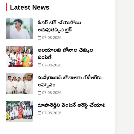
Latest News
ఓవర్ టేక్ చేయబోయి
అదుపుతప్పిన బైక్
07-08-2026
ఆలయాలకు బోనాల చెక్కుల
పంపిణీ
07-08-2026
ముషీరాబాద్ బోనాలకు కేటీఆర్‌కు
ఆహ్వానం
07-08-2026
రూపారెడ్డిని వెంటనే అరెస్ట్ చేయాలి
07-08-2026