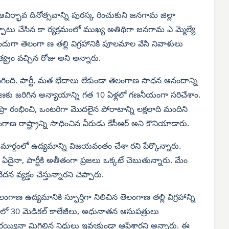
ిర్భావ దినోత్సవాన్ని పురస్క రించుకుని జనగామ జిల్లా
్పాటు చేసిన కా ర్యక్రమంలో ముఖ్య అతిథిగా జనగామ ఎ మ్మెల్యే
 ముందుగా తెలంగా ణ తల్లి విగ్రహానికి పూలమాల వేసి నివాళులు
్య్రం వచ్చిన రోజు అని అన్నారు.
ొంగింది. పార్టీ, మత భేదాలు లేకుండా తెలంగాణ సాధన ఆనందాన్ని
గాణకు జరిగిన అన్యాయాన్ని గత 10 ఏళ్లలో గణనీయంగా సరిచేశాం.
్రా రంభించి, ఒంటరిగా మొదలైన పోరాటాన్ని లక్షలాది మందిని
ణ రాష్ట్రాన్ని సాధించిన వీరుడు కేసీఆర్ అని కొనియాడారు.
మార్గంలో ఉద్యమాన్ని విజయవంతం చేశా రని పేర్కొన్నారు.
ఏదైనా, పార్టీకి అతీతంగా ప్రజలు ఒక్కటే చెబుతున్నారు. మేం
క్తం చేస్తున్నారని చెప్పారు.
ంగాణ ఉద్యమానికి స్ఫూర్తిగా నిలిచిన తెలంగాణ తల్లి విగ్రహాన్ని
్రంలో 30 మెడికల్ కాలేజీలు, అధునాతన ఆసుపత్రులు
ర్తయ్యినా మిగిలిన నిధులు ఇవ్వకుండా ఆపేశారని అన్నారు. ఈ