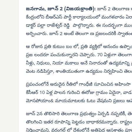
జనగామ, జూన్ 2 (విజయక్రాంతి):
జూన్ 2 తెలంగాణ ఆవ
కేంద్రంలోని బీఆర్‌ఎస్ పార్టీ కార్యాలయంలో మంగళవారం ఏర
డాక్టర్ పల్లా రాజేశ్వర్ రెడ్డి పాల్గొన్నారు. ఈ సందర్భంగా
అర్పించారు. జూన్ 2 అంటే తెలంగా ణ ప్రజలందరికీ స్వాతంత
ఆ రోజున ప్రతి కుటుం బం లో, ప్రతి వ్యక్తిలో ఆనందం ఉప్ప
ప్రజ లందరూ పంచుకున్నారని చెప్పారు. 70 ఏళ్లుగా తెలం
నీళ్లు, నిధులు, నియా మకాలు అనే నినాదంతో ఉద్యమాన్ని ప
వెంట నడిపిస్తూ, శాంతియుతంగా ఉద్యమం నిర్వహించి తెలంగా
ప్రపంచంలోనే అరుదైన రీతిలో గాంధీజీ సూచించిన అహింసా 
కేసీఆర్ 10 ఏళ్ల పాలన గురించి ఈరోజు గ్రామం ఏదైనా, వాడ 
మోసపోయాం& మాయమాటలకు ఓటు వేషమని ప్రజలు ఆవేదన వ్య
జూన్ 2న తొలిసారి తెలంగాణ ప్రభుత్వం ఏర్పడి నప్పటికీ, తెల
తొలగించి ఇతర రూపాన్ని పెట్టడం బాధాకరమన్నారు. రాష్ట
నిర్మించామని, వరంగల్ లో దేశంలోనే అతిపెద్ద ఆసశాతం పూ