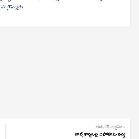
ాల్గొన్నారు.
తదుపరి వ్యాసం ›
హెల్త్ కార్డులపై అపోహలు వద్దు