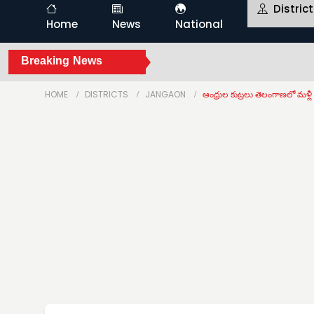
Distric
Home
News
National
Breaking News
HOME
DISTRICTS
JANGAON
ఆంధ్రుల కుట్రలు తెలంగాణలో మళ్