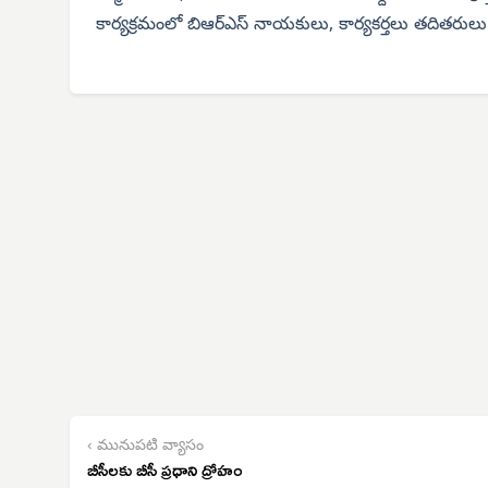
కార్యక్రమంలో బిఆర్‌ఎస్ నాయకులు, కార్యకర్తలు తదితరులు ప
‹ మునుపటి వ్యాసం
బీసీలకు బీసీ ప్రధాని ద్రోహం