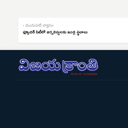
‹ మునుపటి వ్యాసం
ఫ్యూచర్ సిటీలో జర్నలిస్టులకు ఇండ్ల స్థలాలు