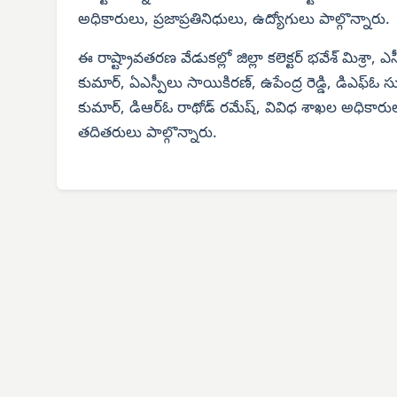
అధికారులు, ప్రజాప్రతినిధులు, ఉద్యోగులు పాల్గొన్నారు.
ఈ రాష్ట్రావతరణ వేడుకల్లో జిల్లా కలెక్టర్ భవేశ్ మిశ్రా, ఎస
కుమార్, ఏఎస్పీలు సాయికిరణ్, ఉపేంద్ర రెడ్డి, డిఎఫ్‌ఓ స
కుమార్, డిఆర్‌ఓ రాథోడ్ రమేష్, వివిధ శాఖల అధికారులు, 
తదితరులు పాల్గొన్నారు.