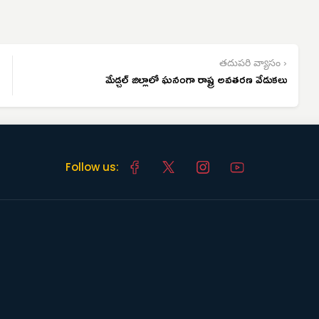
తదుపరి వ్యాసం ›
మేడ్చల్ జిల్లాలో ఘనంగా రాష్ట్ర అవతరణ వేడుకలు
Follow us: