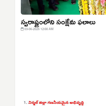
స్వరాష్ట్రంలోని సంక్షేమ ఫలాలు
03-06-2026 12:00 AM
నిర్మల్ జిల్లా గణనీయమైన
అభివృద్ధి