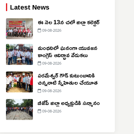
Latest News
ఈ నెల 13న చలో జిల్లా కలెక్టర్
09-08-2026
మంథనిలో ఘనంగా యువజన
కాంగ్రెస్ ఆవిర్భావ వేడుకలు
09-08-2026
పరమేశ్వర్ గౌడ్ కుటుంబానికి
చిన్ననాటి స్నేహితుల చేయూత
09-08-2026
బీజేపీ జిల్లా అధ్యక్షుడికి సన్మానం
09-08-2026