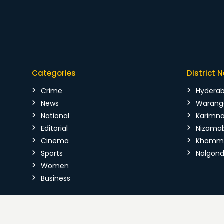
Categories
District 
Crime
Hydera
News
Warang
National
Karimn
Editorial
Nizama
Cinema
Kham
Sports
Nalgon
Women
Business
Copyright © 2