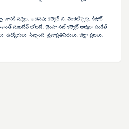
్పీ జానకి షర్మిల, అదనపు కలెక్టర్ బి. వెంకటేశ్వర్లు, కిషోర్
ుశాంత్ సుఖదేవ్ బోబడే, బైంసా సబ్ కలెక్టర్ అజ్మీరా సంకేత్
ఉద్యోగులు, సిబ్బంది, ప్రజాప్రతినిధులు, జిల్లా ప్రజలు,