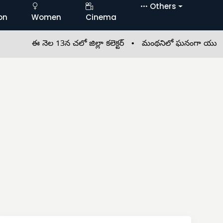
Others
on
Women
Cinema
ఈ నెల 13న చలో జిల్లా కలెక్టర్ •
మంథనిలో ఘనంగా యువజన కాంగ్రె