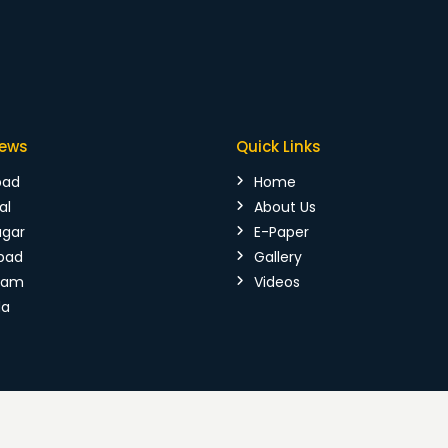
News
Quick Links
bad
Home
al
About Us
agar
E-Paper
bad
Gallery
mam
Videos
da
026 Vijaya Kranthi. All Rights Reserved.
Terms & Conditions
|
P