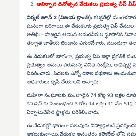
ఆవిర్భావ దినోత్సవ వేడుకలు ప్రభుత్వ చీఫ్ వీ
నిర్మల్ జూన్ 2 (విజయ క్రాంతి):
కలెక్టరేట్లో మంగళ
ఘనంగా జరిగాయి.ఈ వేడుకలకు ప్రభుత్వ విప్ వేముల
అతిథిగా హాజరైన ఆయన అమరవీరుల స్థూపానికి నివాళు
తర్వాత జాతీయ జెండాను ఎగురవేశారు. ముందుగా తెలంగాణ 
ఈ వేడుకలలో భాగంగా, ప్రభుత్వ విప్ జిల్లా ప్రగతికి సంబ
ప్రభుత్వం అమలు పరుస్తున్న వివిధ సంక్షేమ, అభివృద్ధి పథ
వివరించారు. పేదలకు ఎన్నో రకాల పథకాలు అందుతున్నాయ
అధికారులు కృషి చేయాలని అన్నారు.
మహిళా సంఘాలకు మంజూరైన 74 కోట్ల 93 లక్షల రూపాయ
కమిషన్ కు సంబంధించి 3 కోట్ల 94 లక్షల 91 వేల 51
ఏర్పాటుచేసిన స్టాళ్లను పరిశీలించారు.
ఈ వేడుకల్లో భాగంగా పలువురు విద్యార్థులచే ప్రదర్శి
ఆకట్టుకున్నాయి.వేడుకల అనంతరం కలెక్టరేట్ లోని సమ