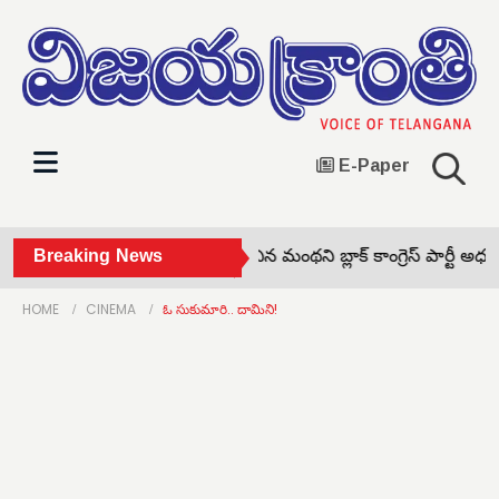
E-Paper
వారాంతపు సంతను ప్రారంభించిన మంథని బ్లాక్ కాంగ్రెస్ పార్టీ అధ్యక్ష
Breaking News
HOME
CINEMA
ఓ సుకుమారి.. దామిని!