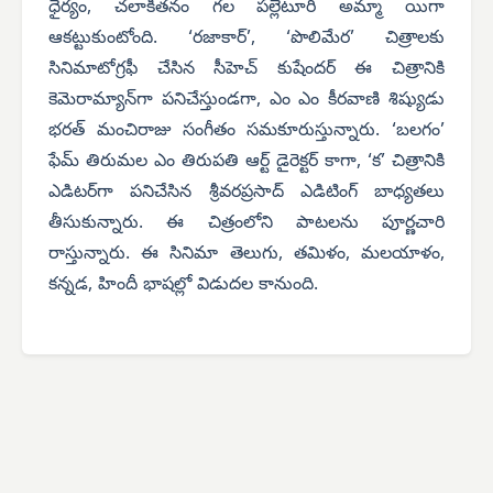
ధైర్యం, చలాకీతనం గల పల్లెటూరి అమ్మా యిగా
ఆకట్టుకుంటోంది. ‘రజాకార్’, ‘పొలిమేర’ చిత్రాలకు
సినిమాటోగ్రఫీ చేసిన సీహెచ్ కుషేందర్ ఈ చిత్రానికి
కెమెరామ్యాన్‌గా పనిచేస్తుండగా, ఎం ఎం కీరవాణి శిష్యుడు
భరత్ మంచిరాజు సంగీతం సమకూరుస్తున్నారు. ‘బలగం’
ఫేమ్ తిరుమల ఎం తిరుపతి ఆర్ట్ డైరెక్టర్ కాగా, ‘క’ చిత్రానికి
ఎడిటర్‌గా పనిచేసిన శ్రీవరప్రసాద్ ఎడిటింగ్ బాధ్యతలు
తీసుకున్నారు. ఈ చిత్రంలోని పాటలను పూర్ణచారి
రాస్తున్నారు. ఈ సినిమా తెలుగు, తమిళం, మలయాళం,
కన్నడ, హిందీ భాషల్లో విడుదల కానుంది.