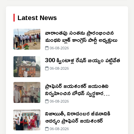
Latest News
వారాంతపు సంతను ప్రారంభించిన
మంథని బ్లాక్ కాంగ్రెస్ పార్టీ అధ్యక్షులు
06-08-2026
300 క్వింటాళ్ల రేషన్ బియ్యం పట్టివేత
06-08-2026
ప్రొఫెసర్ జయశంకర్ జయంతిని
నిర్వహించిన బోధన్ స్వర్ణకార
సంఘం
06-08-2026
నిజాయితీ, నిరాడంబర జీవనానికి
ఆదర్శం ప్రొఫెసర్ జయశంకర్
06-08-2026