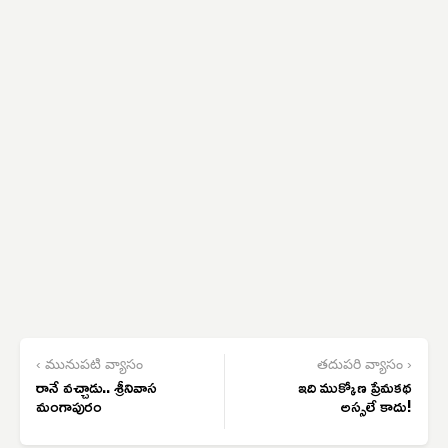
‹ మునుపటి వ్యాసం
తదుపరి వ్యాసం ›
రానే వచ్చాడు.. శ్రీనివాస
ఇది ముక్కోణ ప్రేమకథ
మంగాపురం
అస్సలే కాదు!