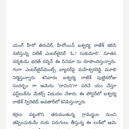
యంగ్ హీరో తిరువీర్, హీరోయిన్ ఐశ్వర్య రాజేశ్ కలిసి
నటిస్తున్న విలేజ్ ఎంటర్‌టైనర్ ‘ఓ.! సుకుమారి’. నూతన
దర్శకుడు భరత్ దర్శన్ ఈ సినిమా ను రూపొందిస్తున్నారు.
గంగా ఎంటర్‌టైన్‌మెంట్స్ బ్యానర్‌పై మహేశ్వరరెడ్డి మూలి
నిర్మిస్తున్నారు. శనివారం ఐశ్వర్య రాజేశ్ పుట్టినరోజు
సందర్భం గా ఆమెను ‘దామిని’గా పరిచే యం చేస్తూ
ఫస్ట్‌లుక్‌ను మేకర్స్ విడుదల చేశారు. ఈ పోస్టర్‌లో ఐశ్వర్య
రాజేశ్ స్పిరిటెడ్ అవతార్‌లో కనిపిస్తున్నారు.
కర్రలు పట్టుకొని తరుముతున్న గ్రామస్థుల నుంచి
తప్పించుకునేం దుకు పరుగులు తీస్తున్న ఈ లుక్‌లో ఆమె