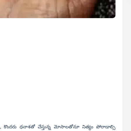
 కాదు, కొందరు ధనాశతో చేస్తున్న మోసాలతోనూ నిత్యం పోరాడాల్సి