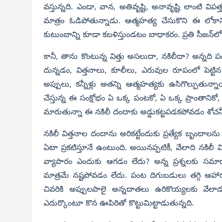
వస్తున్నది. ఎండా, వాన, అతివృష్టి, అనావృష్టి లాంటి వి
మాత్రం ఓడిపోతున్నాడు. ఆత్మహత్య చేసుకొని ఈ లోకాన్న
కుటుంబాన్ని కూడా కబళిస్తుండటం బాధాకరం. ప్రతి సీజన్‌లో
కానీ, తాను కొంటున్న విత్తు అసలుదా, నకిలీదా? అన్నది ప
దున్నడం, విత్తనాలు, కూలీలు, ఎరువుల రూపంలో పెట్టిన ప
అప్పులు, కన్నీళ్లు అతన్ని ఆత్మహత్యకు ఉసిగొల్పుతున్న
చేస్తున్న ఈ సంక్షోభం ఏ ఒక్క పంటకో, ఏ ఒక్క ప్రాంతానిక
మారుతున్నా ఈ నకిలీ దందాకు అడ్డుకట్టపడకపోవడం శోచ
నకిలీ విత్తనాల దందాను అరికట్టేందుకు ప్రత్యేక బృందాలన
ఏటా ప్రకటిస్తూనే ఉంటుంది. అయినప్పటికీ, వేలాది నకి
వ్యాపారం ఎందుకు ఆగడం లేదు? అన్న ప్రశ్నలకు సమాధానం
మాత్రమే నష్టపోవడం లేదు. పంట దిగుబడులు తగ్గి ఆహార కొ
చివరికి అప్పులపాలై అన్నదాతలు ఉరికొయ్యలకు వేలాడ
ఎదుర్కొంటూ కొన ఊపిరితో కొట్టుమిట్టాడుతున్నది.