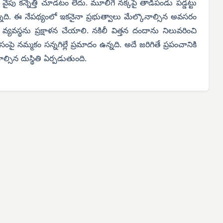
ు కన్నెత్తి చూడటం లేదు. మూలిగే నక్కపై తాడిపండు పడ్డట్టు
తున్నది. ఈ నేపథ్యంలో ఇకనైనా ప్రభుత్వాలు మేల్కొనాల్సిన అవసరం
్యవస్థను ప్రక్షాళన చేయాలి. నకిలీ విత్తన దందాను నిలువరించి
ంపై నమ్మకం సన్నగిల్లే ప్రమాదం ఉన్నది. అదే జరిగితే ప్రపంచానికి
్సిన దుస్థితి ఏర్పడుతుంది.