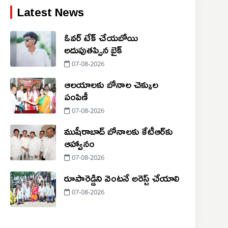
Latest News
ఓవర్ టేక్ చేయబోయి
అదుపుతప్పిన బైక్
07-08-2026
ఆలయాలకు బోనాల చెక్కుల
పంపిణీ
07-08-2026
ముషీరాబాద్ బోనాలకు కేటీఆర్‌కు
ఆహ్వానం
07-08-2026
రూపారెడ్డిని వెంటనే అరెస్ట్ చేయాలి
07-08-2026