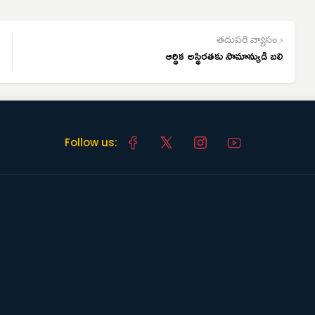
తదుపరి వ్యాసం ›
ఆర్థిక అస్థిరతకు సామాన్యుడి బలి
Follow us: