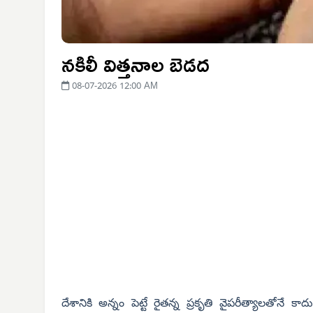
నకిలీ విత్తనాల బెడద
08-07-2026 12:00 AM
దేశానికి అన్నం పెట్టే రైతన్న ప్రకృతి వైపరీత్యాలతోనే