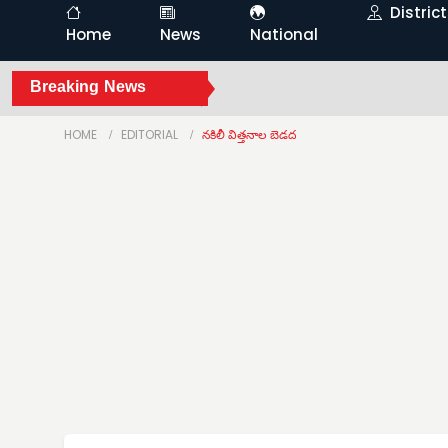
Distric
Home
News
National
Breaking News
HOME
EDITORIAL
నకిలీ విత్తనాల బెడద