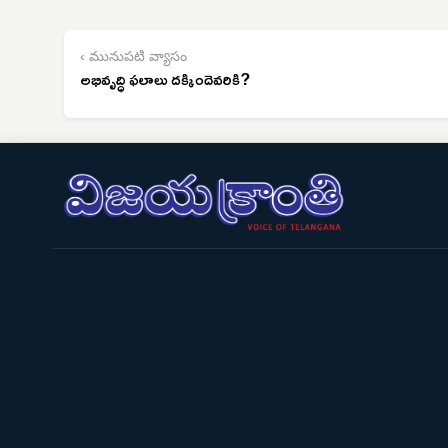
‹ మునుపటి వ్యాసం
అభివృద్ధి ఫలాలు దక్కిందెవరికి?