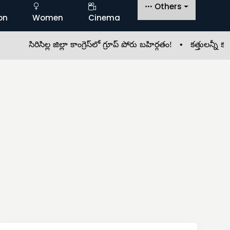
Others
on
Women
Cinema
సిరిసిల్ల జిల్లా కాంగ్రెస్‌లో గ్రూప్ పోరు బహిర్గతం! •
కత్తులన్నీ కటకటా.. న