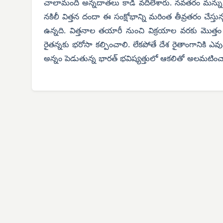
చాలామంది అన్నదాతలు కాడి వదిలేశారు. నవతరం మన్ను వైప
నకిలీ విత్తన దందా ఈ సంక్షోభాన్ని మరింత తీవ్రతరం చేస్
ఉన్నది. విత్తనాల తయారీ నుంచి విక్రయాల వరకు మొత్తం వ
రైతన్నకు భరోసా కల్పించాలి. లేకపోతే దేశ రైతాంగానికి ఎవుస
అన్నం పెడుతున్న భారత్ భవిష్యత్తులో ఆకలితో అలమటించాల