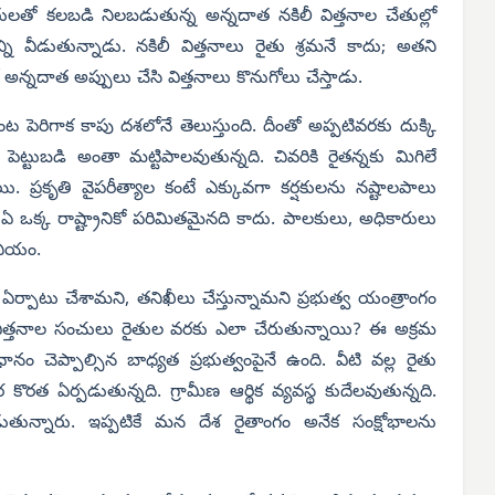
పత్తులతో కలబడి నిలబడుతున్న అన్నదాత నకిలీ విత్తనాల చేతుల్లో
ి వీడుతున్నాడు. నకిలీ విత్తనాలు రైతు శ్రమనే కాదు; అతని
 అన్నదాత అప్పులు చేసి విత్తనాలు కొనుగోలు చేస్తాడు.
ంట పెరిగాక కాపు దశలోనే తెలుస్తుంది. దీంతో అప్పటివరకు దుక్కి
ెట్టుబడి అంతా మట్టిపాలవుతున్నది. చివరికి రైతన్నకు మిగిలే
ాయి. ప్రకృతి వైపరీత్యాల కంటే ఎక్కువగా కర్షకులను నష్టాలపాలు
ో, ఏ ఒక్క రాష్ట్రానికో పరిమితమైనది కాదు. పాలకులు, అధికారులు
నీయం.
ు ఏర్పాటు చేశామని, తనిఖీలు చేస్తున్నామని ప్రభుత్వ యంత్రాంగం
లీ విత్తనాల సంచులు రైతుల వరకు ఎలా చేరుతున్నాయి? ఈ అక్రమ
 చెప్పాల్సిన బాధ్యత ప్రభుత్వంపైనే ఉంది. వీటి వల్ల రైతు
రత ఏర్పడుతున్నది. గ్రామీణ ఆర్థిక వ్యవస్థ కుదేలవుతున్నది.
ుతున్నారు. ఇప్పటికే మన దేశ రైతాంగం అనేక సంక్షోభాలను