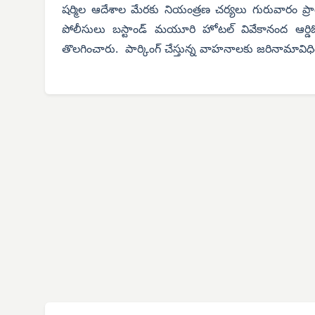
షర్మిల ఆదేశాల మేరకు నియంత్రణ చర్యలు గురువారం ప్రారం
పోలీసులు బస్టాండ్ మయూరి హోటల్ వివేకానంద ఆర్డిఓ ఆఫ
తొలగించారు. పార్కింగ్ చేస్తున్న వాహనాలకు జరినామావిధి