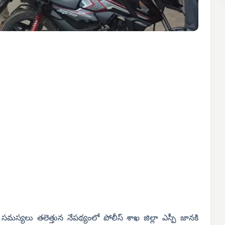
ిక్ సమస్యలు తలెత్తున నేపథ్యంలో పోలీస్ శాఖ జిల్లా ఎస్పీ జానకి