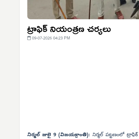
ట్రాఫిక్ నియంత్రణ చర్యలు
09-07-2026 04:23 PM
నిర్మల్ జులై 9 (విజయ
క్రాంతి):
నిర్మల్ పట్టణంలో ట్రాఫ