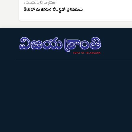
‹ మునుపటి వ్యాసం
డీఈవో ను కలిసిన టీఎన్జీవో ప్రతినిధులు