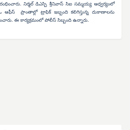
భించారు. నిర్మల్ డిఎస్పి శ్రీనివాస్ సిఐ సమ్మయ్య ఆధ్వర్యంలో
ీస్ ప్రాంతాల్లో ట్రాఫిక్ ఇబ్బంది కలిగిస్తున్న దుకాణాలను
ంచారు. ఈ కార్యక్రమంలో పోలీస్ సిబ్బంది ఉన్నారు.