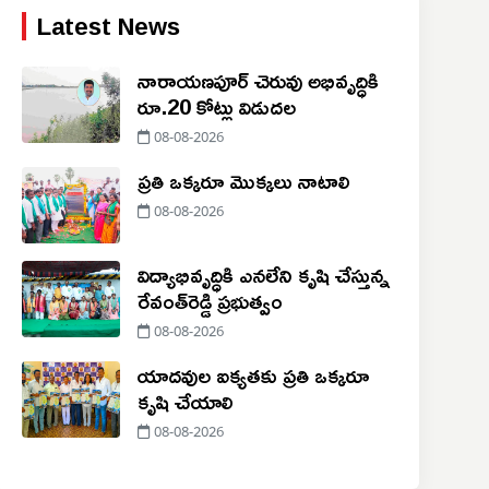
Latest News
నారాయణపూర్ చెరువు అభివృద్ధికి
రూ.20 కోట్లు విడుదల
08-08-2026
ప్రతి ఒక్కరూ మొక్కలు నాటాలి
08-08-2026
విద్యాభివృద్ధికి ఎనలేని కృషి చేస్తున్న
రేవంత్‌రెడ్డి ప్రభుత్వం
08-08-2026
యాదవుల ఐక్యతకు ప్రతి ఒక్కరూ
కృషి చేయాలి
08-08-2026