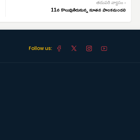
తదుపరి వ్యాసం ›
11న కొలువుతీరునున్న నూతన పాలకమండలి
Follow us: