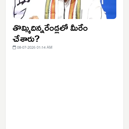
తొమ్మిదిన్నరేండ్లలో మీరేం
చేశారు?
08-07-2026 01:14 AM