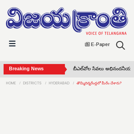
E-Paper
దళితుల ఇండ్లను కూల్చొద్దు •
Breaking News
బీఎల్‌వోల సేవలు అభినందనీయం •
HOME
DISTRICTS
HYDERABAD
తొమ్మిదిన్నరేండ్లలో మీరేం చేశారు?