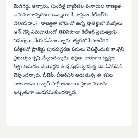
మేడిగడ్డ, అన్నారం, సుందిళ్ల బ్యారేజీల పునాదుల నాణ్యత
అనుమానాస్పదంగా ఉన్నాయనే వాస్తవం కేటీఆర్‌కు
తెలియదా..? నాణ్యతా లోపంతో ఉన్న ప్రాజెక్టులో పంపులు
ఆన్ చేస్తే ఏమవుతుందో తెలిసికూడా కేటీఆర్ ప్రభుత్వంపై
విమర్శలు చేయడమేంటన్నారు. త్వరలోనే సాంకేతిక
పరీక్షలతో ప్రాజెక్టు పునరుద్ధరణ పనులు చేపట్టేందుకు కాంగ్రెస్
ప్రభుత్వం కృషి చేస్తుందన్నారు. భద్రతా కారణాల దృష్ట్యా
నీళ్లు విడుదల చేయొద్దని కేంద్ర ప్రభుత్వ సంస్థ ఎన్‌డీఎస్‌ఏనే
చెప్పిందన్నారు. బీజేపీ, బీఆర్‌ఎస్ ఆడుతున్న ఈ కపట
నాటకాలను కాంగ్రెస్ పార్టీ తెలంగాణ ప్రజల ముందు
ఖచ్చితంగా ఎండగడుతుందన్నారు.