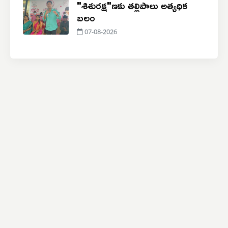
"శిశురక్ష"ణకు తల్లిపాలు అత్యధిక
బలం
07-08-2026