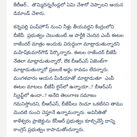
కేటీఆర్.. తొమ్మిదిన్నరేండ్లలో ఏమి చేశారో చెప్పాలని ఆయన
డిమాండ్ చేశారు.
కన్నెపల్లి పంప్‌హౌస్ నుంచి నీళ్లు తీయవద్దని కేంద్రంలోని
బీజేపీ ప్రభుత్వం చెబుతుంటే..ఆ పార్టీకి చెందిన ఎంపీ ఈటల
రాజేందర్ మాత్రం అందుకు విరుద్దంగా మాట్లాడుతున్నారని
మహేష్‌కుమార్‌గౌడ్ పేర్కొన్నారు. ఈటల రాజేందర్ బీజేపీ
నేతలా మాట్లాడుతున్నారో, లేక బీఆర్‌ఎస్ ఏజెంట్‌గా
మాట్లాడుతున్నారో ప్రజలకే అర్థం కావడం లేదన్నారు.
మంగళవారం ఆయన మీడియాతో మాట్లాడుతూ ఎంపీ
ఈటల మాటలు బీజేపీ లైన్‌లో ఉన్నాయా..? బీఆర్‌ఎస్
స్క్రిప్ట్‌లో ఉందా..? అనేది తెలంగాణ సమాజం
గమనిస్తోందని, బీఆర్‌ఎస్, బీజేపీలు రెండూ ఒకటేనని తాము
మొదటి నుంచి చెప్తూనే ఉన్నామన్నారు. అవినీతితో
కాళేశ్వరం ప్రాజెక్టును కేసీఆర్ ప్రభుత్వం కూల్చివేస్తే దాన్ని
కాంగ్రెస్ ప్రభుత్వం కాపాడుతోందన్నారు.