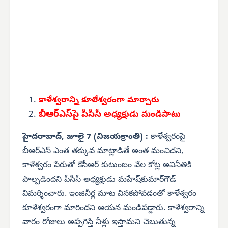
కాళేశ్వరాన్ని కూలేశ్వరంగా మార్చారు
బీఆర్‌ఎస్‌పై పీసీసీ
అధ్యక్షుడు మండిపాటు
హైదరాబాద్, జూలై 7 (విజయక్రాంతి) :
కాళేశ్వరంపై
బీఆర్‌ఎస్ ఎంత తక్కువ మాట్లాడితే అంత మంచిదని,
కాళేశ్వరం పేరుతో కేసీఆర్ కుటుంబం వేల కోట్ల అవినీతికి
పాల్పడిందని పీసీసీ అధ్యక్షుడు మహేష్‌కుమార్‌గౌడ్
విమర్శించారు. ఇంజినీర్ల మాట వినకపోవడంతో కాళేశ్వరం
కూళేశ్వరంగా మారిందని ఆయన మండిపడ్డారు. కాళేశ్వరాన్ని
వారం రోజులు అప్పగిస్తే నీళ్లు ఇస్తామని చెబుతున్న