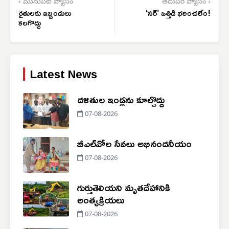
‹ మునుపటి వ్యాసం
తదుపరి వ్యాసం ›
రైతులకు ఇబ్బందులు
‘సర్’ ఒత్తిడి భరించలేం!
కలగొద్దు
Latest News
దళితుల ఇండ్లను కూల్చొద్దు
07-08-2026
బీఎల్‌వోల సేవలు అభినందనీయం
07-08-2026
గుర్తుతెలియని మృతదేహానికి
అంత్యక్రియలు
07-08-2026