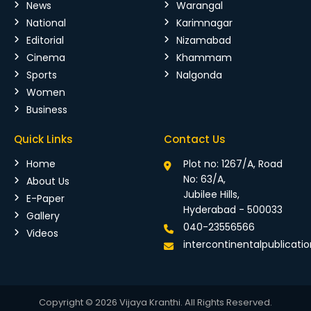
News
Warangal
National
Karimnagar
Editorial
Nizamabad
Cinema
Khammam
Sports
Nalgonda
Women
Business
Quick Links
Contact Us
Home
Plot no: 1267/A, Road
No: 63/A,
About Us
Jubilee Hills,
E-Paper
Hyderabad - 500033
Gallery
040-23556566
Videos
intercontinentalpublicat
Copyright © 2026 Vijaya Kranthi. All Rights Reserved.