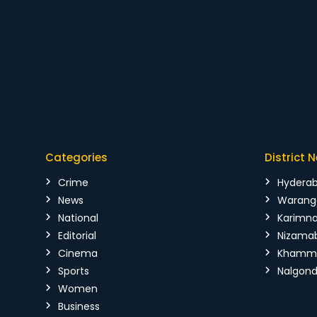
Categories
District 
Crime
Hydera
News
Warang
National
Karimn
Editorial
Nizama
Cinema
Kham
Sports
Nalgon
Women
Business