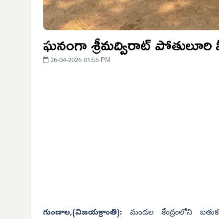
ఘనంగా శ్రీమద్విరాట్ పోతులూరి వీ
26-04-2026 01:56 PM
గుండాల,(విజయక్రాంతి):
మండల కేంద్రంలోని బతుకమ్మ