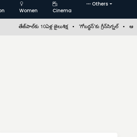
Others
on
Women
Cinema
తేజ్‌పాల్‌కు 10ఏళ్ల జైలుశిక్ష •
‘గోబర్ధన్’కు గ్రీన్‌సిగ్నల్ •
ఆధార్ లేక..