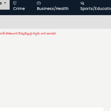
ts
Crime
Business/Health
Sports/Educati
రాట్ పోతులూరి వీరబ్రహ్మేంద్ర స్వామి వారి ఆరాధన