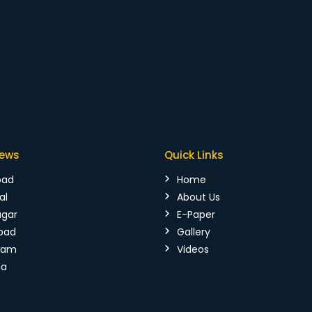
News
Quick Links
bad
Home
al
About Us
agar
E-Paper
bad
Gallery
mam
Videos
da