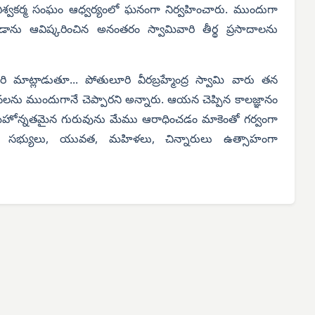
ల విశ్వకర్మ సంఘం ఆధ్వర్యంలో ఘనంగా నిర్వహించారు. ముందుగా
ండాను ఆవిష్కరించిన అనంతరం స్వామివారి తీర్థ ప్రసాదాలను
 మాట్లాడుతూ... పోతులూరి వీరబ్రహ్మేంద్ర స్వామి వారు తన
ంఘటనలను ముందుగానే చెప్పారని అన్నారు. ఆయన చెప్పిన కాలజ్ఞానం
మహోన్నతమైన గురువును మేము ఆరాధించడం మాకెంతో గర్వంగా
 సభ్యులు, యువత, మహిళలు, చిన్నారులు ఉత్సాహంగా