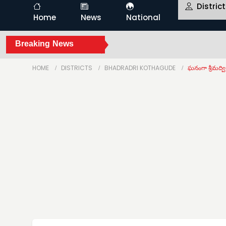
Distric
Home
News
National
Breaking News
HOME
DISTRICTS
BHADRADRI KOTHAGUDE
ఘనంగా శ్రీమద్వి