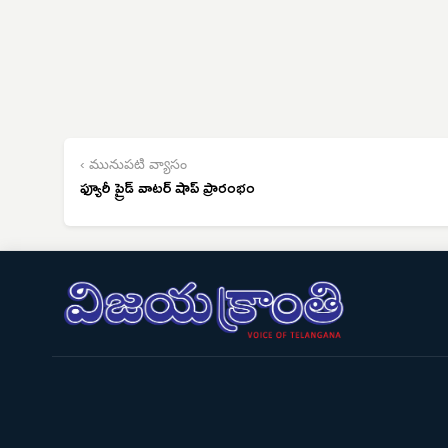
‹ మునుపటి వ్యాసం
ఫ్యూరీ ప్రైడ్ వాటర్ షాప్ ప్రారంభం