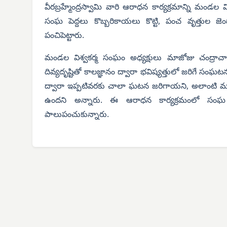
వీరబ్రహ్మేంద్రస్వామి వారి ఆరాధన కార్యక్రమాన్ని మండ
సంఘ పెద్దలు కొబ్బరికాయలు కొట్టి, పంచ వృత్తుల జె
పంచిపెట్టారు.
మండల విశ్వకర్మ సంఘం అధ్యక్షులు మాజోజు చంద్రాచారి
దివ్యదృష్టితో కాలజ్ఞానం ద్వారా భవిష్యత్తులో జరిగే స
ద్వారా ఇప్పటివరకు చాలా ఘటన జరిగాయని, అలాంటి 
ఉందని అన్నారు. ఈ ఆరాధన కార్యక్రమంలో సంఘ
పాలుపంచుకున్నారు.