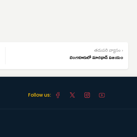
తదుపరి వ్యాసం ›
బెంగళూరులో మారథాన్ విజయం
Follow us: