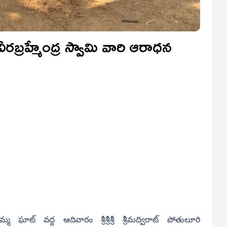
రబ్రహ్మేంద్ర స్వామి వారి ఆరాధన
 ఘాట్ వద్ద ఆదివారం శ్రీశ్రీశ్రీ శ్రీమద్విరాట్ పోతులూరి