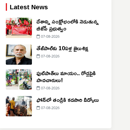
Latest News
దేశాన్ని సంక్షోభంలోకి నెడుతున్న
బీజేపీ ప్రభుత్వం
07-08-2026
తేజ్‌పాల్‌కు 10ఏళ్ల జైలుశిక్ష
07-08-2026
ఫుట్‌పాత్‌లు మాయం.. రోడ్లపైకి
పాదచారులు!
07-08-2026
ఫోన్‌లో తండ్రికి కడసారి వీడ్కోలు
07-08-2026