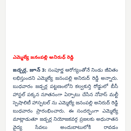
ఎమ్మెల్యే జనంపల్లి అనిరుధ్ రెడ్డి
జడ్చర్ల, జూన్ 3:
సంపూర్ణ ఆరోగ్యంతోనే నిండు జీవితం
లభిస్తుందని ఎమ్మెల్యే జనంపల్లి అనిరుద్ రెడ్డి అన్నారు.
బుధవారం జడ్చర్ల పట్టణంలోని కల్వకుర్తి రోడ్డులో బీసీ
హాస్టల్ పక్కన నూతనంగా ఏర్పాటు చేసిన నోవాస్ మల్టీ
స్పెషాలిటీ హాస్పటల్ ను ఎమ్మెల్యే జనంపల్లి అనిరుద్ రెడ్డి
బుధవారం ప్రారంభించారు. ఈ సందర్భంగా ఎమ్మెల్యే
మాట్లాడుతూ జడ్చర్ల నియోజకవర్గ ప్రజలకు అధునాతన
వైద్య సేవలు అందుబాటులోకి రావడం