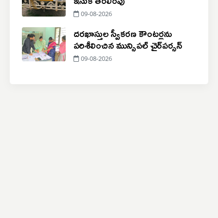
09-08-2026
దరఖాస్తుల స్వీకరణ కౌంటర్లను
పరిశీలించిన మున్సిపల్ చైర్‌పర్సన్
09-08-2026