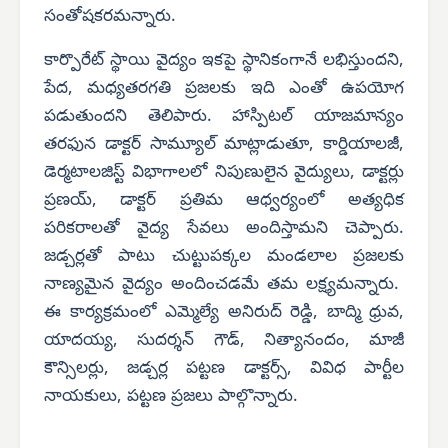
సంతోషకరమన్నారు.
కార్పొరేట్ స్థాయి వైద్యం ఇకపై స్థానికంగానే లభిస్తుందని,
పేద, మధ్యతరగతి ప్రజలకు ఇది ఎంతో ఉపయోగ
పడుతుందని తెలిపారు. హాస్పిటల్ యాజమాన్యం
తరఫున డాక్టర్ సామ్యూల్ మాట్లాడుతూ, కార్డియాలజీ,
డెర్మటాలజిస్ట్ విభాగాలలో నిపుణులైన వైద్యులు, డాక్టర్లు
ప్రణయ్, డాక్టర్ ప్రతిమ ఆధ్వర్యంలో అత్యధిక
పరికరాలతో వైద్య సేవలు అందిస్తామని చెప్పారు.
జడ్చర్లతో పాటు చుట్టుపక్కల మండలాల ప్రజలకు
నాణ్యమైన వైద్యం అందించడమే తమ లక్ష్యమన్నారు.
ఈ కార్యక్రమంలో ఎమ్మెల్యే అనిరుద్ రెడ్డి, బాద్మి ధ్రువ,
యాదయ్య, సుదర్శన్ గౌడ్, నిత్యానందం, మాజీ
కౌన్సిలర్లు, జడ్చర్ల పట్టణ డాక్టర్స్, వివిధ పార్టీల
నాయకులు, పట్టణ ప్రజలు పాల్గొన్నారు.