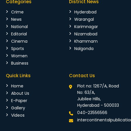
Categories
District News
Crime
Hyderabad
News
Warangal
National
Karimnagar
Editorial
Nizamabad
Cinema
Khammam
Sports
Nalgonda
Women
Business
Quick Links
Contact Us
Home
Plot no: 1267/A, Road
No: 63/A,
About Us
Jubilee Hills,
E-Paper
Hyderabad - 500033
Gallery
040-23556566
Videos
intercontinentalpublicat