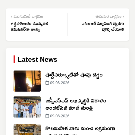
‹ మునుపటి వ్యాసం
తదుపరి వ్యాసం ›
గడ్డపోతారం మున్సిపల్
ఎస్‌ఐఆర్ మ్యాపింగ్ త్వరగా
కమిషనర్‌గా తాన్య
పూర్తి చేయాలి
Latest News
షార్ట్‌సర్క్యూట్‌తో షాపు దగ్ధం
09-08-2026
జడ్పీఎస్ఎస్ అభివృద్ధికి విరాళం
అందజేసిన మాజీ మంత్రి
09-08-2026
కొలనుపాక వాగు నుంచి అక్రమంగా
ఇసుక తరలింపు