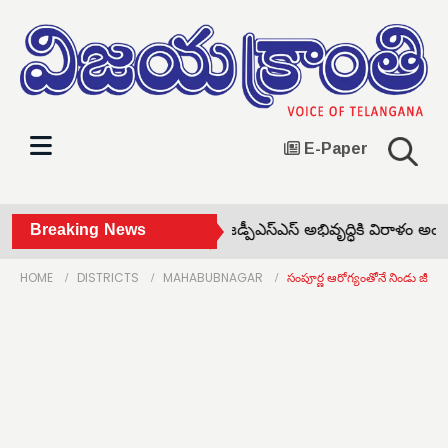
E-Paper
ర్ట్‌సర్క్యూట్‌తో షాపు దగ్ధం •
Breaking News
జడ్పీఎస్ఎస్ అభివృద్ధికి విరాళం అందజే
HOME
DISTRICTS
MAHABUBNAGAR
సంపూర్ణ ఆరోగ్యంతోనే నిండు జీవిత