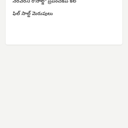
నెరవేరని రొనాల్డో ప్రపంచకప్ కల
ఫిల్ సాల్ట్ మెరుపులు