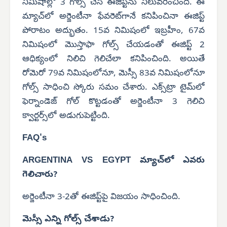
నిమిషాల్లో 3 గోల్స్ చేసి ఈజిప్ట్‌ను నిలువరించింది. ఈ
మ్యాచ్‌లో అర్జెంటీనా ఫేవరెట్‌గానే కనిపించినా ఈజిప్ట్
పోరాటం అద్భుతం. 15వ నిమిషంలో ఇబ్రహీం, 67వ
నిమిషంలో మొస్తాఫా గోల్స్ చేయడంతో ఈజిప్ట్ 2
ఆధిక్యంలో నిలిచి గెలిచేలా కనిపించింది. అయితే
రోమెరో 79వ నిమిషంలోనూ, మెస్సీ 83వ నిమిషంలోనూ
గోల్స్ సాధించి స్కోరు సమం చేశారు. ఎక్స్‌ట్రా టైమ్‌లో
ఫెర్నాండెజ్ గోల్ కొట్టడంతో అర్జెంటీనా 3 గెలిచి
క్వార్టర్స్‌లో అడుగుపెట్టింది.
FAQ's
ARGENTINA VS EGYPT మ్యాచ్‌లో ఎవరు
గెలిచారు?
అర్జెంటీనా 3-2తో ఈజిప్ట్‌పై విజయం సాధించింది.
మెస్సీ ఎన్ని గోల్స్ చేశాడు?