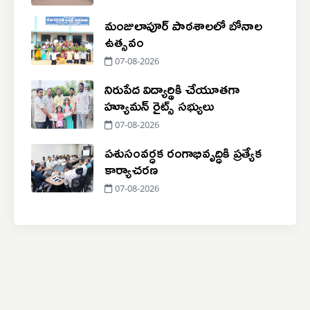
మంజులాపూర్ పాఠశాలలో బోనాల
ఉత్సవం
07-08-2026
నిరుపేద విద్యార్థికి చేయూతగా
హ్యూమన్ రైట్స్ సభ్యులు
07-08-2026
పశుసంవర్ధక రంగాభివృద్ధికి ప్రత్యేక
కార్యాచరణ
07-08-2026