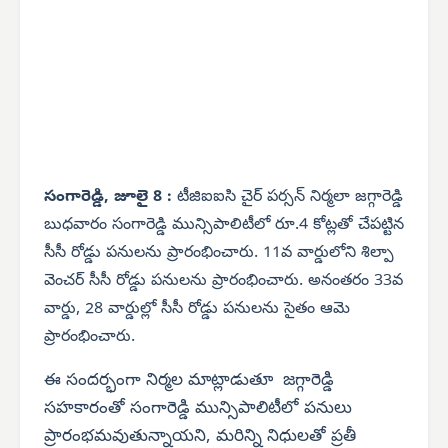
సంగారెడ్డి, జూలై 8 :
టీజిఐఐసి చైర్ పర్సన్ నిర్మలా జగ్గారెడ్డి
బుధవారం సంగారెడ్డి మున్సిపాలిటీలో రూ.4 కోట్లతో చేపట్టిన
సీసీ రోడ్డు పనులను ప్రారంభించారు. 11వ వార్డులోని శిల్పా
వెంచర్ సీసీ రోడ్డు పనులను ప్రారంభించారు. అనంతరం 33వ
వార్డు, 28 వార్డుల్లో సీసీ రోడ్డు పనులను సైతం ఆమె
ప్రారంభించారు.
ఈ సందర్భంగా నిర్మల మాట్లాడుతూ జగ్గారెడ్డి
సహకారంతో సంగారెడ్డి మున్సిపాలిటీలో పనులు
ప్రారంభమవుతున్నాయని, మరిన్ని నిధులతో ప్రతీ