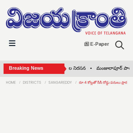
E-Paper
నల్ల బ్యాడ్జీలతో ఉపాధ్యాయుల నిరసన •
Breaking News
మంజులాపూర్ పాఠశాలల
HOME
DISTRICTS
SANGAREDDY
రూ.4 కోట్లతో సీసీ రోడ్డు పనులు ప్రారంభ