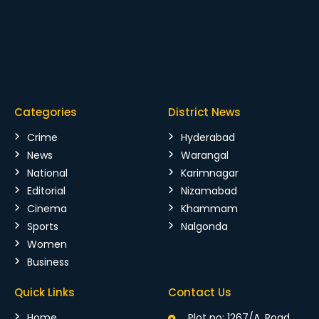
Categories
District News
Crime
Hyderabad
News
Warangal
National
Karimnagar
Editorial
Nizamabad
Cinema
Khammam
Sports
Nalgonda
Women
Business
Quick Links
Contact Us
Home
Plot no: 1267/A, Road