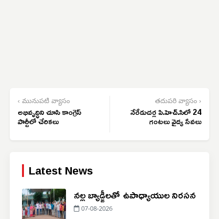
‹ మునుపటి వ్యాసం
తదుపరి వ్యాసం ›
అభివృద్ధిని చూసి కాంగ్రెస్
నేరేడుచర్ల పి.హెచ్.సిలో 24
పార్టీలో చేరికలు
గంటలు వైద్య సేవలు
Latest News
నల్ల బ్యాడ్జీలతో ఉపాధ్యాయుల నిరసన
07-08-2026