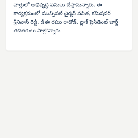
వార్డులో అభివృద్ధి పనులు చేస్తామన్నారు. ఈ
కార్యక్రమంలో మున్సిపల్ చైర్మన్ వనిత, కమిషనర్
శ్రీనివాస్ రెడ్డి, డీఈ రఘు రాథోడ్, బ్లాక్ ప్రెసిడెంట్ జార్జ్
తదితరులు పాల్గొన్నారు.