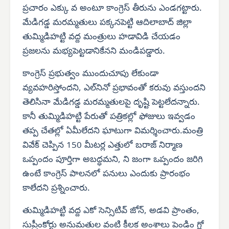
ప్రచారం ఎక్కు వ అంటూ కాంగ్రెస్ తీరును ఎండగట్టారు.
మేడిగడ్డ మరమ్మతులు పక్కనపెట్టి ఆదిలాబాద్ జిల్లా
తుమ్మిడిహట్టి వద్ద మంత్రులు హడావిడి చేయడం
ప్రజలను మభ్యపెట్టడానికేనని మండిపడ్డారు.
కాంగ్రెస్ ప్రభుత్వం ముందుచూపు లేకుండా
వ్యవహరిస్తోందని, ఎల్‌నినో ప్రభావంతో కరువు వస్తుందని
తెలిసినా మేడిగడ్డ మరమ్మతులపై దృష్టి పెట్టలేదన్నారు.
కానీ తుమ్మిడిహట్టి పేరుతో పత్రికల్లో ఫోజులు ఇవ్వడం
తప్ప చేతల్లో ఏమీలేదని ఘాటుగా విమర్శించారు.మంత్రి
వివేక్ చెప్పిన 150 మీటర్ల ఎత్తులో బరాజ్ నిర్మాణ
ఒప్పందం పూర్తిగా అబద్ధమని, ని జంగా ఒప్పందం జరిగి
ఉంటే కాంగ్రెస్ పాలనలో పనులు ఎందుకు ప్రారంభం
కాలేదని ప్రశ్నించారు.
తుమ్మిడిహట్టి వద్ద ఎకో సెన్సిటివ్ జోన్, అడవి ప్రాంతం,
సుప్రీంకోర్టు అనుమతుల వంటి కీలక అంశాలు పెండిం గ్లో