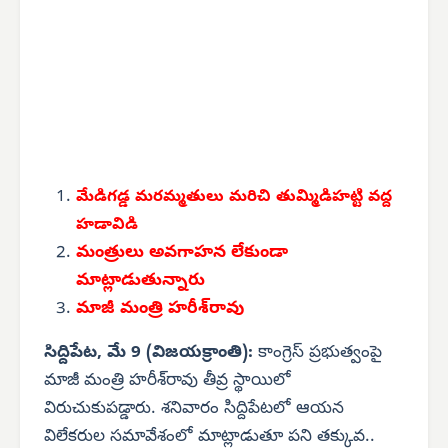
మేడిగడ్డ మరమ్మతులు మరిచి తుమ్మిడిహట్టి వద్ద
హడావిడి
మంత్రులు అవగాహన లేకుండా
మాట్లాడుతున్నారు
మాజీ మంత్రి హరీశ్‌రావు
సిద్దిపేట, మే 9 (విజయక్రాంతి):
కాంగ్రెస్ ప్రభుత్వంపై
మాజీ మంత్రి హరీశ్‌రావు తీవ్ర స్థాయిలో
విరుచుకుపడ్డారు. శనివారం సిద్దిపేటలో ఆయన
విలేకరుల సమావేశంలో మాట్లాడుతూ పని తక్కువ..