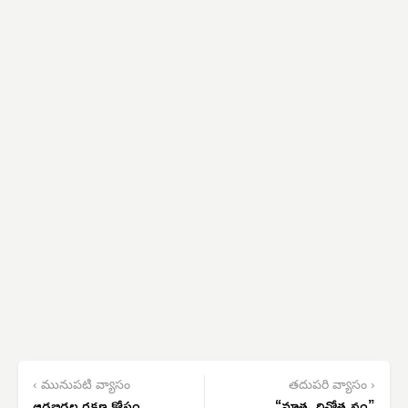
‹ మునుపటి వ్యాసం
తదుపరి వ్యాసం ›
ఆడబిడ్డల రక్షణ కోసం
“మాతృ దినోత్సవం”