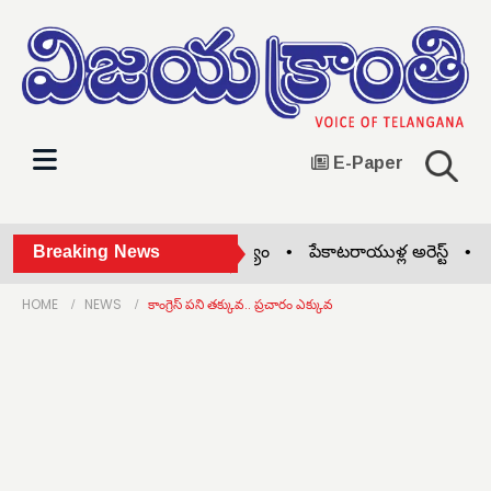
E-Paper
వెల్దుర్తి మండల అభివృద్ధి నా లక్ష్యం •
Breaking News
పేకాటరాయుళ్ల అరెస్ట్ •
షాద్‌
HOME
NEWS
కాంగ్రెస్ పని తక్కువ.. ప్రచారం ఎక్కువ