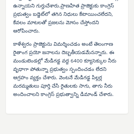
ఉన్నాయని గుర్తుచేశారు.ప్రాణహిత ప్రాజెక్టుకు కాంగ్రెస్
ప్రభుత్వం బడ్జెట్‌లో తగిన నిధులు కేటాయించలేదని,
కేవలం మాటలతో ప్రజలను మోసం చేస్తోందని
ఆరోపించారు.
కాళేశ్వరం ప్రాజెక్టును విమర్శించడం అంటే తెలంగాణ
రైతాంగ ప్రయో జనాలను దెబ్బతీయడమేనన్నారు. ఈ
మండుటెండల్లో మేడిగడ్డ వద్ద 6400 క్యూసెక్కుల నీరు
వృథాగా పోతున్నా ప్రభుత్వం స్పందించడం లేదని
ఆగ్రహం వ్యక్తం చేశారు. వెంటనే మేడిగడ్డ పిల్లర్ల
మరమ్మతులు పూర్తి చేసి రైతులకు సాగు, తాగు నీరు
అందించాలని కాంగ్రెస్ ప్రభుత్వాన్ని డిమాండ్ చేశారు.