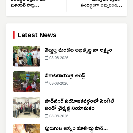
మిలియన్ సార్లు
సందర్భంగా అమ్మలందరికీ
పోరాడుతాం
హృదయపూర్వక
శుభాకాంక్షలు
Latest News
వెల్దుర్తి మండల అభివృద్ధి నా లక్ష్యం
08-08-2026
పేకాటరాయుళ్ల అరెస్ట్
08-08-2026
షాద్‌నగర్ నియోజకవర్గంలో సింగిల్
విండో చైర్మన్ల నియామకం
08-08-2026
పురుగుల అన్నం మాకొద్దు సార్...