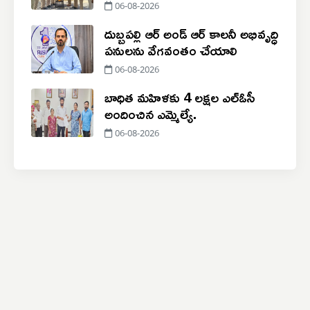
06-08-2026
దుబ్బపల్లి ఆర్‌ అండ్‌ ఆర్ కాలనీ అభివృద్ధి
పనులను వేగవంతం చేయాలి
06-08-2026
బాధిత మహిళకు 4 లక్షల ఎల్ఓసీ
అందించిన ఎమ్మెల్యే.
06-08-2026