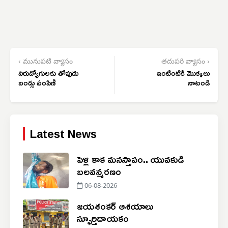
‹ మునుపటి వ్యాసం
తదుపరి వ్యాసం ›
నిరుద్యోగులకు తోపుడు
ఇంటింటికి మొక్కలు
బండ్లు పంపిణీ
నాటండి
Latest News
పెళ్లి కాక మనస్తాపం.. యువకుడి
బలవన్మరణం
06-08-2026
జయశంకర్ ఆశయాలు
స్ఫూర్తిదాయకం