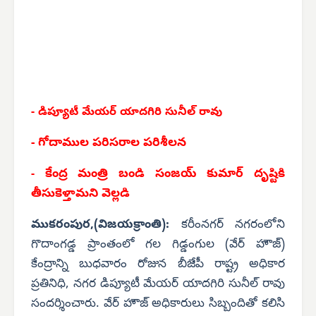
- డిప్యూటీ మేయర్ యాదగిరి సునీల్ రావు
- గోదాముల పరిసరాల పరిశీలన
కేంద్ర మంత్రి బండి సంజయ్ కుమార్ దృష్టికి
-
తీసుకెళ్తామని వెల్లడి
ముకరంపుర,(విజయక్రాంతి):
కరీంనగర్ నగరంలోని
గొదాంగడ్డ ప్రాంతంలో గల గిడ్డంగుల (వేర్ హౌజ్)
కేంద్రాన్ని బుధవారం రోజున బీజేపీ రాష్ట్ర అధికార
ప్రతినిధి, నగర డిప్యూటీ మేయర్ యాదగిరి సునీల్ రావు
సందర్శించారు. వేర్ హౌజ్ అధికారులు సిబ్బందితో కలిసి