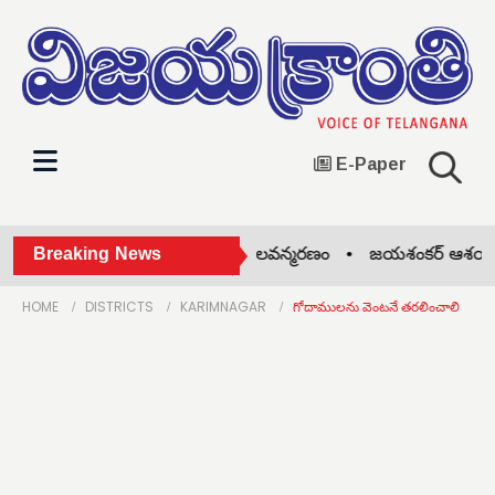
E-Paper
ళ్లి కాక మనస్తాపం.. యువకుడి బలవన్మరణం •
Breaking News
జయశంకర్ ఆశయాలు స
HOME
DISTRICTS
KARIMNAGAR
గోదాములను వెంటనే తరలించాలి