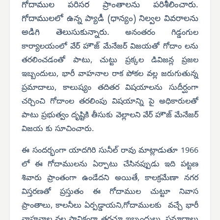
గోదాముల పరిసర ప్రాంతాలను పరిశీలించారు.
గోదాములలో ఉన్న ప్యాడీ (ధాన్యం) నిల్వల వివరాలను
అడిగి తెలుసుకున్నారు.
అనంతరం గిడ్డంగుల
కార్యాలయంలో వేర్ హౌజ్ మేనేజర్ విజయతో గోదాం లను
తరలించడంతో పాటు, చుట్టు ప్రక్కల డివిజన్ల ప్రజల
ఇబ్బందులు, భారీ వాహనాల రాక పోకల వల్ల జరుగుతున్న
ప్రమాదాలు, కాలుష్యం తదితర విషయాలను సుదీర్ఘంగా
చర్చించి గోదాంల తరలింపు విషయాన్ని పై అధికారులతో
పాటు ప్రభుత్వం దృష్టికి తీసుకు వెల్లాలని వేర్ హౌజ్ మేనేజర్
విజయ కు సూచించారు.
ఈ సందర్భంగా యాదగిరి సునీల్ రావు మాట్లాడుతూ 1966
లో ఈ గోదాములను ఏర్పాటు చేసినప్పుడు ఇది పట్టణ
శివారు ప్రాంతంగా ఉండేదని అయితే, కాలక్రమేణా నగర
విస్తరణతో ప్రస్తుతం ఈ గోదాముల చుట్టూ నివాస
ప్రాంతాలు, కాలనీలు ఏర్పడ్డాయని,గోదాములకు వచ్చే భారీ
వాహనాల వల్ల స్థానికంగా తరచూ ఇబ్బందులు, ప్రమాదాలు