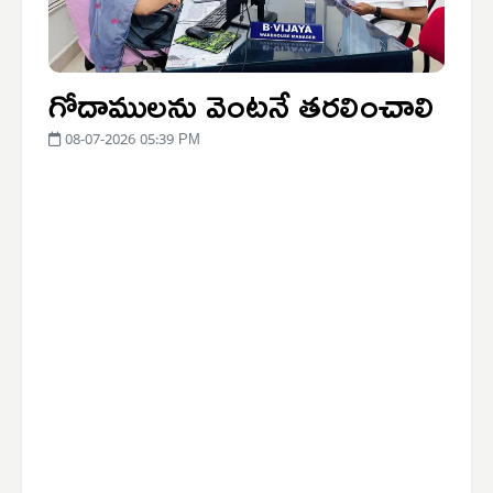
గోదాములను వెంటనే తరలించాలి
08-07-2026 05:39 PM