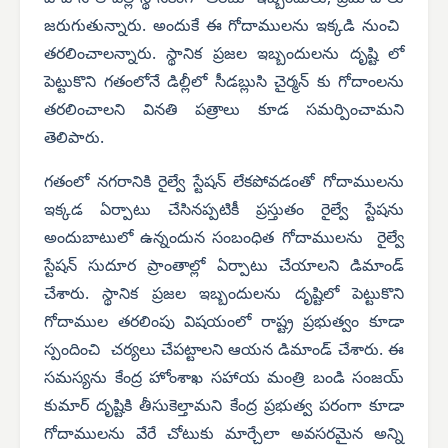
జరుగుతున్నారు. అందుకే ఈ గోదాములను ఇక్కడి నుంచి
తరలించాలన్నారు. స్థానిక ప్రజల ఇబ్బందులను దృష్టి లో
పెట్టుకొని గతంలోనే డిల్లీలో సీడబ్లుసి చైర్మన్ కు గోదాంలను
తరలించాలని వినతి పత్రాలు కూడ సమర్పించామని
తెలిపారు.
గతంలో నగరానికి రైల్వే స్టేషన్ లేకపోవడంతో గోదాములను
ఇక్కడ ఏర్పాటు చేసినప్పటికీ ప్రస్తుతం రైల్వే స్టేషను
అందుబాటులో ఉన్నందున సంబంధిత గోదాములను రైల్వే
స్టేషన్ సుదూర ప్రాంతాల్లో ఏర్పాటు చేయాలని డిమాండ్
చేశారు. స్థానిక ప్రజల ఇబ్బందులను దృష్టిలో పెట్టుకొని
గోదాముల తరలింపు విషయంలో రాష్ట్ర ప్రభుత్వం కూడా
స్పందించి చర్యలు చేపట్టాలని ఆయన డిమాండ్ చేశారు. ఈ
సమస్యను కేంద్ర హోంశాఖ సహాయ మంత్రి బండి సంజయ్
కుమార్ దృష్టికి తీసుకెల్తామని కేంద్ర ప్రభుత్వ పరంగా కూడా
గోదాములను వేరే చోటుకు మార్చేలా అవసరమైన అన్ని