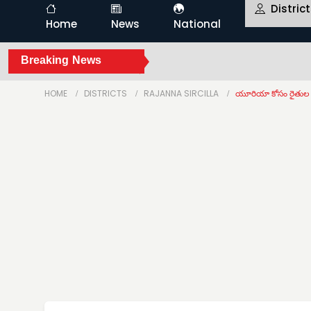
Distric
Home
News
National
Breaking News
HOME
DISTRICTS
RAJANNA SIRCILLA
యూరియా కోసం రైతుల 