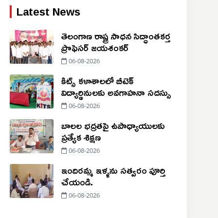
Latest News
తెలంగాణ రాష్ట్ర సాధన సిద్ధాంతకర్త
ప్రొఫెసర్ జయశంకర్
06-08-2026
కిట్స్ కళాశాలలో బీటెక్
విద్యార్థినులకు అవగాహనా సదస్సు
06-08-2026
బాలల భద్రతపై ఉపాధ్యాయులకు
ప్రత్యేక శిక్షణ
06-08-2026
ఇందిరమ్మ ఇళ్ళను సత్వరం పూర్తి
చేయండి.
06-08-2026