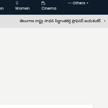
Others
on
Women
Cinema
తెలంగాణ రాష్ట్ర సాధన సిద్ధాంతకర్త ప్రొఫెసర్ జయశంకర్ •
కిట్స్ 