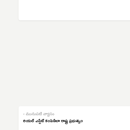
‹ మునుపటి వ్యాసం
రియల్ ఎస్టేట్ కంపెనీలా రాష్ట్ర ప్రభుత్వం