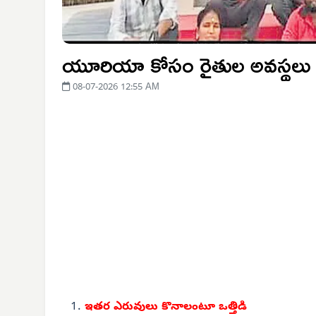
యూరియా కోసం రైతుల అవస్థలు
08-07-2026 12:55 AM
ఇతర ఎరువులు కొనాలంటూ ఒత్తిడి