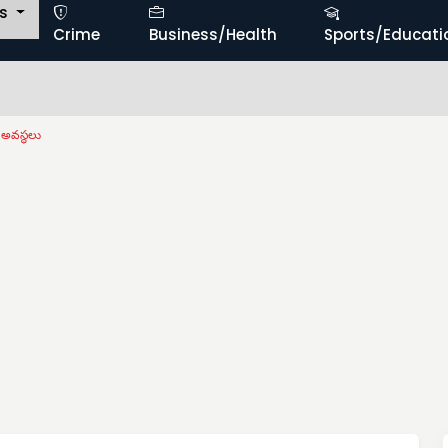
ts
Crime
Business/Health
Sports/Educati
అవస్థలు