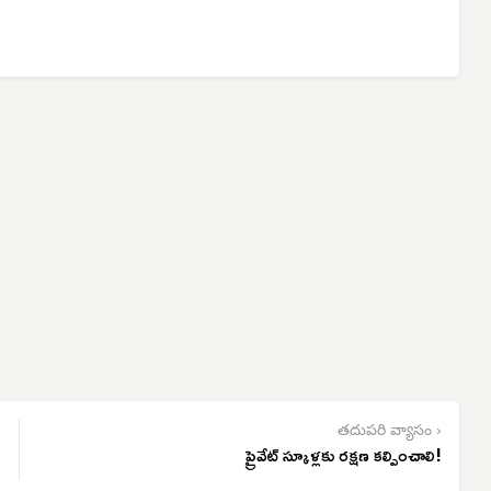
తదుపరి వ్యాసం ›
ప్రైవేట్ స్కూళ్లకు రక్షణ కల్పించాలి!