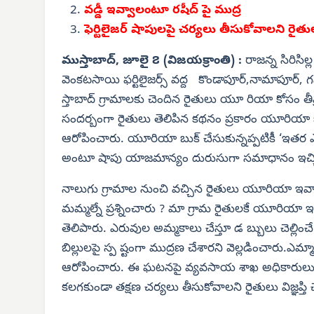
వడ్డీ ఇవ్వాలంటూ రషీద్ పై ముద్ర
ఫెర్టిలైజర్ షాపులపై చర్యలు తీసుకోవాలని రైత
ముస్తాబాద్, జూలై ౭ (విజయక్రాంతి) :
రాజన్న సిరిసి
వెంకటసాయి ఫర్టిలైజర్స్ వద్ద కొండాపూర్,నామాపూర్, గన్న
స్తాబాద్ గ్రామాలకు చెందిన రైతులు యూ రియా కోసం తీ
సందర్బంగా రైతులు తెలిపిన కథనం ప్రకారం యూరియా 
ఆరోపించారు. యూరియా బుక్ చేసుకున్నప్పటికీ ‘ఇతర ఎర
అంటూ షాపు యాజమాన్యం దురుసుగా సమాధానం ఇచ్చి
నాలుగు గ్రామాల నుంచి వచ్చిన రైతులు యూరియా ఇవ్వా
మమ్మల్నే ప్రశ్నించారు ? మా గ్రామ రైతులకే యూరియా 
తెలిపారు. ఎరువుల అమ్మకాలు చేస్తూ డ బ్బులు చెల్లించ
బిల్లులపై స్ప ష్టంగా ముద్రణ చేశారని వెల్లడించారు.ఎమ
ఆరోపించారు. ఈ ఘటనపై వ్యవసాయ శాఖ అధికారులు స్ప
కలగకుండా తక్షణ చర్యలు తీసుకోవాలని రైతులు విజ్ఞప్తి 