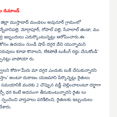
ుల డిమాండ్
ల్ల జిల్లా ముస్తాబాద్ మండలం అవునూర్ గ్రామంలో
ేవానిపల్లె, మోర్రాపూర్, గోపాల్ పల్లె, సేవాలాల్ తండా, ము
వ్ర ఇబ్బందులు ఎదుర్కొంటున్నట్లు ఆరోపించారు.ఈ
కోసం ఉదయం నుండి షాప్ దగ్గర వేచి యున్నామని
ువులు కూడా కొనాలని, లేకపోతే బుకింగ్ రద్దు చేసుకోండి‘
నట్లు వాపోయా రు.
లని కోరగా‘మీరు మా దగ్గర ఎందుకు బుక్ చేసుకున్నారని
ఇస్తాం‘ అంటూ దుకాణం యజమాని పేర్కొన్నట్లు రైతులు
ే సమయానికి వందకు 2 చొప్పున వడ్డీ చెల్లించాలంటూ దర్జాగా
్మార్పీ ధర కంటే అదనంగా తీసుకుంటున్నారని రైతు లు
ందించి వాస్తవాలు పరిశీలించి, రైతులకు ఇబ్బందులు
చేశారు.