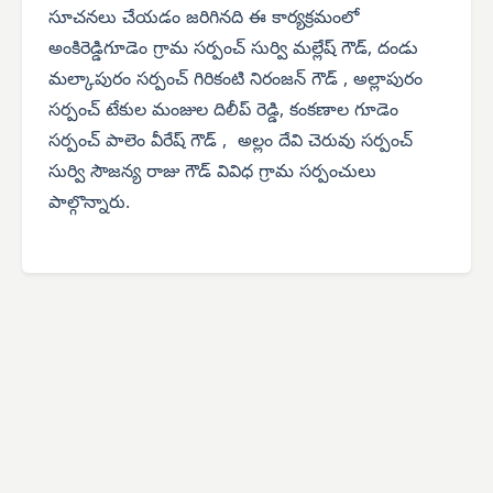
సూచనలు చేయడం జరిగినది ఈ కార్యక్రమంలో
అంకిరెడ్డిగూడెం గ్రామ సర్పంచ్ సుర్వి మల్లేష్ గౌడ్, దండు
మల్కాపురం సర్పంచ్ గిరికంటి నిరంజన్ గౌడ్ , అల్లాపురం
సర్పంచ్ టేకుల మంజుల దిలీప్ రెడ్డి, కంకణాల గూడెం
సర్పంచ్ పాలెం వీరేష్ గౌడ్ , అల్లం దేవి చెరువు సర్పంచ్
సుర్వి సౌజన్య రాజు గౌడ్ వివిధ గ్రామ సర్పంచులు
పాల్గొన్నారు.