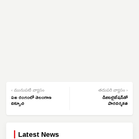
‹ మునుపటి వ్యాసం
తదుపరి వ్యాసం ›
ఏఐ రంగంలో తెలంగాణ
డిజిటలైజేషన్‌తో
దిక్సూచి
పారదర్శకత
Latest News