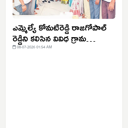
ఎమ్మెల్యే కోమటిరెడ్డి రాజగోపాల్
రెడ్డిని కలిసిన వివిధ గ్రామ
సర్పంచులు
08-07-2026 01:54 AM