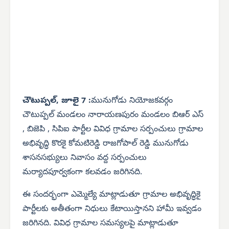
చౌటుప్పల్, జూలై 7 :
మునుగోడు నియోజకవర్గం
చౌటుప్పల్ మండలం నారాయణపురం మండలం బిఆర్ ఎస్
, బిజెపి , సిపిఐ పార్టీల వివిధ గ్రామాల సర్పంచులు గ్రామాల
అభివృద్ధి కొరకై కోమటిరెడ్డి రాజగోపాల్ రెడ్డి మునుగోడు
శాసనసభ్యులు నివాసం వద్ద సర్పంచులు
మర్యాదపూర్వకంగా కలవడం జరిగినది.
ఈ సందర్భంగా ఎమ్మెల్యే మాట్లాడుతూ గ్రామాల అభివృద్ధికై
పార్టీలకు అతీతంగా నిధులు కేటాయిస్తానని హామీ ఇవ్వడం
జరిగినది. వివిధ గ్రామాల సమస్యలపై మాట్లాడుతూ