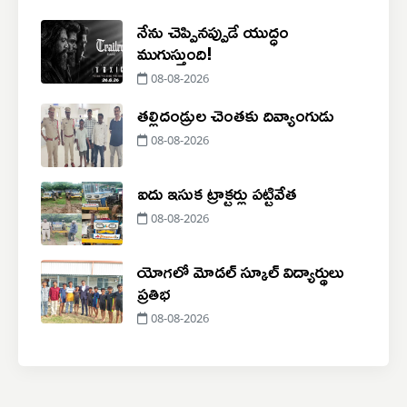
నేను చెప్పినప్పుడే యుద్ధం
ముగుస్తుంది!
08-08-2026
తల్లిదండ్రుల చెంతకు దివ్యాంగుడు
08-08-2026
ఐదు ఇసుక ట్రాక్టర్లు పట్టివేత
08-08-2026
యోగలో మోడల్ స్కూల్ విద్యార్థులు
ప్రతిభ
08-08-2026