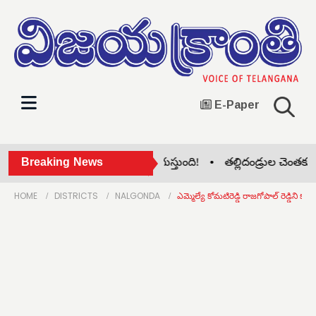
E-Paper
నేను చెప్పినప్పుడే యుద్ధం ముగుస్తుంది! •
Breaking News
తల్లిదండ్రుల చెంతకు ది
HOME
DISTRICTS
NALGONDA
ఎమ్మెల్యే కోమటిరెడ్డి రాజగోపాల్ రెడ్డిని కల