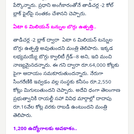
పేర్కొన్నారు. ప్రధాని అంగీకారంతోనే తాడిచర్ల -2 కోల్
బ్లాక్ ఫైల్‌పై సంతకం చేశానని చెప్పారు.
ఏటా 6 మిలియన్
టన్నుల బొగ్గు ఉత్పత్తి..
తాడిచర్ల -2 బ్లాక్ ద్వారా ఏటా 6 మిలియన్ టన్నుల
బొగ్గు ఉత్పత్తి అవుతుందని మంత్రి తెలిపారు. ఇక్కడ
లభ్యమయ్యే బొగ్గు క్వాలిటీ గ్రేడ్--8 అని, ఇది మంచి
నాణ్యమైనదన్నారు. ఈ గని ద్వారా రూ.64,000 కోట్లకు
పైగా ఆదాయం సమకూరుతుందన్నారు. నేరుగా
సింగరేణికి ఇవ్వడం వల్ల సంస్థకు కనీసం రూ.2,550
కోట్లు మిగులుతుందని చెప్పారు. అదేవి ధంగా తెలంగాణ
ప్రభుత్వానికి రాయల్టీ సహా వివిధ మార్గాల్లో దాదాపు
రూ.16వేల కోట్ల వరకు రాబడి ఉంటుందని మంత్రి
తెలిపారు.
1,200 ఉద్యోగాలకు అవకాశం..