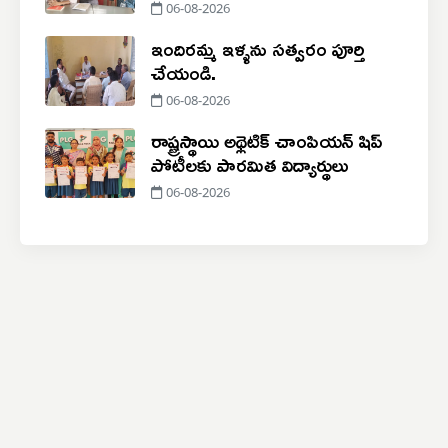
06-08-2026
ఇందిరమ్మ ఇళ్ళను సత్వరం పూర్తి
చేయండి.
06-08-2026
రాష్ట్రస్థాయి అథ్లెటిక్ చాంపియన్ షిప్
పోటీలకు పారమిత విద్యార్థులు
06-08-2026