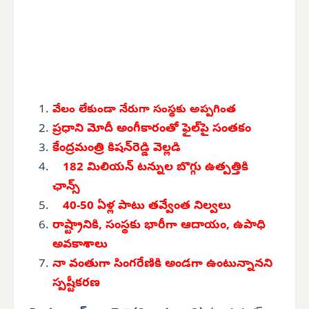
వేలం లేకుండా నేరుగా సంస్థకు అప్పగింత
ప్రధాని మోదీ అంగీకారంతో ఫైల్‌పై సంతకం
కేంద్రమంత్రి కిషన్‌రెడ్డి వెల్లడి
182 మిలియన్ టన్నుల బొగ్గు ఉత్పత్తికి
ఛాన్స్
40-50 ఏళ్ల పాటు తవ్వేంత నిల్వలు
రాష్ట్రానికి, సంస్థకు భారీగా ఆదాయం, ఉపాధి
అవకాశాలు
నా వంతుగా సింగరేణికి అండగా ఉంటున్నానని
స్పష్టీకరణ