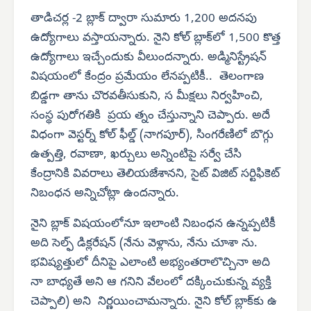
తాడిచర్ల -2 బ్లాక్ ద్వారా సుమారు 1,200 అదనపు
ఉద్యోగాలు వస్తాయన్నారు. నైని కోల్ బ్లాక్‌లో 1,500 కొత్త
ఉద్యోగాలు ఇచ్చేందుకు వీలుందన్నారు. అడ్మినిస్ట్రేషన్
విషయంలో కేంద్రం ప్రమేయం లేనప్పటికీ.. తెలంగాణ
బిడ్డగా తాను చొరవతీసుకుని, స మీక్షలు నిర్వహించి,
సంస్థ పురోగతికి ప్రయ త్నం చేస్తున్నాని చెప్పారు. అదే
విధంగా వెస్టర్న్ కోల్ ఫీల్డ్ (నాగపూర్), సింగరేణిలో బొగ్గు
ఉత్పత్తి, రవాణా, ఖర్చులు అన్నింటిపై సర్వే చేసి
కేంద్రానికి వివరాలు తెలియజేశానని, సైట్ విజిట్ సర్టిఫికెట్
నిబంధన అన్నిచోట్లా ఉందన్నారు.
నైని బ్లాక్ విషయంలోనూ ఇలాంటి నిబంధన ఉన్నప్పటికీ
అది సెల్ఫ్ డిక్లరేషన్ (నేను వెళ్లాను, నేను చూశా ను.
భవిష్యత్తులో దీనిపై ఎలాంటి అభ్యంతరాలొచ్చినా అది
నా బాధ్యతే అని ఆ గనిని వేలంలో దక్కించుకున్న వ్యక్తి
చెప్పాలి) అని నిర్ణయించామన్నారు. నైని కోల్ బ్లాక్‌కు ఉ