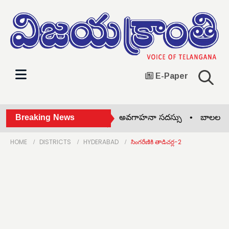
E-Paper
 కళాశాలలో బీటెక్ విద్యార్థినులకు అవగాహనా సదస్సు •
Breaking News
బాలల భద్రతపై ఉ
HOME
DISTRICTS
HYDERABAD
సింగరేణికి తాడిచర్ల-2