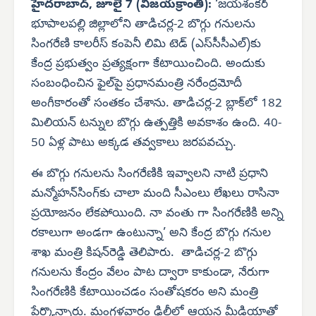
హైదరాబాద్, జూలై 7 (విజయక్రాంతి):
‘జయశంకర్
భూపాలపల్లి జిల్లాలోని తాడిచర్ల-2 బొగ్గు గనులను
సింగరేణి కాలరీస్ కంపెనీ లిమి టెడ్ (ఎస్‌సీసీఎల్)కు
కేంద్ర ప్రభుత్వం ప్రత్యక్షంగా కేటాయించింది. అందుకు
సంబంధించిన ఫైల్‌పై ప్రధానమంత్రి నరేంద్రమోదీ
అంగీకారంతో సంతకం చేశాను. తాడిచర్ల-2 బ్లాక్‌లో 182
మిలియన్ టన్నుల బొగ్గు ఉత్పత్తికి అవకాశం ఉంది. 40-
50 ఏళ్ల పాటు అక్కడ తవ్వకాలు జరపవచ్చు.
ఈ బొగ్గు గనులను సింగరేణికి ఇవ్వాలని నాటి ప్రధాని
మన్మోహన్‌సింగ్‌కు చాలా మంది సీఎంలు లేఖలు రాసినా
ప్రయోజనం లేకపోయింది. నా వంతు గా సింగరేణికి అన్ని
రకాలుగా అండగా ఉంటున్నా’ అని కేంద్ర బొగ్గు గనుల
శాఖ మంత్రి కిషన్‌రెడ్డి తెలిపారు. తాడిచర్ల-2 బొగ్గు
గనులను కేంద్రం వేలం పాట ద్వారా కాకుండా, నేరుగా
సింగరేణికి కేటాయించడం సంతోషకరం అని మంత్రి
పేర్కొన్నారు. మంగళవారం ఢిల్లీలో ఆయన మీడియాతో