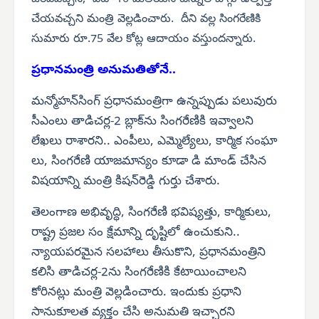
చేయవచ్చని మంత్రి వెల్లడించారు. దీని వల్ల సింగరేణికి
సుమారు రూ.75 వేల కోట్ల ఆదాయం వస్తుందన్నారు.
ప్రధానమంత్రి అనుమతితోనే..
మన్మోహన్‌సింగ్ ప్రధానమంత్రిగా ఉన్నప్పుడు పలువురు
సీఎంలు తాడిచర్ల-2 బ్లాక్‌ను సింగరేణికి ఇవ్వాలని
లేఖలు రాశారని.. ఎంపీలు, ఎమ్మెల్యేలు, కార్మిక సంఘా
లు, సింగరేణి యాజమాన్యం కూడా డి మాండ్ చేసిన
విషయాన్ని మంత్రి కిషన్‌రెడ్డి గుర్తు చేశారు.
తెలంగాణ అభివృద్ధి, సింగరేణి భవిష్యత్తు, కార్మికులు,
రాష్ట్ర ప్రజల సం క్షేమాన్ని దృష్టిలో ఉంచుకుని..
న్యాయపరమైన సలహాలు తీసుకొని, ప్రధానమంత్రిని
కలిసి తాడిచర్ల-2ను సింగరేణికి కేటాయించాలని
కోరినట్లు మంత్రి వెల్లడించారు. ఇందుకు ప్రధాని
సానుకూలత వ్యక్తం చేసి అనుమతి ఇచ్చారని