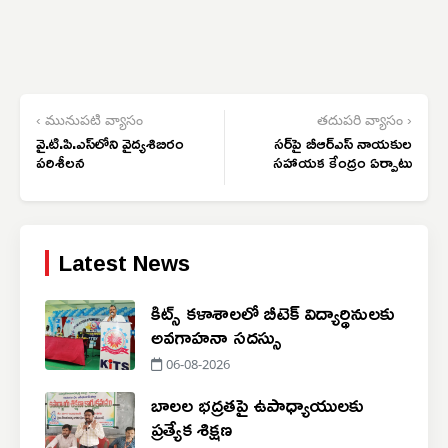
‹ మునుపటి వ్యాసం
తదుపరి వ్యాసం ›
వై.టి.పి.ఎస్‌లోని వైద్యశిబిరం
సర్‌పై బీఆర్‌ఎస్ నాయకుల
పరిశీలన
సహాయక కేంద్రం ఏర్పాటు
Latest News
కిట్స్ కళాశాలలో బీటెక్ విద్యార్థినులకు
అవగాహనా సదస్సు
06-08-2026
బాలల భద్రతపై ఉపాధ్యాయులకు
ప్రత్యేక శిక్షణ