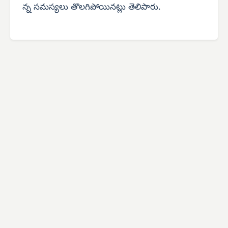
న్న సమస్యలు తొలగిపోయినట్లు తెలిపారు.