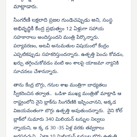
మాట్లాడారు.
సింగరేణి లక్షలాది ప్రజల గుండెచప్పుడు అని, సంస్థ
అభివృద్ధికి కేంద్ర ప్రభుత్వం 12 ఏళ్లుగా
సహాయ
సహకారాలు అందిస్తుందని మంత్రి పేర్కొన్నారు.
పర్యావరణం, అటవీ అనుమతుల విషయంలో కేంద్రం
ఎప్పటికప్పుడు సహకరిస్తుందన్నారు. ఉత్పత్తి పెంచు కోవడం,
ఖర్చు తగ్గించుకోవడం వంటి అం శాలపై యాజమా న్యానికి
సూచనలు చేశానన్నారు.
తాను కేంద్ర బొగ్గు, గనుల శాఖ మంత్రిగా బాధ్యతలు
స్వీకరించిన తర్వాత.. ఒడిశా ముఖ్య మంత్రితో మాట్లాడి ఆ
రాష్ట్రంలోని నైని బ్లాక్‌ను సింగరేణికి ఇప్పించానని, అక్కడ
విజయవంతంగా బొగ్గు ఉత్పత్తి అవుతుందన్నారు. నైని కోల్
బ్లాక్‌లో సుమారు 340 మిలియన్ టన్నుల నిల్వలు
న్నాయని, అ క్క డ 30 -35 ఏళ్ల వరకు తవ్వకాలు
జరపవచ్చని, ఏటా 10 మిలియన్ టన్నుల బొగ్గు ఉత్పత్తి