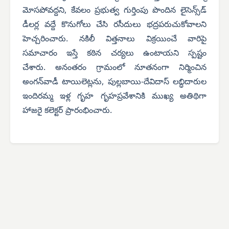
మోసపోవద్దని, కేవలం ప్రభుత్వ గుర్తింపు పొందిన లైసెన్స్‌డ్
డీలర్ల వద్దే కొనుగోలు చేసి రసీదులు భద్రపరుచుకోవాలని
హెచ్చరించారు. నకిలీ విత్తనాలు విక్రయించే వారిపై
సమాచారం ఇస్తే కఠిన చర్యలు ఉంటాయని స్పష్టం
చేశారు.
అనంతరం గ్రామంలో నూతనంగా నిర్మించిన
అంగన్‌వాడీ టాయిలెట్లను, పుల్లబాయి-దేవిదాస్ లబ్ధిదారుల
ఇందిరమ్మ ఇళ్ల గృహ గృహప్రవేశానికి ముఖ్య అతిథిగా
హాజరై కలెక్టర్ ప్రారంభించారు.