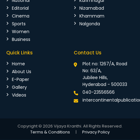
National
Karimnagar
Editorial
Nizamabad
Cinema
Khammam
Sports
Nalgonda
Women
Business
Quick Links
Contact Us
Home
Plot no: 1267/A, Road
No: 63/A,
About Us
Jubilee Hills,
E-Paper
Hyderabad - 500033
Gallery
040-23556566
Videos
intercontinentalpublicat
Copyright © 2026 Vijaya Kranthi. All Rights Reserved.
Terms & Conditions
|
Privacy Policy