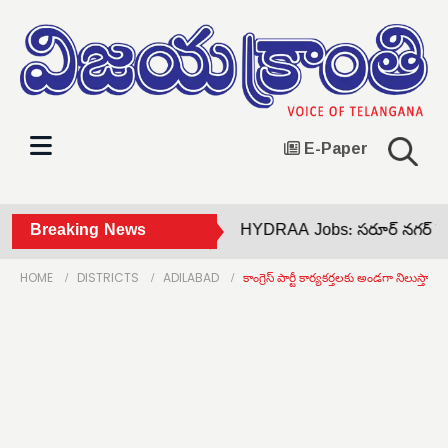
E-Paper
అమర్‌నాథ్ యాత్ర నిలిపివేత •
Breaking News
HYDRAA Jobs: సరూర్ నగర్ స్టేడి
HOME
DISTRICTS
ADILABAD
కాంగ్రెస్ పార్టీ కార్యకర్తలకు అండగా నిలుస్తాం