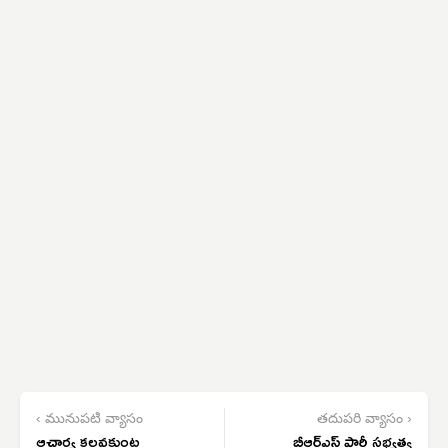
‹ మునుపటి వ్యాసం
తదుపరి వ్యాసం ›
ఆచార్య కలవకుంట
బీఆర్ఎస్ పార్టీ సభ్యత్వ