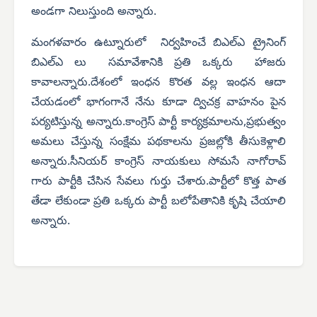
అండగా నిలుస్తుంది అన్నారు.
మంగళవారం ఉట్నూరులో నిర్వహించే బిఎల్ఎ ట్రైనింగ్
బిఎల్ఎ లు సమావేశానికి ప్రతి ఒక్కరు హాజరు
కావాలన్నారు.దేశంలో ఇంధన కొరత వల్ల ఇంధన ఆదా
చేయడంలో భాగంగానే నేను కూడా ద్విచక్ర వాహనం పైన
పర్యటిస్తున్న అన్నారు.కాంగ్రెస్ పార్టీ కార్యక్రమాలను,ప్రభుత్వం
అమలు చేస్తున్న సంక్షేమ పథకాలను ప్రజల్లోకి తీసుకెళ్లాలి
అన్నారు.సీనియర్ కాంగ్రెస్ నాయకులు సోమసే నాగోరావ్
గారు పార్టీకి చేసిన సేవలు గుర్తు చేశారు.పార్టీలో కొత్త పాత
తేడా లేకుండా ప్రతి ఒక్కరు పార్టీ బలోపేతానికి కృషి చేయాలి
అన్నారు.