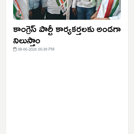
కాంగ్రెస్ పార్టీ కార్యకర్తలకు అండగా
నిలుస్తాం
08-06-2026 05:39 PM