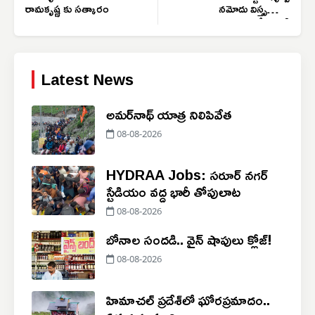
రామకృష్ణ కు సత్కారం
నమోదు విస్తృతంగా
చేపట్టండి
Latest News
అమర్‌నాథ్ యాత్ర నిలిపివేత
08-08-2026
HYDRAA Jobs: సరూర్ నగర్
స్టేడియం వద్ద భారీ తోపులాట
08-08-2026
బోనాల సందడి.. వైన్ షాపులు క్లోజ్!
08-08-2026
హిమాచల్ ప్రదేశ్‌లో ఘోరప్రమాదం..