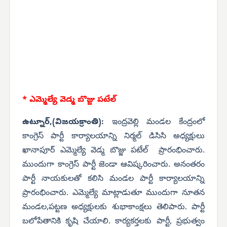
* ఎమ్మెల్యే వెడ్మ బొజ్జు పటేల్
ఉట్నూర్,(విజయక్రాంతి):
ఇంద్రవెల్లి మండల కేంద్రంలో
కాంగ్రెస్ పార్టీ కార్యాలయాన్ని నిర్మల్ డిసిసి అధ్యక్షులు
ఖానాపూర్ ఎమ్మెల్యే వెడ్మ బొజ్జు పటేల్ ప్రారంభించారు.
ముందుగా కాంగ్రెస్ పార్టీ జెండా ఆవిష్కరించారు. అనంతరం
పార్టీ నాయకులతో కలిసి మండల పార్టీ కార్యాలయాన్ని
ప్రారంభించారు. ఎమ్మెల్యే మాట్లాడుతూ ముందుగా నూతన
మండల,పట్టణ అధ్యక్షులకు శుభాకాంక్షలు తెలిపారు. పార్టీ
బలోపేతానికి కృషి చేయాలి. కార్యకర్తలకు పార్టీ, ప్రభుత్వం